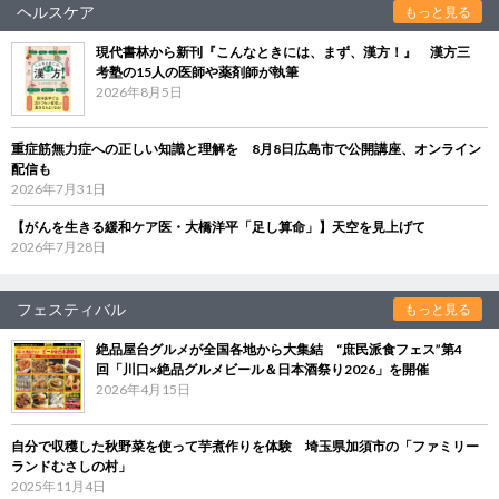
ヘルスケア
もっと見る
現代書林から新刊『こんなときには、まず、漢方！』 漢方三
考塾の15人の医師や薬剤師が執筆
2026年8月5日
重症筋無力症への正しい知識と理解を 8月8日広島市で公開講座、オンライン
配信も
2026年7月31日
【がんを生きる緩和ケア医・大橋洋平「足し算命」】天空を見上げて
2026年7月28日
フェスティバル
もっと見る
絶品屋台グルメが全国各地から大集結 “庶民派食フェス”第4
回「川口×絶品グルメビール＆日本酒祭り2026」を開催
2026年4月15日
自分で収穫した秋野菜を使って芋煮作りを体験 埼玉県加須市の「ファミリー
ランドむさしの村」
2025年11月4日