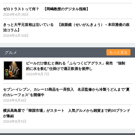
ゼロトラストって何？ 【岡嶋教授のデジタル指南】
2026年6月18日
きっと大平元首相は泣いている 【政眼鏡（せいがんきょう）－本田雅俊の政
治コラム】
2026年6月10日
グルメ
もっと見る
ビールだけ飲むと倒れる「ふらつくビアグラス」発売 “強制
的に水を飲む”仕掛けで適正飲酒を後押し
2026年8月7日
セブン‐イレブン、カレー15商品を一斉投入 名店監修から冷製うどんまで“夏
のカレーフェス”を開催中
2026年8月6日
横浜高島屋で「韓国市場」がスタート 人気グルメから雑貨まで約30ブランド
が集結
2026年8月5日