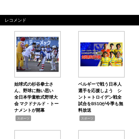
レコメンド
始球式の杉谷拳士さ
ベルギーで戦う日本人
ん、野球に熱い思い
選手を応援しよう シ
全日本学童軟式野球大
ント＝トロイデン戦全
会 マクドナルド・トー
試合をBS10が今季も無
ナメントが開幕
料放送
,
,
スポーツ
スポーツ