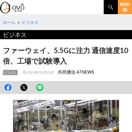
検
索
コ
ン
テ
ホーム
>
ビジネス
ン
ビジネス
ツ
へ
移
ファーウェイ、5.5Gに注力 通信速度10
動
倍、工場で試験導入
共同通信 47NEWS
2023年11月20日
ビジネス