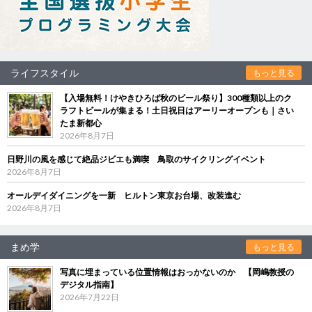
ライフスタイル
もっと見る
【入場無料！けやきひろば秋のビール祭り】300種類以上のク
ラフトビールが集まる！土日祝日はアーリーオープンも｜さい
たま新都心
2026年8月7日
日野川の風を感じて絶品ジビエも満喫 鳥取のサイクリングイベント
2026年8月7日
オールデイダイニングを一新 ヒルトン東京お台場、改装進む
2026年8月7日
まめ学
もっと見る
写真に埋まっている位置情報はおっかないのか 【岡嶋教授の
デジタル指南】
2026年7月22日