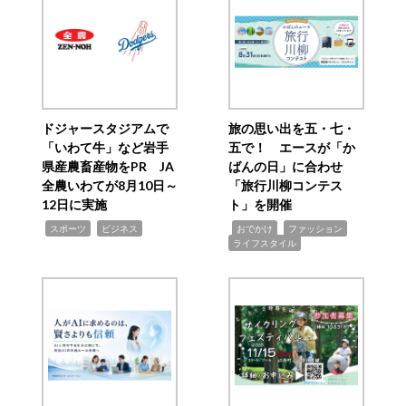
ドジャースタジアムで
旅の思い出を五・七・
「いわて牛」など岩手
五で！ エースが「か
県産農畜産物をPR JA
ばんの日」に合わせ
全農いわてが8月10日～
「旅行川柳コンテス
12日に実施
ト」を開催
,
,
,
,
,
スポーツ
ビジネス
おでかけ
ファッション
ライフスタイル