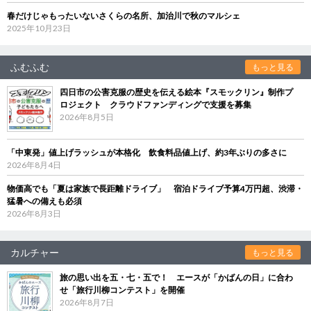
春だけじゃもったいないさくらの名所、加治川で秋のマルシェ
2025年10月23日
ふむふむ
もっと見る
四日市の公害克服の歴史を伝える絵本『スモックリン』制作プ
ロジェクト クラウドファンディングで支援を募集
2026年8月5日
「中東発」値上げラッシュが本格化 飲食料品値上げ、約3年ぶりの多さに
2026年8月4日
物価高でも「夏は家族で長距離ドライブ」 宿泊ドライブ予算4万円超、渋滞・
猛暑への備えも必須
2026年8月3日
カルチャー
もっと見る
旅の思い出を五・七・五で！ エースが「かばんの日」に合わ
せ「旅行川柳コンテスト」を開催
2026年8月7日