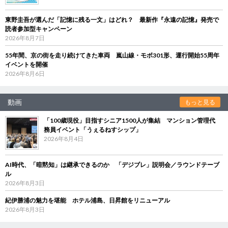
東野圭吾が選んだ「記憶に残る一文」はどれ？ 最新作『永遠の記憶』発売で
読者参加型キャンペーン
2026年8月7日
55年間、京の街を走り続けてきた車両 嵐山線・モボ301形、運行開始55周年
イベントを開催
2026年8月6日
動画
もっと見る
「100歳現役」目指すシニア1500人が集結 マンション管理代
務員イベント「うぇるねすシップ」
2026年8月4日
AI時代、「暗黙知」は継承できるのか 「デジブレ」説明会／ラウンドテーブ
ル
2026年8月3日
紀伊勝浦の魅力を堪能 ホテル浦島、日昇館をリニューアル
2026年8月3日