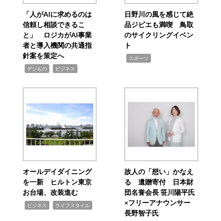
「人がAIに求めるのは
日野川の風を感じて絶
信頼し相談できるこ
品ジビエも満喫 鳥取
と」 ロジカがAI事業
のサイクリングイベン
者と導入機関の共通指
ト
針案を策定へ
,
スポーツ
,
,
デジもの
ビジネス
オールデイダイニング
故人の「想い」かなえ
を一新 ヒルトン東京
る 遺贈寄付 日本財
お台場、改装進む
団名誉会長 笹川陽平氏
×フリーアナウンサー
,
,
ビジネス
ライフスタイル
長野智子氏