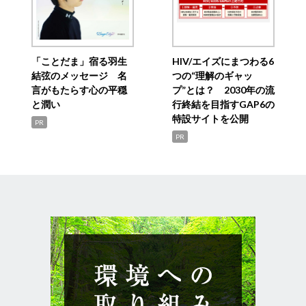
「ことだま」宿る羽生
HIV/エイズにまつわる6
結弦のメッセージ 名
つの“理解のギャッ
言がもたらす心の平穏
プ”とは？ 2030年の流
と潤い
行終結を目指すGAP6の
特設サイトを公開
PR
PR