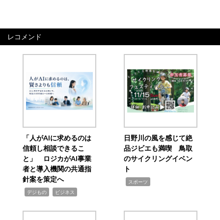
レコメンド
「人がAIに求めるのは
日野川の風を感じて絶
信頼し相談できるこ
品ジビエも満喫 鳥取
と」 ロジカがAI事業
のサイクリングイベン
者と導入機関の共通指
ト
針案を策定へ
,
スポーツ
,
,
デジもの
ビジネス