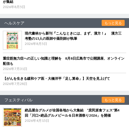
が集結
2026年8月5日
ヘルスケア
もっと見る
現代書林から新刊『こんなときには、まず、漢方！』 漢方三
考塾の15人の医師や薬剤師が執筆
2026年8月5日
重症筋無力症への正しい知識と理解を 8月8日広島市で公開講座、オンライン
配信も
2026年7月31日
【がんを生きる緩和ケア医・大橋洋平「足し算命」】天空を見上げて
2026年7月28日
フェスティバル
もっと見る
絶品屋台グルメが全国各地から大集結 “庶民派食フェス”第4
回「川口×絶品グルメビール＆日本酒祭り2026」を開催
2026年4月15日