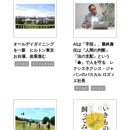
オールデイダイニング
AIは「手段」、最終責
を一新 ヒルトン東京
任は「人間の判断」
お台場、改装進む
「法の支配」という
「傘」で人を守る レ
,
,
ビジネス
ライフスタイル
クシスネクシス・ジャ
パンのパスカル ロズィ
エ社長
,
,
デジもの
ビジネス