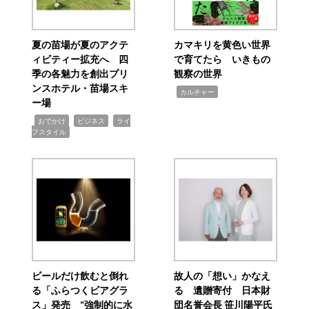
夏の苗場が夏のアクテ
カマキリを黄色い世界
ィビティー拡充へ 四
で育てたら いきもの
季の各魅力を創出プリ
観察の世界
ンスホテル・苗場スキ
,
カルチャー
ー場
,
,
,
おでかけ
ビジネス
ライ
フスタイル
ビールだけ飲むと倒れ
故人の「想い」かなえ
る「ふらつくビアグラ
る 遺贈寄付 日本財
ス」発売 “強制的に水
団名誉会長 笹川陽平氏