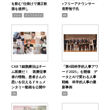
を飲む”仕掛けで適正飲
×フリーアナウンサー
酒を後押し
長野智子氏
,
,
グルメ
ライフスタイル
PR
CAR T細胞療法はチー
「第4回科学的人事アワ
ム医療だ！ 医療従事
ード2025」を開催 デ
者の情熱、患者さんの
ータとAIで変わる人事
思いを伝えるドキュメ
戦略 科学的人事の最
ンタリー動画を公開中
新事例
PR
PR