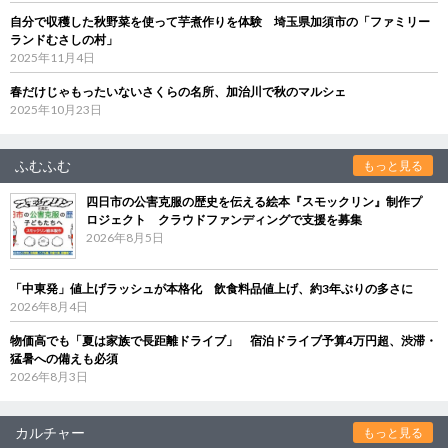
自分で収穫した秋野菜を使って芋煮作りを体験 埼玉県加須市の「ファミリー
ランドむさしの村」
2025年11月4日
春だけじゃもったいないさくらの名所、加治川で秋のマルシェ
2025年10月23日
ふむふむ
もっと見る
四日市の公害克服の歴史を伝える絵本『スモックリン』制作プ
ロジェクト クラウドファンディングで支援を募集
2026年8月5日
「中東発」値上げラッシュが本格化 飲食料品値上げ、約3年ぶりの多さに
2026年8月4日
物価高でも「夏は家族で長距離ドライブ」 宿泊ドライブ予算4万円超、渋滞・
猛暑への備えも必須
2026年8月3日
カルチャー
もっと見る