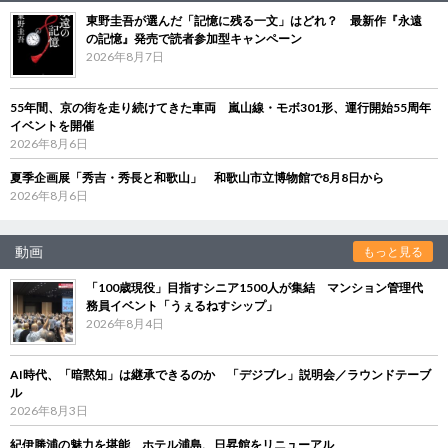
東野圭吾が選んだ「記憶に残る一文」はどれ？ 最新作『永遠
の記憶』発売で読者参加型キャンペーン
2026年8月7日
55年間、京の街を走り続けてきた車両 嵐山線・モボ301形、運行開始55周年
イベントを開催
2026年8月6日
夏季企画展「秀吉・秀長と和歌山」 和歌山市立博物館で8月8日から
2026年8月6日
動画
もっと見る
「100歳現役」目指すシニア1500人が集結 マンション管理代
務員イベント「うぇるねすシップ」
2026年8月4日
AI時代、「暗黙知」は継承できるのか 「デジブレ」説明会／ラウンドテーブ
ル
2026年8月3日
紀伊勝浦の魅力を堪能 ホテル浦島、日昇館をリニューアル