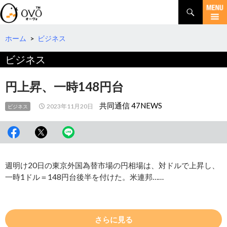
検
索
コ
ン
テ
ホーム
>
ビジネス
ン
ビジネス
ツ
へ
移
円上昇、一時148円台
動
共同通信 47NEWS
2023年11月20日
ビジネス
週明け20日の東京外国為替市場の円相場は、対ドルで上昇し、
一時1ドル＝148円台後半を付けた。米連邦……
さらに見る