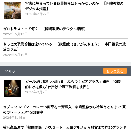
写真に埋まっている位置情報はおっかないのか 【岡嶋教授の
デジタル指南】
2026年7月22日
ゼロトラストって何？ 【岡嶋教授のデジタル指南】
2026年6月18日
きっと大平元首相は泣いている 【政眼鏡（せいがんきょう）－本田雅俊の政
治コラム】
2026年6月10日
グルメ
もっと見る
ビールだけ飲むと倒れる「ふらつくビアグラス」発売 “強制
的に水を飲む”仕掛けで適正飲酒を後押し
2026年8月7日
セブン‐イレブン、カレー15商品を一斉投入 名店監修から冷製うどんまで“夏
のカレーフェス”を開催中
2026年8月6日
横浜高島屋で「韓国市場」がスタート 人気グルメから雑貨まで約30ブランド