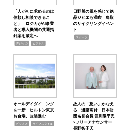
「人がAIに求めるのは
日野川の風を感じて絶
信頼し相談できるこ
品ジビエも満喫 鳥取
と」 ロジカがAI事業
のサイクリングイベン
者と導入機関の共通指
ト
針案を策定へ
,
スポーツ
,
,
デジもの
ビジネス
オールデイダイニング
故人の「想い」かなえ
を一新 ヒルトン東京
る 遺贈寄付 日本財
お台場、改装進む
団名誉会長 笹川陽平氏
×フリーアナウンサー
,
,
ビジネス
ライフスタイル
長野智子氏