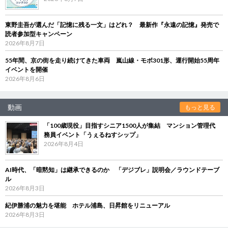
東野圭吾が選んだ「記憶に残る一文」はどれ？ 最新作『永遠の記憶』発売で
読者参加型キャンペーン
2026年8月7日
55年間、京の街を走り続けてきた車両 嵐山線・モボ301形、運行開始55周年
イベントを開催
2026年8月6日
動画
もっと見る
「100歳現役」目指すシニア1500人が集結 マンション管理代
務員イベント「うぇるねすシップ」
2026年8月4日
AI時代、「暗黙知」は継承できるのか 「デジブレ」説明会／ラウンドテーブ
ル
2026年8月3日
紀伊勝浦の魅力を堪能 ホテル浦島、日昇館をリニューアル
2026年8月3日