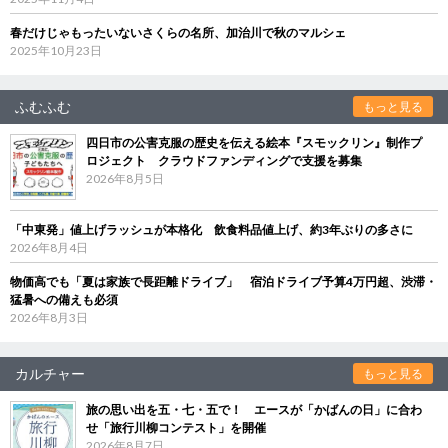
春だけじゃもったいないさくらの名所、加治川で秋のマルシェ
2025年10月23日
ふむふむ
もっと見る
四日市の公害克服の歴史を伝える絵本『スモックリン』制作プ
ロジェクト クラウドファンディングで支援を募集
2026年8月5日
「中東発」値上げラッシュが本格化 飲食料品値上げ、約3年ぶりの多さに
2026年8月4日
物価高でも「夏は家族で長距離ドライブ」 宿泊ドライブ予算4万円超、渋滞・
猛暑への備えも必須
2026年8月3日
カルチャー
もっと見る
旅の思い出を五・七・五で！ エースが「かばんの日」に合わ
せ「旅行川柳コンテスト」を開催
2026年8月7日