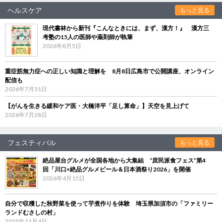
ヘルスケア
もっと見る
現代書林から新刊『こんなときには、まず、漢方！』 漢方三
考塾の15人の医師や薬剤師が執筆
2026年8月5日
重症筋無力症への正しい知識と理解を 8月8日広島市で公開講座、オンライン
配信も
2026年7月31日
【がんを生きる緩和ケア医・大橋洋平「足し算命」】天空を見上げて
2026年7月28日
フェスティバル
もっと見る
絶品屋台グルメが全国各地から大集結 “庶民派食フェス”第4
回「川口×絶品グルメビール＆日本酒祭り2026」を開催
2026年4月15日
自分で収穫した秋野菜を使って芋煮作りを体験 埼玉県加須市の「ファミリー
ランドむさしの村」
2025年11月4日