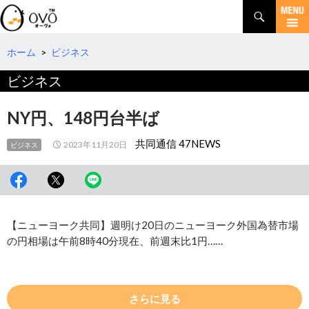
検
索
コ
ン
テ
ホーム
>
ビジネス
ン
ビジネス
ツ
へ
移
NY円、148円台半ば
動
共同通信 47NEWS
2023年11月20日
ビジネス
【ニューヨーク共同】週明け20日のニューヨーク外国為替市場
の円相場は午前8時40分現在、前週末比1円……
さらに見る