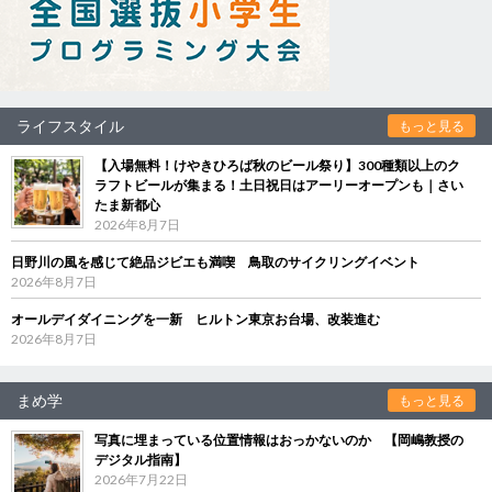
ライフスタイル
もっと見る
【入場無料！けやきひろば秋のビール祭り】300種類以上のク
ラフトビールが集まる！土日祝日はアーリーオープンも｜さい
たま新都心
2026年8月7日
日野川の風を感じて絶品ジビエも満喫 鳥取のサイクリングイベント
2026年8月7日
オールデイダイニングを一新 ヒルトン東京お台場、改装進む
2026年8月7日
まめ学
もっと見る
写真に埋まっている位置情報はおっかないのか 【岡嶋教授の
デジタル指南】
2026年7月22日