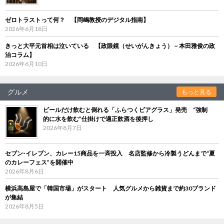
ゼロトラストって何？ 【岡嶋教授のデジタル指南】
2026年6月18日
きっと大平元首相は泣いている 【政眼鏡（せいがんきょう）－本田雅俊の政
治コラム】
2026年6月10日
グルメ
もっと見る
ビールだけ飲むと倒れる「ふらつくビアグラス」発売 “強制
的に水を飲む”仕掛けで適正飲酒を後押し
2026年8月7日
セブン‐イレブン、カレー15商品を一斉投入 名店監修から冷製うどんまで“夏
のカレーフェス”を開催中
2026年8月6日
横浜高島屋で「韓国市場」がスタート 人気グルメから雑貨まで約30ブランド
が集結
2026年8月5日