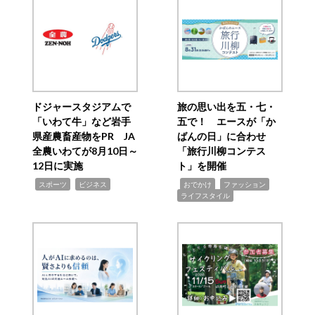
ドジャースタジアムで
旅の思い出を五・七・
「いわて牛」など岩手
五で！ エースが「か
県産農畜産物をPR JA
ばんの日」に合わせ
全農いわてが8月10日～
「旅行川柳コンテス
12日に実施
ト」を開催
,
,
,
,
,
スポーツ
ビジネス
おでかけ
ファッション
ライフスタイル