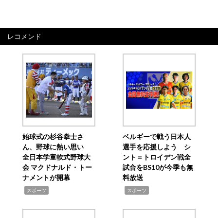
レコメンド
始球式の杉谷拳士さ
ベルギーで戦う日本人
ん、野球に熱い思い
選手を応援しよう シ
全日本学童軟式野球大
ント＝トロイデン戦全
会 マクドナルド・トー
試合をBS10が今季も無
ナメントが開幕
料放送
,
,
スポーツ
スポーツ