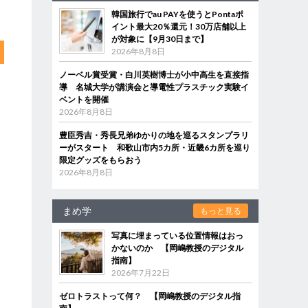
韓国旅行でau PAYを使うとPontaポ
イント最大20％還元！30万店舗以上
が対象に【9月30日まで】
2026年8月8日
ノーベル賞受賞・白川英樹博士が小中高生を直接指
導 名城大学が講演会と導電性プラスチック実験イ
ベントを開催
2026年8月8日
豊臣秀吉・秀長兄弟ゆかりの地を巡るスタンプラリ
ーがスタート 和歌山市内5カ所・近畿6カ所を巡り
限定グッズをもらおう
2026年8月8日
まめ学
もっと見る
写真に埋まっている位置情報はおっ
かないのか 【岡嶋教授のデジタル
指南】
2026年7月22日
ゼロトラストって何？ 【岡嶋教授のデジタル指