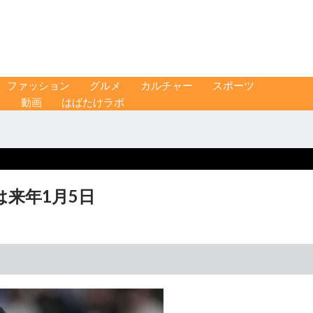
ファッション
グルメ
カルチャー
スポーツ
ス
動画
はばたけラボ
は来年1月5日