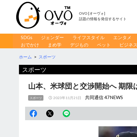
OVO [オーヴォ]
話題の情報を発信するサイト
コンテンツへ移動
検
SDGs
ジェンダー
ライフスタイル
エンタメ
索
おでかけ
まめ学
デジもの
ペット
ビジネ
ホーム
>
スポーツ
スポーツ
山本、米球団と交渉開始へ 期限
共同通信 47NEWS
2023年11月21日
スポーツ