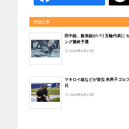
関連記事
田中組、飯束組がパリ五輪代表に 
ング最終予選
2024年4月27日
マキロイ組などが首位 米男子ゴルフ
日
2024年4月27日