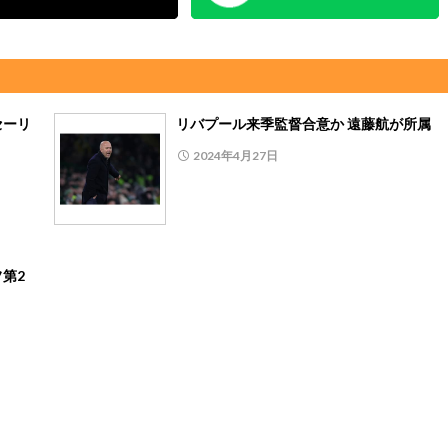
セーリ
リバプール来季監督合意か 遠藤航が所属
2024年4月27日
第2