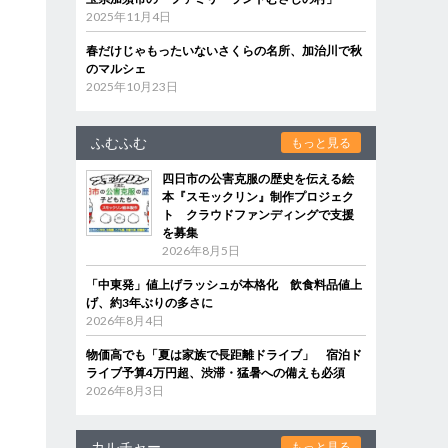
2025年11月4日
春だけじゃもったいないさくらの名所、加治川で秋
のマルシェ
2025年10月23日
ふむふむ
もっと見る
四日市の公害克服の歴史を伝える絵
本『スモックリン』制作プロジェク
ト クラウドファンディングで支援
を募集
2026年8月5日
「中東発」値上げラッシュが本格化 飲食料品値上
げ、約3年ぶりの多さに
2026年8月4日
物価高でも「夏は家族で長距離ドライブ」 宿泊ド
ライブ予算4万円超、渋滞・猛暑への備えも必須
2026年8月3日
カルチャー
もっと見る