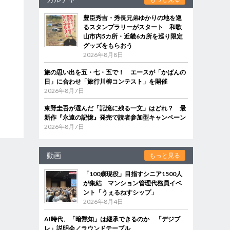
豊臣秀吉・秀長兄弟ゆかりの地を巡
るスタンプラリーがスタート 和歌
山市内5カ所・近畿6カ所を巡り限定
グッズをもらおう
2026年8月8日
旅の思い出を五・七・五で！ エースが「かばんの
日」に合わせ「旅行川柳コンテスト」を開催
2026年8月7日
東野圭吾が選んだ「記憶に残る一文」はどれ？ 最
新作『永遠の記憶』発売で読者参加型キャンペーン
2026年8月7日
動画
もっと見る
「100歳現役」目指すシニア1500人
が集結 マンション管理代務員イベ
ント「うぇるねすシップ」
2026年8月4日
AI時代、「暗黙知」は継承できるのか 「デジブ
レ」説明会／ラウンドテーブル