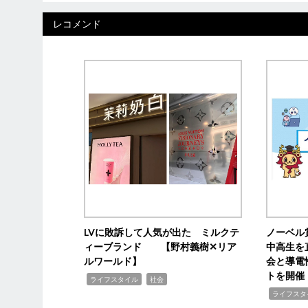
レコメンド
LVに敗訴して人気が出た ミルクテ
ノーベル
ィーブランド 【野村義樹✕リア
中高生を
ルワールド】
会と導電
トを開催
,
,
ライフスタイル
社会
,
ライフスタ