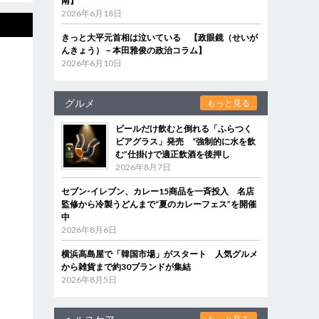
南】
2026年6月18日
きっと大平元首相は泣いている 【政眼鏡（せいが
んきょう）－本田雅俊の政治コラム】
2026年6月10日
グルメ
もっと見る
ビールだけ飲むと倒れる「ふらつく
ビアグラス」発売 “強制的に水を飲
む”仕掛けで適正飲酒を後押し
2026年8月7日
セブン‐イレブン、カレー15商品を一斉投入 名店
監修から冷製うどんまで“夏のカレーフェス”を開催
中
2026年8月6日
横浜高島屋で「韓国市場」がスタート 人気グルメ
から雑貨まで約30ブランドが集結
2026年8月5日