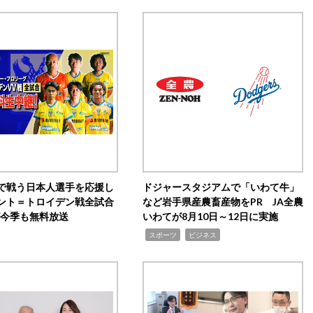
で戦う日本人選手を応援し
ドジャースタジアムで「いわて牛」
ント＝トロイデン戦全試合
など岩手県産農畜産物をPR JA全農
0が今季も無料放送
いわてが8月10日～12日に実施
,
,
スポーツ
ビジネス