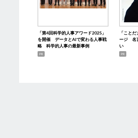
「第4回科学的人事アワード2025」
「ことだ
を開催 データとAIで変わる人事戦
ージ 名
略 科学的人事の最新事例
い
PR
PR