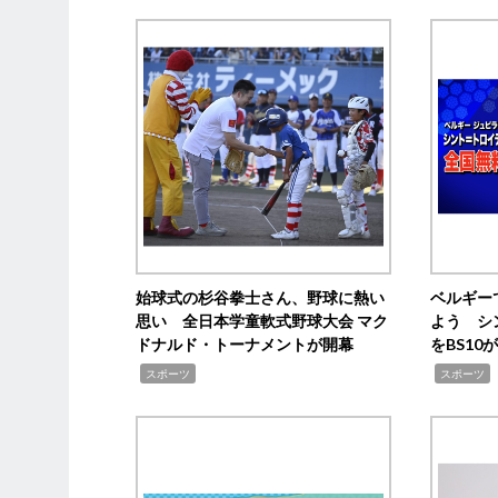
始球式の杉谷拳士さん、野球に熱い
ベルギー
思い 全日本学童軟式野球大会 マク
よう シ
ドナルド・トーナメントが開幕
をBS1
,
,
スポーツ
スポーツ