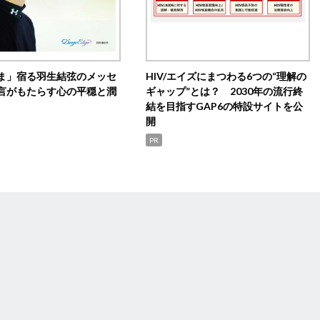
ま」宿る羽生結弦のメッセ
HIV/エイズにまつわる6つの“理解の
言がもたらす心の平穏と潤
ギャップ”とは？ 2030年の流行終
結を目指すGAP6の特設サイトを公
開
PR