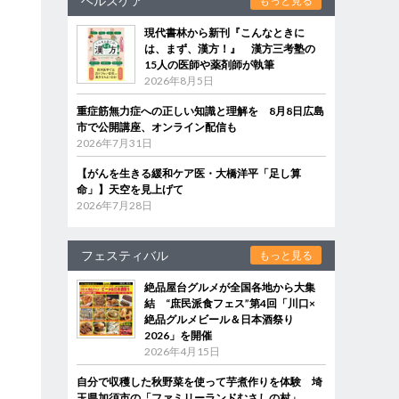
ヘルスケア
もっと見る
現代書林から新刊『こんなときに
は、まず、漢方！』 漢方三考塾の
15人の医師や薬剤師が執筆
2026年8月5日
重症筋無力症への正しい知識と理解を 8月8日広島
市で公開講座、オンライン配信も
2026年7月31日
【がんを生きる緩和ケア医・大橋洋平「足し算
命」】天空を見上げて
2026年7月28日
フェスティバル
もっと見る
絶品屋台グルメが全国各地から大集
結 “庶民派食フェス”第4回「川口×
絶品グルメビール＆日本酒祭り
2026」を開催
2026年4月15日
自分で収穫した秋野菜を使って芋煮作りを体験 埼
玉県加須市の「ファミリーランドむさしの村」