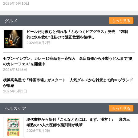
2026年6月10日
グルメ
もっと見る
ビールだけ飲むと倒れる「ふらつくビアグラス」発売 “強制
的に水を飲む”仕掛けで適正飲酒を後押し
2026年8月7日
セブン‐イレブン、カレー15商品を一斉投入 名店監修から冷製うどんまで“夏
のカレーフェス”を開催中
2026年8月6日
横浜高島屋で「韓国市場」がスタート 人気グルメから雑貨まで約30ブランド
が集結
2026年8月5日
ヘルスケア
もっと見る
現代書林から新刊『こんなときには、まず、漢方！』 漢方三
考塾の15人の医師や薬剤師が執筆
2026年8月5日