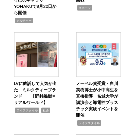
YOHAKUで8月20日か
,
スポーツ
ら開催
,
カルチャー
LVに敗訴して人気が出
ノーベル賞受賞・白川
た ミルクティーブラ
英樹博士が小中高生を
ンド 【野村義樹✕
直接指導 名城大学が
リアルワールド】
講演会と導電性プラス
チック実験イベントを
,
,
ライフスタイル
社会
開催
,
ライフスタイル