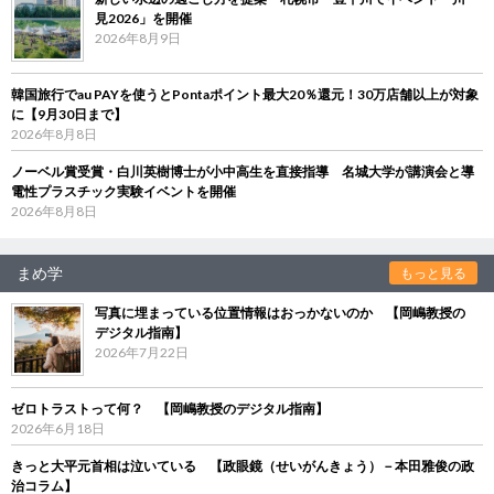
見2026」を開催
2026年8月9日
韓国旅行でau PAYを使うとPontaポイント最大20％還元！30万店舗以上が対象
に【9月30日まで】
2026年8月8日
ノーベル賞受賞・白川英樹博士が小中高生を直接指導 名城大学が講演会と導
電性プラスチック実験イベントを開催
2026年8月8日
まめ学
もっと見る
写真に埋まっている位置情報はおっかないのか 【岡嶋教授の
デジタル指南】
2026年7月22日
ゼロトラストって何？ 【岡嶋教授のデジタル指南】
2026年6月18日
きっと大平元首相は泣いている 【政眼鏡（せいがんきょう）－本田雅俊の政
治コラム】