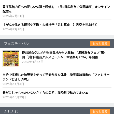
重症筋無力症への正しい知識と理解を 8月8日広島市で公開講座、オンライン
配信も
2026年7月31日
【がんを生きる緩和ケア医・大橋洋平「足し算命」】天空を見上げて
2026年7月28日
フェスティバル
もっと見る
絶品屋台グルメが全国各地から大集結 “庶民派食フェス”第4
回「川口×絶品グルメビール＆日本酒祭り2026」を開催
2026年4月15日
自分で収穫した秋野菜を使って芋煮作りを体験 埼玉県加須市の「ファミリー
ランドむさしの村」
2025年11月4日
春だけじゃもったいないさくらの名所、加治川で秋のマルシェ
2025年10月23日
ふむふむ
もっと見る