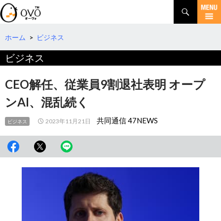
検
索
コ
ン
テ
ホーム
>
ビジネス
ン
ビジネス
ツ
へ
移
CEO解任、従業員9割退社表明 オープ
動
ンAI、混乱続く
共同通信 47NEWS
2023年11月21日
ビジネス