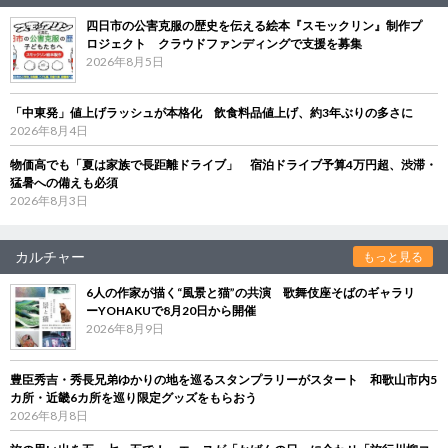
四日市の公害克服の歴史を伝える絵本『スモックリン』制作プ
ロジェクト クラウドファンディングで支援を募集
2026年8月5日
「中東発」値上げラッシュが本格化 飲食料品値上げ、約3年ぶりの多さに
2026年8月4日
物価高でも「夏は家族で長距離ドライブ」 宿泊ドライブ予算4万円超、渋滞・
猛暑への備えも必須
2026年8月3日
カルチャー
もっと見る
6人の作家が描く“風景と猫”の共演 歌舞伎座そばのギャラリ
ーYOHAKUで8月20日から開催
2026年8月9日
豊臣秀吉・秀長兄弟ゆかりの地を巡るスタンプラリーがスタート 和歌山市内5
カ所・近畿6カ所を巡り限定グッズをもらおう
2026年8月8日