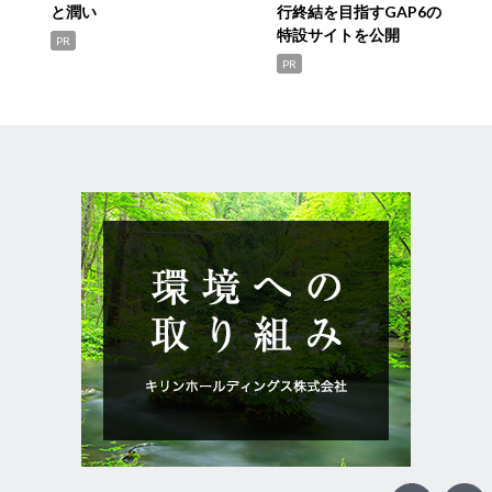
と潤い
行終結を目指すGAP6の
特設サイトを公開
PR
PR