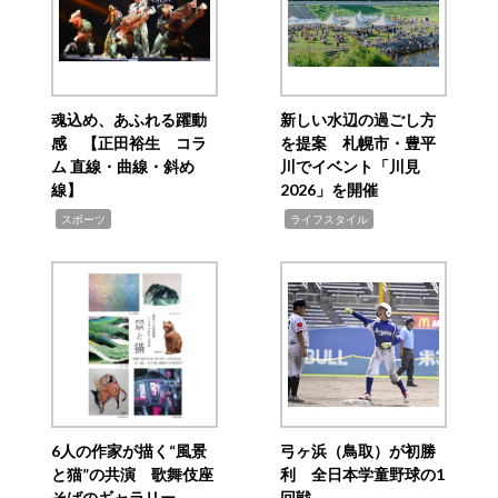
魂込め、あふれる躍動
新しい水辺の過ごし方
感 【正田裕生 コラ
を提案 札幌市・豊平
ム 直線・曲線・斜め
川でイベント「川見
線】
2026」を開催
,
,
スポーツ
ライフスタイル
6人の作家が描く“風景
弓ヶ浜（鳥取）が初勝
と猫”の共演 歌舞伎座
利 全日本学童野球の1
そばのギャラリー
回戦