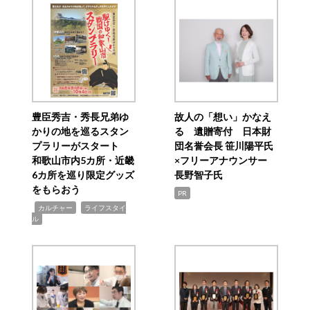
豊臣秀吉・秀長兄弟ゆ
故人の「想い」かなえ
かりの地を巡るスタン
る 遺贈寄付 日本財
プラリーがスタート
団名誉会長 笹川陽平氏
和歌山市内5カ所・近畿
×フリーアナウンサー
6カ所を巡り限定グッズ
長野智子氏
をもらおう
PR
,
,
カルチャー
ライフスタイ
ル