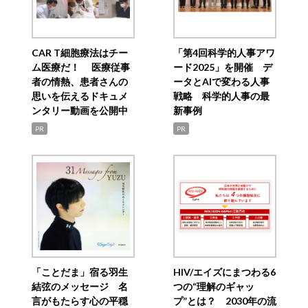
CAR T細胞療法はチー
「第4回科学的人事アワ
ム医療だ！ 医療従事
ード2025」を開催 デ
者の情熱、患者さんの
ータとAIで変わる人事
思いを伝えるドキュメ
戦略 科学的人事の最
ンタリー動画を公開中
新事例
PR
PR
「ことだま」宿る羽生
HIV/エイズにまつわる6
結弦のメッセージ 名
つの“理解のギャッ
言がもたらす心の平穏
プ”とは？ 2030年の流