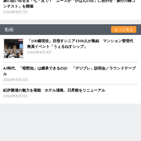
旅の思い出を五・七・五で！ エースが「かばんの日」に合わせ「旅行川柳コ
ンテスト」を開催
2026年8月7日
動画
もっと見る
「100歳現役」目指すシニア1500人が集結 マンション管理代
務員イベント「うぇるねすシップ」
2026年8月4日
AI時代、「暗黙知」は継承できるのか 「デジブレ」説明会／ラウンドテーブ
ル
2026年8月3日
紀伊勝浦の魅力を堪能 ホテル浦島、日昇館をリニューアル
2026年8月3日