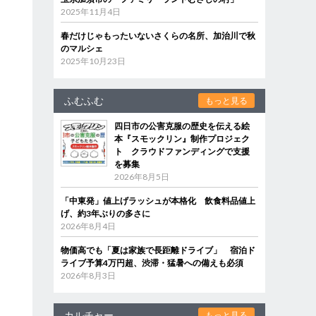
2025年11月4日
春だけじゃもったいないさくらの名所、加治川で秋
のマルシェ
2025年10月23日
ふむふむ
もっと見る
四日市の公害克服の歴史を伝える絵
本『スモックリン』制作プロジェク
ト クラウドファンディングで支援
を募集
2026年8月5日
「中東発」値上げラッシュが本格化 飲食料品値上
げ、約3年ぶりの多さに
2026年8月4日
物価高でも「夏は家族で長距離ドライブ」 宿泊ド
ライブ予算4万円超、渋滞・猛暑への備えも必須
2026年8月3日
カルチャー
もっと見る