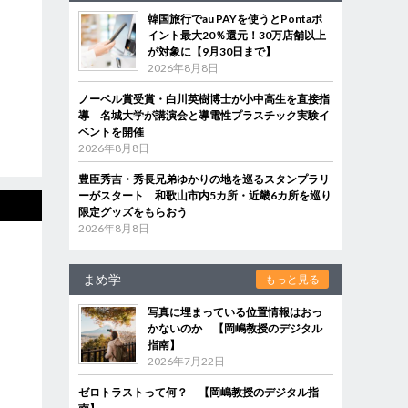
韓国旅行でau PAYを使うとPontaポ
イント最大20％還元！30万店舗以上
が対象に【9月30日まで】
2026年8月8日
ノーベル賞受賞・白川英樹博士が小中高生を直接指
導 名城大学が講演会と導電性プラスチック実験イ
ベントを開催
2026年8月8日
豊臣秀吉・秀長兄弟ゆかりの地を巡るスタンプラリ
ーがスタート 和歌山市内5カ所・近畿6カ所を巡り
限定グッズをもらおう
2026年8月8日
まめ学
もっと見る
写真に埋まっている位置情報はおっ
かないのか 【岡嶋教授のデジタル
指南】
2026年7月22日
ゼロトラストって何？ 【岡嶋教授のデジタル指