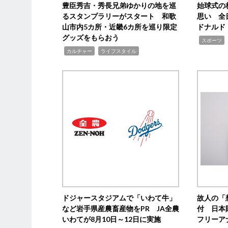
豊臣秀吉・秀長兄弟ゆかりの地を巡
始球式の
るスタンプラリーがスタート 和歌
思い 全
山市内5カ所・近畿6カ所を巡り限定
ドナルド
グッズをもらおう
,
スポーツ
,
,
カルチャー
ライフスタイル
ドジャースタジアムで「いわて牛」
故人の「
など岩手県産農畜産物をPR JA全農
付 日本
いわてが8月10日～12日に実施
フリーア