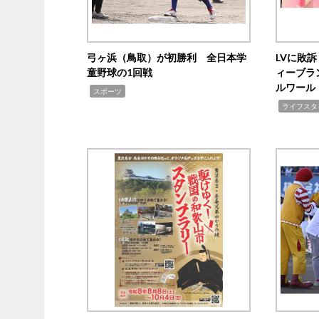
弓ヶ浜（鳥取）が初勝利 全日本学
LVに敗
童野球の1回戦
ィーブラ
ルワール
,
スポーツ
,
ライフスタ