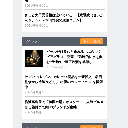
南】
2026年6月18日
きっと大平元首相は泣いている 【政眼鏡（せいが
んきょう）－本田雅俊の政治コラム】
2026年6月10日
グルメ
もっと見る
ビールだけ飲むと倒れる「ふらつく
ビアグラス」発売 “強制的に水を飲
む”仕掛けで適正飲酒を後押し
2026年8月7日
セブン‐イレブン、カレー15商品を一斉投入 名店
監修から冷製うどんまで“夏のカレーフェス”を開催
中
2026年8月6日
横浜高島屋で「韓国市場」がスタート 人気グルメ
から雑貨まで約30ブランドが集結
2026年8月5日