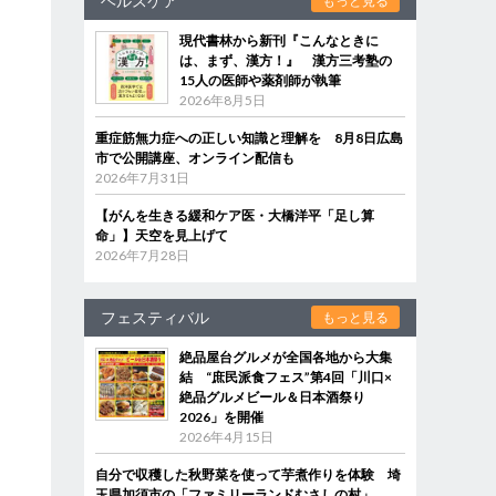
ヘルスケア
もっと見る
現代書林から新刊『こんなときに
は、まず、漢方！』 漢方三考塾の
15人の医師や薬剤師が執筆
2026年8月5日
重症筋無力症への正しい知識と理解を 8月8日広島
市で公開講座、オンライン配信も
2026年7月31日
【がんを生きる緩和ケア医・大橋洋平「足し算
命」】天空を見上げて
2026年7月28日
フェスティバル
もっと見る
絶品屋台グルメが全国各地から大集
結 “庶民派食フェス”第4回「川口×
絶品グルメビール＆日本酒祭り
2026」を開催
2026年4月15日
自分で収穫した秋野菜を使って芋煮作りを体験 埼
玉県加須市の「ファミリーランドむさしの村」