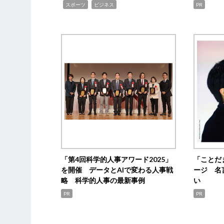
,
,
スポーツ
ビジネス
PR
「第4回科学的人事アワード2025」
「ことだ
を開催 データとAIで変わる人事戦
ージ 名
略 科学的人事の最新事例
い
PR
PR