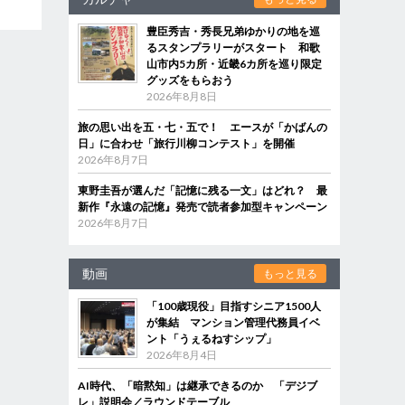
豊臣秀吉・秀長兄弟ゆかりの地を巡
るスタンプラリーがスタート 和歌
山市内5カ所・近畿6カ所を巡り限定
グッズをもらおう
2026年8月8日
旅の思い出を五・七・五で！ エースが「かばんの
日」に合わせ「旅行川柳コンテスト」を開催
2026年8月7日
東野圭吾が選んだ「記憶に残る一文」はどれ？ 最
新作『永遠の記憶』発売で読者参加型キャンペーン
2026年8月7日
動画
もっと見る
「100歳現役」目指すシニア1500人
が集結 マンション管理代務員イベ
ント「うぇるねすシップ」
2026年8月4日
AI時代、「暗黙知」は継承できるのか 「デジブ
レ」説明会／ラウンドテーブル