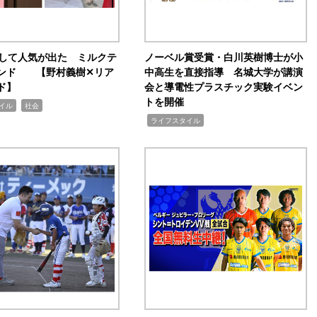
訴して人気が出た ミルクテ
ノーベル賞受賞・白川英樹博士が小
ンド 【野村義樹✕リア
中高生を直接指導 名城大学が講演
ド】
会と導電性プラスチック実験イベン
トを開催
,
イル
社会
,
ライフスタイル