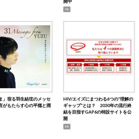
開中
PR
ま」宿る羽生結弦のメッセ
HIV/エイズにまつわる6つの“理解の
言がもたらす心の平穏と潤
ギャップ”とは？ 2030年の流行終
結を目指すGAP6の特設サイトを公
開
PR