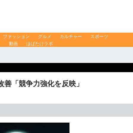
ファッション
グルメ
カルチャー
スポーツ
ス
動画
はばたけラボ
遇改善「競争力強化を反映」