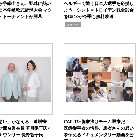
杉谷拳士さん、野球に熱い
ベルギーで戦う日本人選手を応援し
日本学童軟式野球大会 マク
よう シント＝トロイデン戦全試合
・トーナメントが開幕
をBS10が今季も無料放送
,
スポーツ
想い」かなえる 遺贈寄
CAR T細胞療法はチーム医療だ！
財団名誉会長 笹川陽平氏×
医療従事者の情熱、患者さんの思い
ナウンサー 長野智子氏
を伝えるドキュメンタリー動画を公