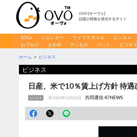
OVO [オーヴォ]
話題の情報を発信するサイト
コンテンツへ移動
検
SDGs
ジェンダー
ライフスタイル
エンタメ
索
おでかけ
まめ学
デジもの
ペット
ビジネ
ホーム
>
ビジネス
ビジネス
日産、米で10％賃上げ方針 待
共同通信 47NEWS
2023年11月21日
ビジネス