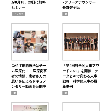
が8月18、20日に無料
×フリーアナウンサー
セミナー
長野智子氏
,
ビジネス
PR
CAR T細胞療法はチー
「第4回科学的人事アワ
ム医療だ！ 医療従事
ード2025」を開催 デ
者の情熱、患者さんの
ータとAIで変わる人事
思いを伝えるドキュメ
戦略 科学的人事の最
ンタリー動画を公開中
新事例
PR
PR