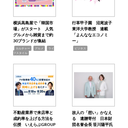
横浜高島屋で「韓国市
行革甲子園 沼尾波子
場」がスタート 人気
東洋大学教授 連載
グルメから雑貨まで約
「よんななエコノミ
30ブランドが集結
ー」
,
,
,
,
カルチャー
グルメ
ライ
ビジネス
フスタイル
不動産業界で来店率と
故人の「想い」かなえ
成約率を上げる方法を
る 遺贈寄付 日本財
伝授 いえらぶGROUP
団名誉会長 笹川陽平氏