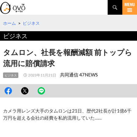
検
索
コ
ン
テ
ホーム
>
ビジネス
ン
ビジネス
ツ
へ
移
タムロン、社長を報酬減額 前トップら
動
流用に賠償請求
共同通信 47NEWS
2023年11月21日
ビジネス
カメラ用レンズ大手のタムロンは21日、歴代2社長が計1億6千
万円を超える会社の経費を私的流用していた……