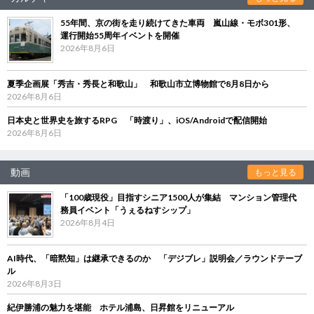
55年間、京の街を走り続けてきた車両 嵐山線・モボ301形、
運行開始55周年イベントを開催
2026年8月6日
夏季企画展「秀吉・秀長と和歌山」 和歌山市立博物館で8月8日から
2026年8月6日
日本史と世界史を旅するRPG 「時渡り」、iOS/Androidで配信開始
2026年8月6日
動画
もっと見る
「100歳現役」目指すシニア1500人が集結 マンション管理代
務員イベント「うぇるねすシップ」
2026年8月4日
AI時代、「暗黙知」は継承できるのか 「デジブレ」説明会／ラウンドテーブ
ル
2026年8月3日
紀伊勝浦の魅力を堪能 ホテル浦島、日昇館をリニューアル