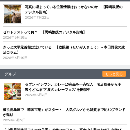
写真に埋まっている位置情報はおっかないのか 【岡嶋教授の
デジタル指南】
2026年7月22日
ゼロトラストって何？ 【岡嶋教授のデジタル指南】
2026年6月18日
きっと大平元首相は泣いている 【政眼鏡（せいがんきょう）－本田雅俊の政
治コラム】
2026年6月10日
グルメ
もっと見る
セブン‐イレブン、カレー15商品を一斉投入 名店監修から冷
製うどんまで“夏のカレーフェス”を開催中
2026年8月6日
横浜高島屋で「韓国市場」がスタート 人気グルメから雑貨まで約30ブランド
が集結
2026年8月5日
「山梨県笛吹川フルーツ公園」でサマーフェス 富士山を眺めながら水遊び、