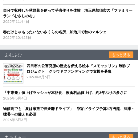
自分で収穫した秋野菜を使って芋煮作りを体験 埼玉県加須市の「ファミリー
ランドむさしの村」
2025年11月4日
春だけじゃもったいないさくらの名所、加治川で秋のマルシェ
2025年10月23日
ふむふむ
もっと見る
四日市の公害克服の歴史を伝える絵本『スモックリン』制作プ
ロジェクト クラウドファンディングで支援を募集
2026年8月5日
「中東発」値上げラッシュが本格化 飲食料品値上げ、約3年ぶりの多さに
2026年8月4日
物価高でも「夏は家族で長距離ドライブ」 宿泊ドライブ予算4万円超、渋滞・
猛暑への備えも必須
2026年8月3日
カルチャー
もっと見る