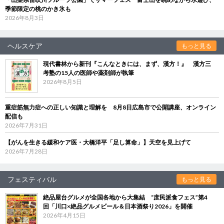
季節限定の桃のかき氷も
2026年8月3日
ヘルスケア
もっと見る
現代書林から新刊『こんなときには、まず、漢方！』 漢方三
考塾の15人の医師や薬剤師が執筆
2026年8月5日
重症筋無力症への正しい知識と理解を 8月8日広島市で公開講座、オンライン
配信も
2026年7月31日
【がんを生きる緩和ケア医・大橋洋平「足し算命」】天空を見上げて
2026年7月28日
フェスティバル
もっと見る
絶品屋台グルメが全国各地から大集結 “庶民派食フェス”第4
回「川口×絶品グルメビール＆日本酒祭り2026」を開催
2026年4月15日