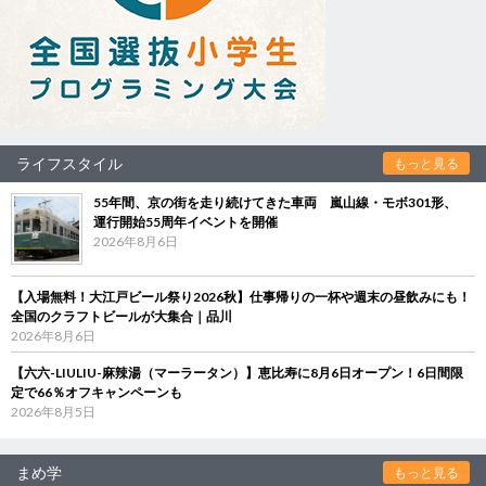
ライフスタイル
もっと見る
55年間、京の街を走り続けてきた車両 嵐山線・モボ301形、
運行開始55周年イベントを開催
2026年8月6日
【入場無料！大江戸ビール祭り2026秋】仕事帰りの一杯や週末の昼飲みにも！
全国のクラフトビールが大集合｜品川
2026年8月6日
【六六-LIULIU-麻辣湯（マーラータン）】恵比寿に8月6日オープン！6日間限
定で66％オフキャンペーンも
2026年8月5日
まめ学
もっと見る