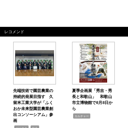
レコメンド
先端技術で園芸農業の
夏季企画展「秀吉・秀
持続的発展目指す 久
長と和歌山」 和歌山
留米工業大学が「ふく
市立博物館で8月8日か
おか未来型園芸農業創
ら
出コンソーシアム」参
,
カルチャー
画
,
,