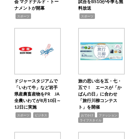
会 マクドナルド・トー
試合をBS10が今季も無
ナメントが開幕
料放送
,
,
スポーツ
スポーツ
ドジャースタジアムで
旅の思い出を五・七・
「いわて牛」など岩手
五で！ エースが「か
県産農畜産物をPR JA
ばんの日」に合わせ
全農いわてが8月10日～
「旅行川柳コンテス
12日に実施
ト」を開催
,
,
,
,
,
スポーツ
ビジネス
おでかけ
ファッション
ライフスタイル