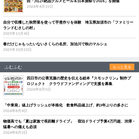
回「川口×絶品グルメビール＆日本酒祭り2026」を開催
2026年4月15日
自分で収穫した秋野菜を使って芋煮作りを体験 埼玉県加須市の「ファミリー
ランドむさしの村」
2025年11月4日
春だけじゃもったいないさくらの名所、加治川で秋のマルシェ
2025年10月23日
ふむふむ
もっと見る
四日市の公害克服の歴史を伝える絵本『スモックリン』制作プ
ロジェクト クラウドファンディングで支援を募集
2026年8月5日
「中東発」値上げラッシュが本格化 飲食料品値上げ、約3年ぶりの多さに
2026年8月4日
物価高でも「夏は家族で長距離ドライブ」 宿泊ドライブ予算4万円超、渋滞・
猛暑への備えも必須
2026年8月3日