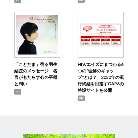
PR
PR
「ことだま」宿る羽生
HIV/エイズにまつわる6
結弦のメッセージ 名
つの“理解のギャッ
言がもたらす心の平穏
プ”とは？ 2030年の流
と潤い
行終結を目指すGAP6の
特設サイトを公開
PR
PR