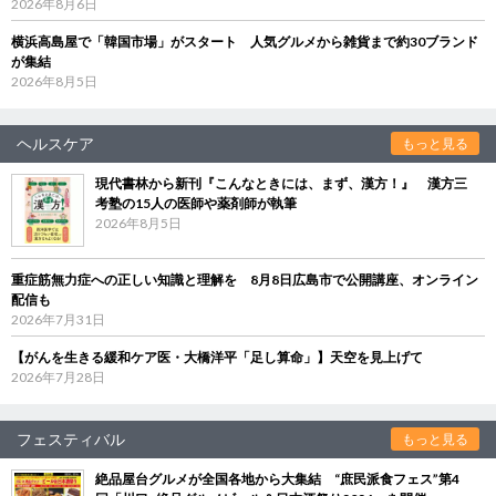
2026年8月6日
横浜高島屋で「韓国市場」がスタート 人気グルメから雑貨まで約30ブランド
が集結
2026年8月5日
ヘルスケア
もっと見る
現代書林から新刊『こんなときには、まず、漢方！』 漢方三
考塾の15人の医師や薬剤師が執筆
2026年8月5日
重症筋無力症への正しい知識と理解を 8月8日広島市で公開講座、オンライン
配信も
2026年7月31日
【がんを生きる緩和ケア医・大橋洋平「足し算命」】天空を見上げて
2026年7月28日
フェスティバル
もっと見る
絶品屋台グルメが全国各地から大集結 “庶民派食フェス”第4