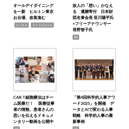
オールデイダイニング
故人の「想い」かなえ
を一新 ヒルトン東京
る 遺贈寄付 日本財
お台場、改装進む
団名誉会長 笹川陽平氏
×フリーアナウンサー
,
,
ビジネス
ライフスタイル
長野智子氏
PR
CAR T細胞療法はチー
「第4回科学的人事アワ
ム医療だ！ 医療従事
ード2025」を開催 デ
者の情熱、患者さんの
ータとAIで変わる人事
思いを伝えるドキュメ
戦略 科学的人事の最
ンタリー動画を公開中
新事例