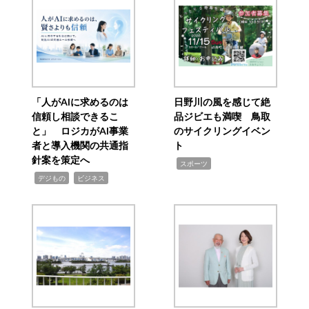
「人がAIに求めるのは
日野川の風を感じて絶
信頼し相談できるこ
品ジビエも満喫 鳥取
と」 ロジカがAI事業
のサイクリングイベン
者と導入機関の共通指
ト
針案を策定へ
,
スポーツ
,
,
デジもの
ビジネス