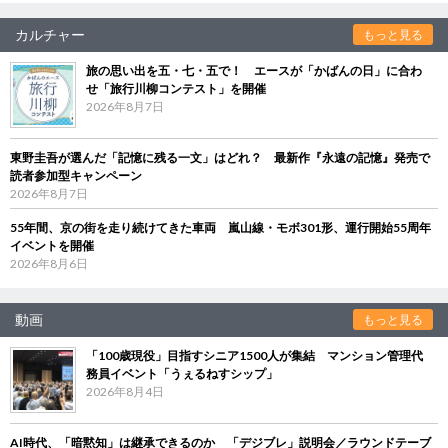
カルチャー
もっと見る
旅の思い出を五・七・五で！ エースが「かばんの日」に合わ
せ「旅行川柳コンテスト」を開催
2026年8月7日
東野圭吾が選んだ「記憶に残る一文」はどれ？ 最新作『永遠の記憶』発売で
読者参加型キャンペーン
2026年8月7日
55年間、京の街を走り続けてきた車両 嵐山線・モボ301形、運行開始55周年
イベントを開催
2026年8月6日
動画
もっと見る
「100歳現役」目指すシニア1500人が集結 マンション管理代
務員イベント「うぇるねすシップ」
2026年8月4日
AI時代、「暗黙知」は継承できるのか 「デジブレ」説明会／ラウンドテーブ