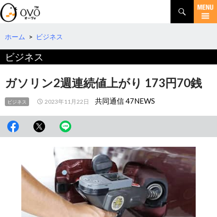
検
索
コ
ン
テ
ホーム
>
ビジネス
ン
ビジネス
ツ
へ
移
ガソリン2週連続値上がり 173円70銭
動
共同通信 47NEWS
2023年11月22日
ビジネス