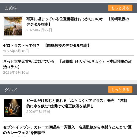
まめ学
もっと見る
写真に埋まっている位置情報はおっかないのか 【岡嶋教授の
デジタル指南】
2026年7月22日
ゼロトラストって何？ 【岡嶋教授のデジタル指南】
2026年6月18日
きっと大平元首相は泣いている 【政眼鏡（せいがんきょう）－本田雅俊の政
治コラム】
2026年6月10日
グルメ
もっと見る
ビールだけ飲むと倒れる「ふらつくビアグラス」発売 “強制
的に水を飲む”仕掛けで適正飲酒を後押し
2026年8月7日
セブン‐イレブン、カレー15商品を一斉投入 名店監修から冷製うどんまで“夏
のカレーフェス”を開催中