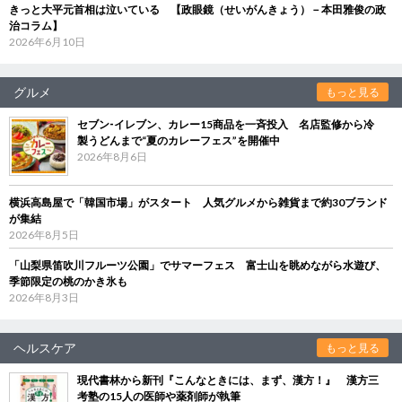
きっと大平元首相は泣いている 【政眼鏡（せいがんきょう）－本田雅俊の政
治コラム】
2026年6月10日
グルメ
もっと見る
セブン‐イレブン、カレー15商品を一斉投入 名店監修から冷
製うどんまで“夏のカレーフェス”を開催中
2026年8月6日
横浜高島屋で「韓国市場」がスタート 人気グルメから雑貨まで約30ブランド
が集結
2026年8月5日
「山梨県笛吹川フルーツ公園」でサマーフェス 富士山を眺めながら水遊び、
季節限定の桃のかき氷も
2026年8月3日
ヘルスケア
もっと見る
現代書林から新刊『こんなときには、まず、漢方！』 漢方三
考塾の15人の医師や薬剤師が執筆