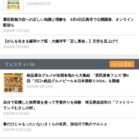
2026年8月5日
重症筋無力症への正しい知識と理解を 8月8日広島市で公開講座、オンライン
配信も
2026年7月31日
【がんを生きる緩和ケア医・大橋洋平「足し算命」】天空を見上げて
2026年7月28日
フェスティバル
もっと見る
絶品屋台グルメが全国各地から大集結 “庶民派食フェス”第4
回「川口×絶品グルメビール＆日本酒祭り2026」を開催
2026年4月15日
自分で収穫した秋野菜を使って芋煮作りを体験 埼玉県加須市の「ファミリー
ランドむさしの村」
2025年11月4日
春だけじゃもったいないさくらの名所、加治川で秋のマルシェ
2025年10月23日