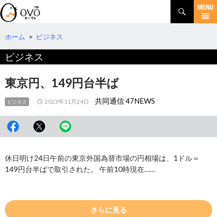
検
索
コ
ン
テ
ホーム
>
ビジネス
ン
ビジネス
ツ
へ
移
東京円、149円台半ば
動
共同通信 47NEWS
2023年11月24日
ビジネス
休日明け24日午前の東京外国為替市場の円相場は、1ドル＝
149円台半ばで取引された。 午前10時現在……
さらに見る