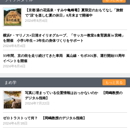
【京都 湯の花温泉・すみや亀峰菴】夏限定のおもてなし「旅館
で“涼”を楽しむ夏の休日」8月末まで開催中
2026年8月6日
横浜F・マリノス×日清オイリオグループ、「サッカー教室&食育講座 in 宮崎」
を開催 小学1年生～3年生の身体づくりをサポート
2026年8月6日
55年間、京の街を走り続けてきた車両 嵐山線・モボ301形、運行開始55周年
イベントを開催
2026年8月6日
まめ学
もっと見る
写真に埋まっている位置情報はおっかないのか 【岡嶋教授の
デジタル指南】
2026年7月22日
ゼロトラストって何？ 【岡嶋教授のデジタル指南】
2026年6月18日