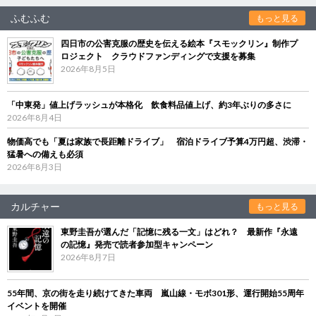
ふむふむ
もっと見る
四日市の公害克服の歴史を伝える絵本『スモックリン』制作プ
ロジェクト クラウドファンディングで支援を募集
2026年8月5日
「中東発」値上げラッシュが本格化 飲食料品値上げ、約3年ぶりの多さに
2026年8月4日
物価高でも「夏は家族で長距離ドライブ」 宿泊ドライブ予算4万円超、渋滞・
猛暑への備えも必須
2026年8月3日
カルチャー
もっと見る
東野圭吾が選んだ「記憶に残る一文」はどれ？ 最新作『永遠
の記憶』発売で読者参加型キャンペーン
2026年8月7日
55年間、京の街を走り続けてきた車両 嵐山線・モボ301形、運行開始55周年
イベントを開催