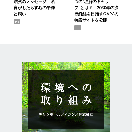
結弦のメッセージ 名
つの“理解のギャッ
言がもたらす心の平穏
プ”とは？ 2030年の流
と潤い
行終結を目指すGAP6の
特設サイトを公開
PR
PR