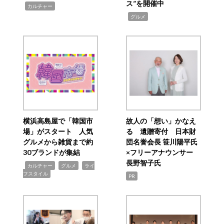
ス”を開催中
,
カルチャー
,
グルメ
横浜高島屋で「韓国市
故人の「想い」かなえ
場」がスタート 人気
る 遺贈寄付 日本財
グルメから雑貨まで約
団名誉会長 笹川陽平氏
30ブランドが集結
×フリーアナウンサー
長野智子氏
,
,
,
カルチャー
グルメ
ライ
フスタイル
PR