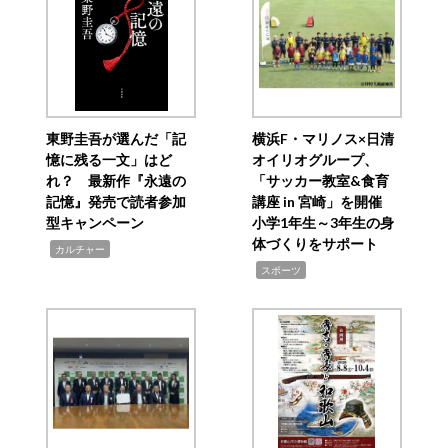
東野圭吾が選んだ「記
横浜F・マリノス×日清
憶に残る一文」はど
オイリオグループ、
れ？ 最新作『永遠の
「サッカー教室&食育
記憶』発売で読者参加
講座 in 宮崎」を開催
型キャンペーン
小学1年生～3年生の身
体づくりをサポート
,
カルチャー
,
スポーツ