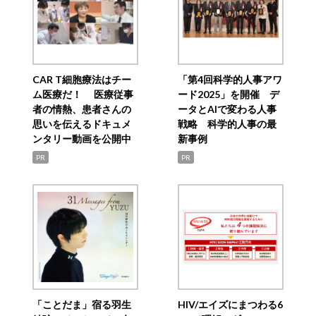
CAR T細胞療法はチー
「第4回科学的人事アワ
ム医療だ！ 医療従事
ード2025」を開催 デ
者の情熱、患者さんの
ータとAIで変わる人事
思いを伝えるドキュメ
戦略 科学的人事の最
ンタリー動画を公開中
新事例
PR
PR
「ことだま」宿る羽生
HIV/エイズにまつわる6