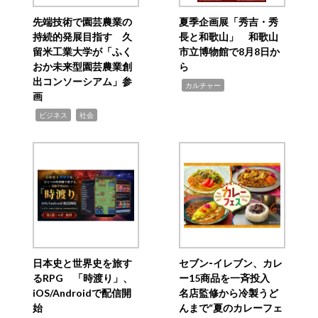
先端技術で園芸農業の
夏季企画展「秀吉・秀
持続的発展目指す 久
長と和歌山」 和歌山
留米工業大学が「ふく
市立博物館で8月8日か
おか未来型園芸農業創
ら
出コンソーシアム」参
,
カルチャー
画
,
,
ビジネス
社会
日本史と世界史を旅す
セブン‐イレブン、カレ
るRPG 「時渡り」、
ー15商品を一斉投入
iOS/Androidで配信開
名店監修から冷製うど
始
んまで“夏のカレーフェ