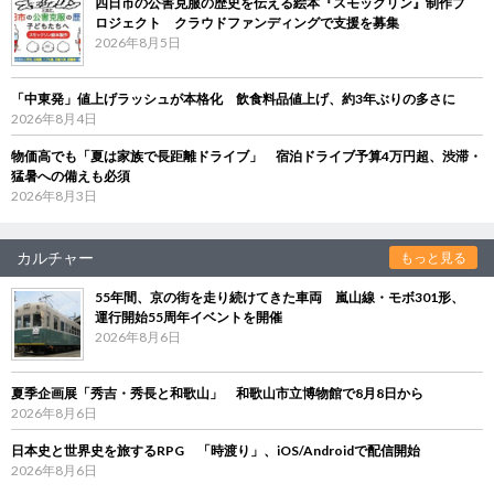
四日市の公害克服の歴史を伝える絵本『スモックリン』制作プ
ロジェクト クラウドファンディングで支援を募集
2026年8月5日
「中東発」値上げラッシュが本格化 飲食料品値上げ、約3年ぶりの多さに
2026年8月4日
物価高でも「夏は家族で長距離ドライブ」 宿泊ドライブ予算4万円超、渋滞・
猛暑への備えも必須
2026年8月3日
カルチャー
もっと見る
55年間、京の街を走り続けてきた車両 嵐山線・モボ301形、
運行開始55周年イベントを開催
2026年8月6日
夏季企画展「秀吉・秀長と和歌山」 和歌山市立博物館で8月8日から
2026年8月6日
日本史と世界史を旅するRPG 「時渡り」、iOS/Androidで配信開始
2026年8月6日