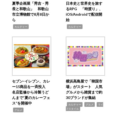
夏季企画展「秀吉・秀
日本史と世界史を旅す
長と和歌山」 和歌山
るRPG 「時渡り」、
市立博物館で8月8日か
iOS/Androidで配信開
ら
始
,
,
カルチャー
カルチャー
セブン‐イレブン、カレ
横浜高島屋で「韓国市
ー15商品を一斉投入
場」がスタート 人気
名店監修から冷製うど
グルメから雑貨まで約
んまで“夏のカレーフェ
30ブランドが集結
ス”を開催中
,
,
,
カルチャー
グルメ
ライ
フスタイル
,
グルメ