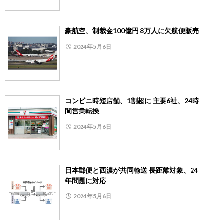
豪航空、制裁金100億円 8万人に欠航便販売
2024年5月6日
コンビニ時短店舗、1割超に 主要6社、24時
間営業転換
2024年5月6日
日本郵便と西濃が共同輸送 長距離対象、24
年問題に対応
2024年5月6日