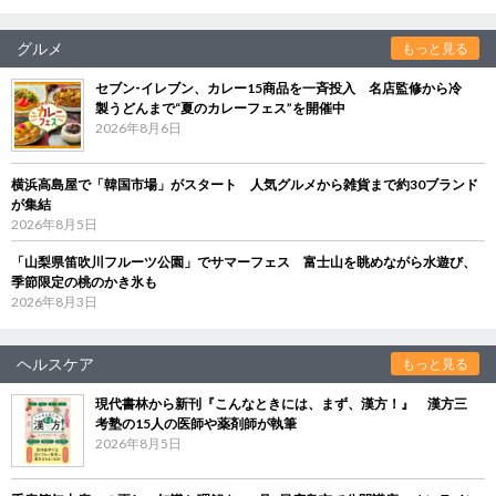
グルメ
もっと見る
セブン‐イレブン、カレー15商品を一斉投入 名店監修から冷
製うどんまで“夏のカレーフェス”を開催中
2026年8月6日
横浜高島屋で「韓国市場」がスタート 人気グルメから雑貨まで約30ブランド
が集結
2026年8月5日
「山梨県笛吹川フルーツ公園」でサマーフェス 富士山を眺めながら水遊び、
季節限定の桃のかき氷も
2026年8月3日
ヘルスケア
もっと見る
現代書林から新刊『こんなときには、まず、漢方！』 漢方三
考塾の15人の医師や薬剤師が執筆
2026年8月5日