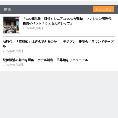
動画
もっと見る
「100歳現役」目指すシニア1500人が集結 マンション管理代
務員イベント「うぇるねすシップ」
2026年8月4日
AI時代、「暗黙知」は継承できるのか 「デジブレ」説明会／ラウンドテーブ
ル
2026年8月3日
紀伊勝浦の魅力を堪能 ホテル浦島、日昇館をリニューアル
2026年8月3日