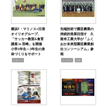
横浜F・マリノス×日清
先端技術で園芸農業の
オイリオグループ、
持続的発展目指す 久
「サッカー教室&食育
留米工業大学が「ふく
講座 in 宮崎」を開催
おか未来型園芸農業創
小学1年生～3年生の身
出コンソーシアム」参
体づくりをサポート
画
,
,
,
スポーツ
ビジネス
社会