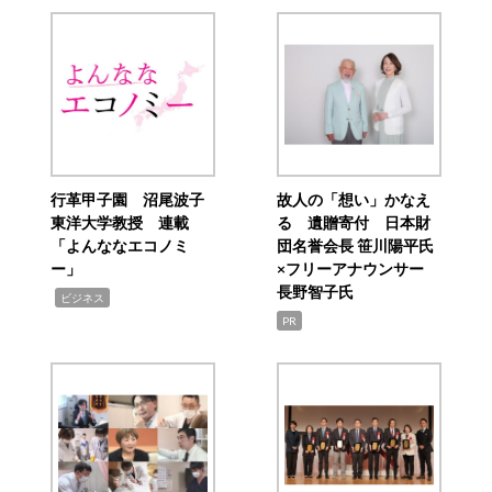
行革甲子園 沼尾波子
故人の「想い」かなえ
東洋大学教授 連載
る 遺贈寄付 日本財
「よんななエコノミ
団名誉会長 笹川陽平氏
ー」
×フリーアナウンサー
長野智子氏
,
ビジネス
PR