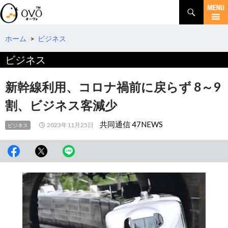
検
索
コ
ン
テ
ホーム
>
ビジネス
ン
ビジネス
ツ
へ
移
新幹線利用、コロナ禍前に戻らず 8～9
動
割、ビジネス客減少
共同通信 47NEWS
2023年11月25日
ビジネス