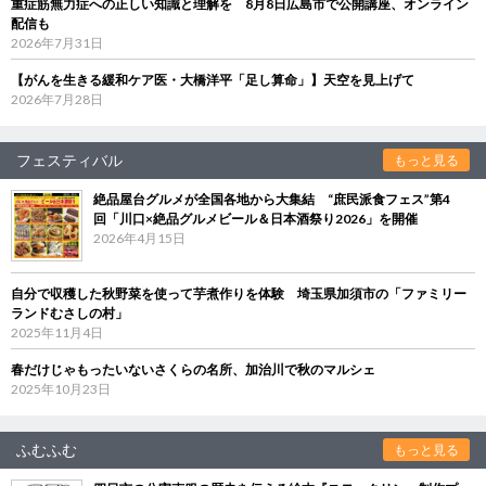
重症筋無力症への正しい知識と理解を 8月8日広島市で公開講座、オンライン
配信も
2026年7月31日
【がんを生きる緩和ケア医・大橋洋平「足し算命」】天空を見上げて
2026年7月28日
フェスティバル
もっと見る
絶品屋台グルメが全国各地から大集結 “庶民派食フェス”第4
回「川口×絶品グルメビール＆日本酒祭り2026」を開催
2026年4月15日
自分で収穫した秋野菜を使って芋煮作りを体験 埼玉県加須市の「ファミリー
ランドむさしの村」
2025年11月4日
春だけじゃもったいないさくらの名所、加治川で秋のマルシェ
2025年10月23日
ふむふむ
もっと見る