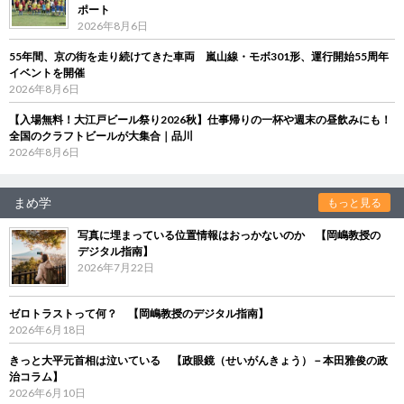
ポート
2026年8月6日
55年間、京の街を走り続けてきた車両 嵐山線・モボ301形、運行開始55周年
イベントを開催
2026年8月6日
【入場無料！大江戸ビール祭り2026秋】仕事帰りの一杯や週末の昼飲みにも！
全国のクラフトビールが大集合｜品川
2026年8月6日
まめ学
もっと見る
写真に埋まっている位置情報はおっかないのか 【岡嶋教授の
デジタル指南】
2026年7月22日
ゼロトラストって何？ 【岡嶋教授のデジタル指南】
2026年6月18日
きっと大平元首相は泣いている 【政眼鏡（せいがんきょう）－本田雅俊の政
治コラム】
2026年6月10日