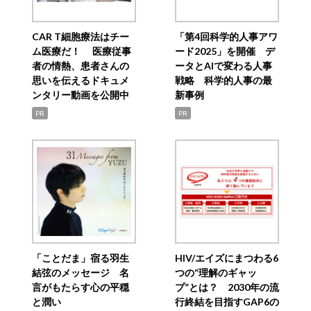
CAR T細胞療法はチー
「第4回科学的人事アワ
ム医療だ！ 医療従事
ード2025」を開催 デ
者の情熱、患者さんの
ータとAIで変わる人事
思いを伝えるドキュメ
戦略 科学的人事の最
ンタリー動画を公開中
新事例
PR
PR
「ことだま」宿る羽生
HIV/エイズにまつわる6
結弦のメッセージ 名
つの“理解のギャッ
言がもたらす心の平穏
プ”とは？ 2030年の流
と潤い
行終結を目指すGAP6の