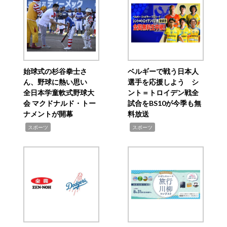
始球式の杉谷拳士さ
ベルギーで戦う日本人
ん、野球に熱い思い
選手を応援しよう シ
全日本学童軟式野球大
ント＝トロイデン戦全
会 マクドナルド・トー
試合をBS10が今季も無
ナメントが開幕
料放送
,
,
スポーツ
スポーツ