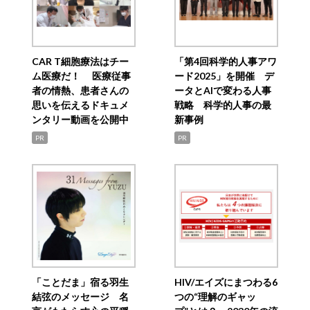
CAR T細胞療法はチー
「第4回科学的人事アワ
ム医療だ！ 医療従事
ード2025」を開催 デ
者の情熱、患者さんの
ータとAIで変わる人事
思いを伝えるドキュメ
戦略 科学的人事の最
ンタリー動画を公開中
新事例
PR
PR
「ことだま」宿る羽生
HIV/エイズにまつわる6
結弦のメッセージ 名
つの“理解のギャッ