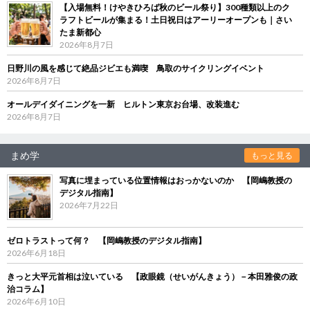
【入場無料！けやきひろば秋のビール祭り】300種類以上のク
ラフトビールが集まる！土日祝日はアーリーオープンも｜さい
たま新都心
2026年8月7日
日野川の風を感じて絶品ジビエも満喫 鳥取のサイクリングイベント
2026年8月7日
オールデイダイニングを一新 ヒルトン東京お台場、改装進む
2026年8月7日
まめ学
もっと見る
写真に埋まっている位置情報はおっかないのか 【岡嶋教授の
デジタル指南】
2026年7月22日
ゼロトラストって何？ 【岡嶋教授のデジタル指南】
2026年6月18日
きっと大平元首相は泣いている 【政眼鏡（せいがんきょう）－本田雅俊の政
治コラム】
2026年6月10日