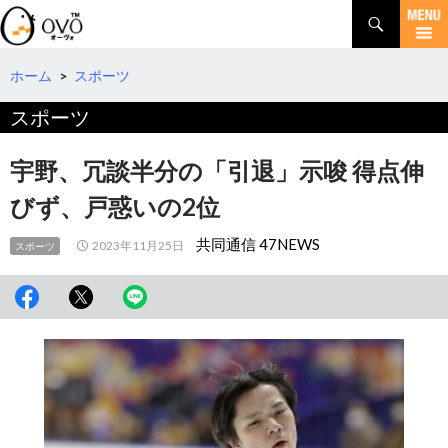
検
索
コ
ン
テ
ホーム
>
スポーツ
ン
スポーツ
ツ
へ
移
宇野、冗談半分の「引退」示唆 得点伸
動
びず、戸惑いの2位
共同通信 47NEWS
2023年11月25日
スポーツ