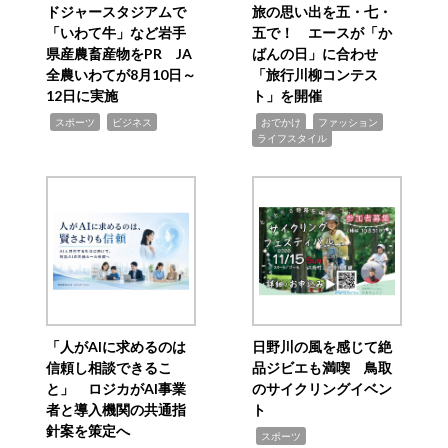
ドジャースタジアムで
旅の思い出を五・七・
「いわて牛」など岩手
五で！ エースが「か
県産農畜産物をPR JA
ばんの日」に合わせ
全農いわてが8月10日～
「旅行川柳コンテス
12日に実施
ト」を開催
,
,
,
,
,
スポーツ
ビジネス
おでかけ
ファッション
ライフスタイル
「人がAIに求めるのは
日野川の風を感じて絶
信頼し相談できるこ
品ジビエも満喫 鳥取
と」 ロジカがAI事業
のサイクリングイベン
者と導入機関の共通指
ト
針案を策定へ
,
スポーツ