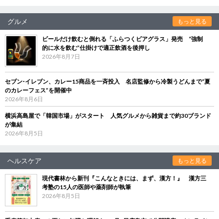
グルメ
もっと見る
ビールだけ飲むと倒れる「ふらつくビアグラス」発売 “強制
的に水を飲む”仕掛けで適正飲酒を後押し
2026年8月7日
セブン‐イレブン、カレー15商品を一斉投入 名店監修から冷製うどんまで“夏
のカレーフェス”を開催中
2026年8月6日
横浜高島屋で「韓国市場」がスタート 人気グルメから雑貨まで約30ブランド
が集結
2026年8月5日
ヘルスケア
もっと見る
現代書林から新刊『こんなときには、まず、漢方！』 漢方三
考塾の15人の医師や薬剤師が執筆
2026年8月5日