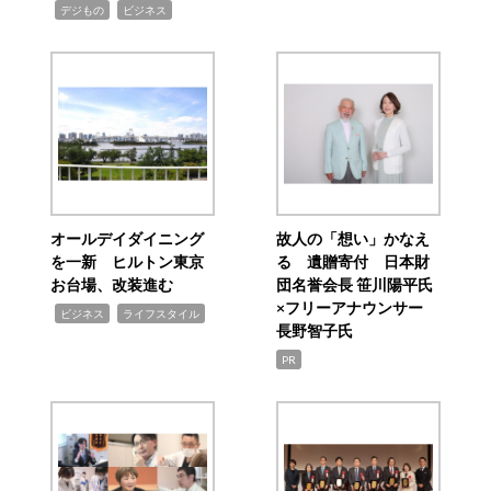
,
,
デジもの
ビジネス
オールデイダイニング
故人の「想い」かなえ
を一新 ヒルトン東京
る 遺贈寄付 日本財
お台場、改装進む
団名誉会長 笹川陽平氏
×フリーアナウンサー
,
,
ビジネス
ライフスタイル
長野智子氏
PR