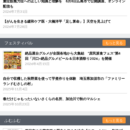
重症筋無力症への正しい知識と理解を 8月8日広島市で公開講座、オンライン
配信も
2026年7月31日
【がんを生きる緩和ケア医・大橋洋平「足し算命」】天空を見上げて
2026年7月28日
フェスティバル
もっと見る
絶品屋台グルメが全国各地から大集結 “庶民派食フェス”第4
回「川口×絶品グルメビール＆日本酒祭り2026」を開催
2026年4月15日
自分で収穫した秋野菜を使って芋煮作りを体験 埼玉県加須市の「ファミリー
ランドむさしの村」
2025年11月4日
春だけじゃもったいないさくらの名所、加治川で秋のマルシェ
2025年10月23日
ふむふむ
もっと見る