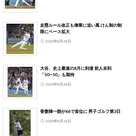
走塁ルール改正も偉業に追い風 けん制の制
限にベース拡大
2024年8月24日
大谷、史上最速の8月に到達 前人未到
「50―50」も期待
2024年8月24日
香妻陣一朗が66で首位に 男子ゴルフ第3日
2024年8月24日