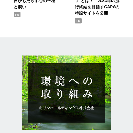
言がもたらす心の平穏
プ”とは？ 2030年の流
と潤い
行終結を目指すGAP6の
特設サイトを公開
PR
PR