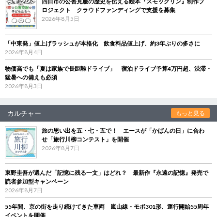
四日市の公害克服の歴史を伝える絵本『スモックリン』制作プ
ロジェクト クラウドファンディングで支援を募集
2026年8月5日
「中東発」値上げラッシュが本格化 飲食料品値上げ、約3年ぶりの多さに
2026年8月4日
物価高でも「夏は家族で長距離ドライブ」 宿泊ドライブ予算4万円超、渋滞・
猛暑への備えも必須
2026年8月3日
カルチャー
もっと見る
旅の思い出を五・七・五で！ エースが「かばんの日」に合わ
せ「旅行川柳コンテスト」を開催
2026年8月7日
東野圭吾が選んだ「記憶に残る一文」はどれ？ 最新作『永遠の記憶』発売で
読者参加型キャンペーン
2026年8月7日
55年間、京の街を走り続けてきた車両 嵐山線・モボ301形、運行開始55周年
イベントを開催