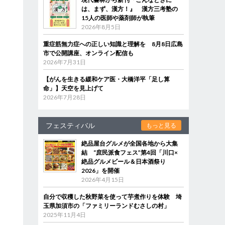
は、まず、漢方！』 漢方三考塾の
15人の医師や薬剤師が執筆
2026年8月5日
重症筋無力症への正しい知識と理解を 8月8日広島
市で公開講座、オンライン配信も
2026年7月31日
【がんを生きる緩和ケア医・大橋洋平「足し算
命」】天空を見上げて
2026年7月28日
フェスティバル
もっと見る
絶品屋台グルメが全国各地から大集
結 “庶民派食フェス”第4回「川口×
絶品グルメビール＆日本酒祭り
2026」を開催
2026年4月15日
自分で収穫した秋野菜を使って芋煮作りを体験 埼
玉県加須市の「ファミリーランドむさしの村」
2025年11月4日