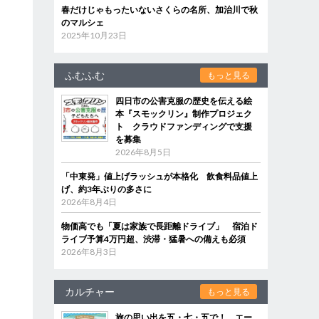
春だけじゃもったいないさくらの名所、加治川で秋
のマルシェ
2025年10月23日
ふむふむ
もっと見る
四日市の公害克服の歴史を伝える絵
本『スモックリン』制作プロジェク
ト クラウドファンディングで支援
を募集
2026年8月5日
「中東発」値上げラッシュが本格化 飲食料品値上
げ、約3年ぶりの多さに
2026年8月4日
物価高でも「夏は家族で長距離ドライブ」 宿泊ド
ライブ予算4万円超、渋滞・猛暑への備えも必須
2026年8月3日
カルチャー
もっと見る
旅の思い出を五・七・五で！ エー