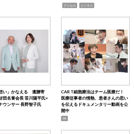
,
,
デジもの
ビジネス
想い」かなえる 遺贈寄
CAR T細胞療法はチーム医療だ！
財団名誉会長 笹川陽平氏×
医療従事者の情熱、患者さんの思い
ナウンサー 長野智子氏
を伝えるドキュメンタリー動画を公
開中
PR