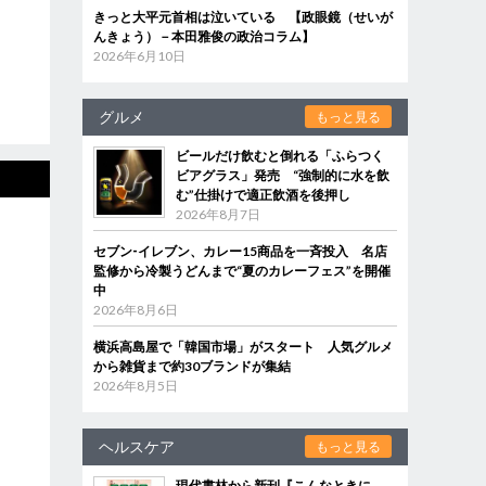
きっと大平元首相は泣いている 【政眼鏡（せいが
んきょう）－本田雅俊の政治コラム】
2026年6月10日
グルメ
もっと見る
ビールだけ飲むと倒れる「ふらつく
ビアグラス」発売 “強制的に水を飲
む”仕掛けで適正飲酒を後押し
2026年8月7日
セブン‐イレブン、カレー15商品を一斉投入 名店
監修から冷製うどんまで“夏のカレーフェス”を開催
中
2026年8月6日
横浜高島屋で「韓国市場」がスタート 人気グルメ
から雑貨まで約30ブランドが集結
2026年8月5日
ヘルスケア
もっと見る
現代書林から新刊『こんなときに