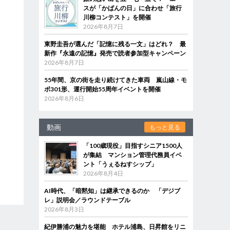
スが「かばんの日」に合わせ「旅行
川柳コンテスト」を開催
2026年8月7日
東野圭吾が選んだ「記憶に残る一文」はどれ？ 最
新作『永遠の記憶』発売で読者参加型キャンペーン
2026年8月7日
55年間、京の街を走り続けてきた車両 嵐山線・モ
ボ301形、運行開始55周年イベントを開催
2026年8月6日
動画
もっと見る
「100歳現役」目指すシニア1500人
が集結 マンション管理代務員イベ
ント「うぇるねすシップ」
2026年8月4日
AI時代、「暗黙知」は継承できるのか 「デジブ
レ」説明会／ラウンドテーブル
2026年8月3日
紀伊勝浦の魅力を堪能 ホテル浦島、日昇館をリニ