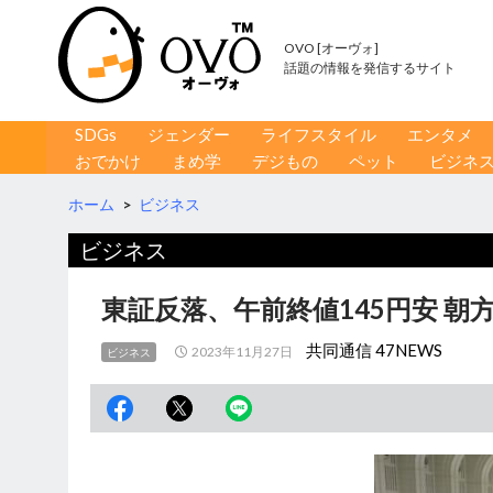
OVO [オーヴォ]
話題の情報を発信するサイト
コンテンツへ移動
検
SDGs
ジェンダー
ライフスタイル
エンタメ
索
おでかけ
まめ学
デジもの
ペット
ビジネ
ホーム
>
ビジネス
ビジネス
東証反落、午前終値145円安 朝
共同通信 47NEWS
2023年11月27日
ビジネス