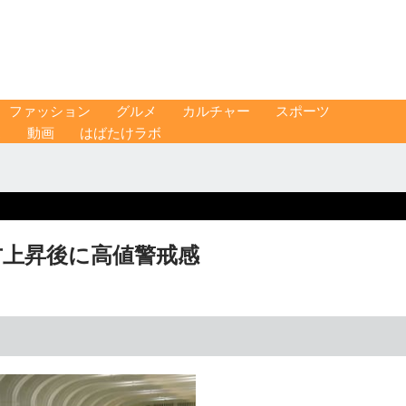
ファッション
グルメ
カルチャー
スポーツ
ス
動画
はばたけラボ
方上昇後に高値警戒感