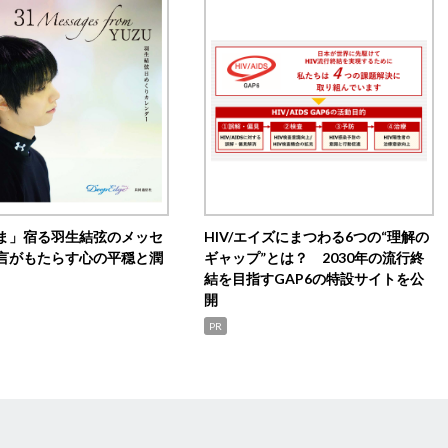
ま」宿る羽生結弦のメッセ
HIV/エイズにまつわる6つの“理解の
言がもたらす心の平穏と潤
ギャップ”とは？ 2030年の流行終
結を目指すGAP6の特設サイトを公
開
PR