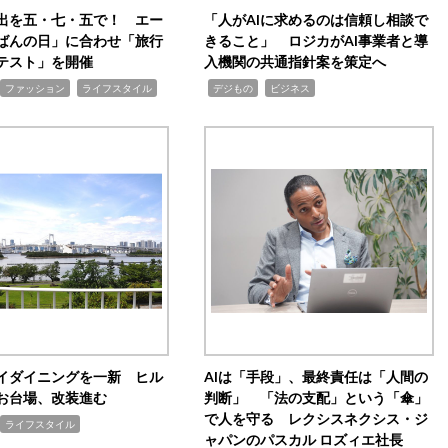
出を五・七・五で！ エー
「人がAIに求めるのは信頼し相談で
ばんの日」に合わせ「旅行
きること」 ロジカがAI事業者と導
テスト」を開催
入機関の共通指針案を策定へ
,
,
,
ファッション
ライフスタイル
デジもの
ビジネス
イダイニングを一新 ヒル
AIは「手段」、最終責任は「人間の
お台場、改装進む
判断」 「法の支配」という「傘」
で人を守る レクシスネクシス・ジ
ライフスタイル
ャパンのパスカル ロズィエ社長