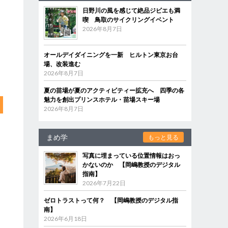
日野川の風を感じて絶品ジビエも満
喫 鳥取のサイクリングイベント
2026年8月7日
オールデイダイニングを一新 ヒルトン東京お台
場、改装進む
2026年8月7日
夏の苗場が夏のアクティビティー拡充へ 四季の各
魅力を創出プリンスホテル・苗場スキー場
2026年8月7日
まめ学
もっと見る
写真に埋まっている位置情報はおっ
かないのか 【岡嶋教授のデジタル
指南】
2026年7月22日
ゼロトラストって何？ 【岡嶋教授のデジタル指
南】
2026年6月18日