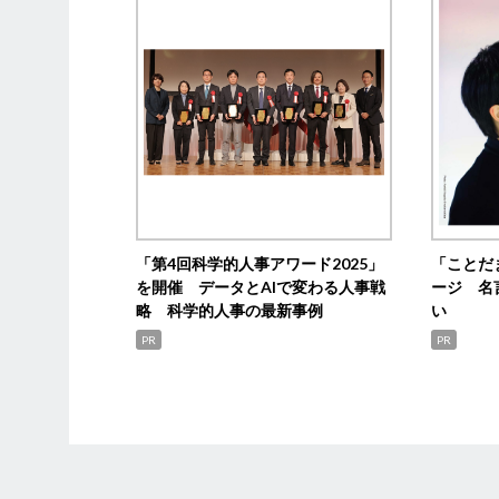
「第4回科学的人事アワード2025」
「ことだ
を開催 データとAIで変わる人事戦
ージ 名
略 科学的人事の最新事例
い
PR
PR