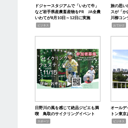
ドジャースタジアムで「いわて牛」
旅の思い
など岩手県産農畜産物をPR JA全農
スが「か
いわてが8月10日～12日に実施
川柳コン
,
,
,
ビジネス
おでかけ
日野川の風を感じて絶品ジビエも満
オールデ
喫 鳥取のサイクリングイベント
トン東京
,
,
,
スポーツ
ビジネス