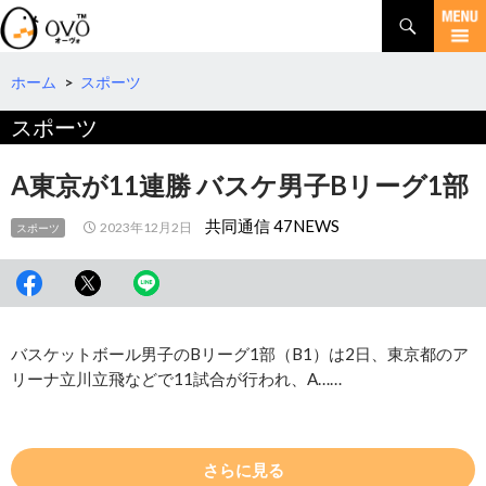
検
索
コ
ン
テ
ホーム
>
スポーツ
ン
スポーツ
ツ
へ
移
A東京が11連勝 バスケ男子Bリーグ1部
動
共同通信 47NEWS
2023年12月2日
スポーツ
バスケットボール男子のBリーグ1部（B1）は2日、東京都のア
リーナ立川立飛などで11試合が行われ、A……
さらに見る