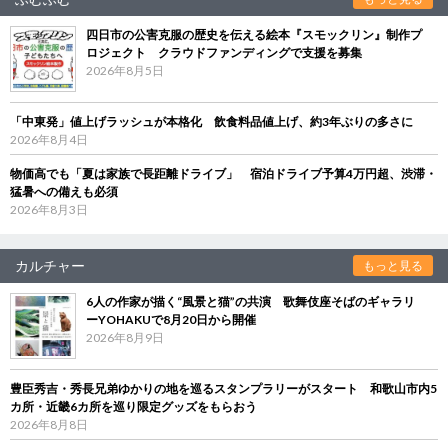
四日市の公害克服の歴史を伝える絵本『スモックリン』制作プ
ロジェクト クラウドファンディングで支援を募集
2026年8月5日
「中東発」値上げラッシュが本格化 飲食料品値上げ、約3年ぶりの多さに
2026年8月4日
物価高でも「夏は家族で長距離ドライブ」 宿泊ドライブ予算4万円超、渋滞・
猛暑への備えも必須
2026年8月3日
カルチャー
もっと見る
6人の作家が描く“風景と猫”の共演 歌舞伎座そばのギャラリ
ーYOHAKUで8月20日から開催
2026年8月9日
豊臣秀吉・秀長兄弟ゆかりの地を巡るスタンプラリーがスタート 和歌山市内5
カ所・近畿6カ所を巡り限定グッズをもらおう
2026年8月8日