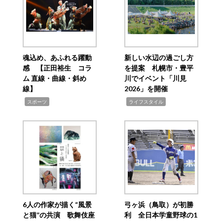
魂込め、あふれる躍動
新しい水辺の過ごし方
感 【正田裕生 コラ
を提案 札幌市・豊平
ム 直線・曲線・斜め
川でイベント「川見
線】
2026」を開催
,
,
スポーツ
ライフスタイル
6人の作家が描く“風景
弓ヶ浜（鳥取）が初勝
と猫”の共演 歌舞伎座
利 全日本学童野球の1