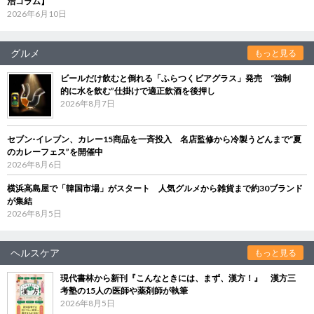
治コラム】
2026年6月10日
グルメ
もっと見る
ビールだけ飲むと倒れる「ふらつくビアグラス」発売 “強制
的に水を飲む”仕掛けで適正飲酒を後押し
2026年8月7日
セブン‐イレブン、カレー15商品を一斉投入 名店監修から冷製うどんまで“夏
のカレーフェス”を開催中
2026年8月6日
横浜高島屋で「韓国市場」がスタート 人気グルメから雑貨まで約30ブランド
が集結
2026年8月5日
ヘルスケア
もっと見る
現代書林から新刊『こんなときには、まず、漢方！』 漢方三
考塾の15人の医師や薬剤師が執筆
2026年8月5日