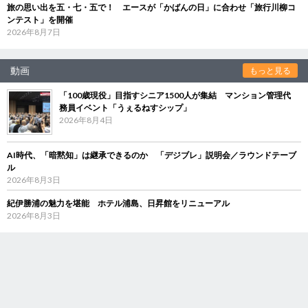
旅の思い出を五・七・五で！ エースが「かばんの日」に合わせ「旅行川柳コ
ンテスト」を開催
2026年8月7日
動画
もっと見る
「100歳現役」目指すシニア1500人が集結 マンション管理代
務員イベント「うぇるねすシップ」
2026年8月4日
AI時代、「暗黙知」は継承できるのか 「デジブレ」説明会／ラウンドテーブ
ル
2026年8月3日
紀伊勝浦の魅力を堪能 ホテル浦島、日昇館をリニューアル
2026年8月3日