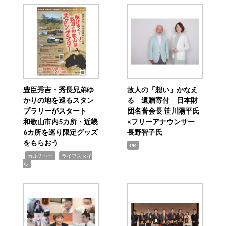
豊臣秀吉・秀長兄弟ゆ
故人の「想い」かなえ
かりの地を巡るスタン
る 遺贈寄付 日本財
プラリーがスタート
団名誉会長 笹川陽平氏
和歌山市内5カ所・近畿
×フリーアナウンサー
6カ所を巡り限定グッズ
長野智子氏
をもらおう
PR
,
,
カルチャー
ライフスタイ
ル