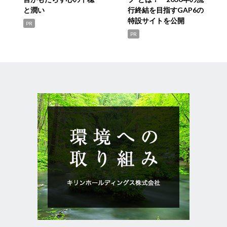
と潤い
行終結を目指すGAP6の
特設サイトを公開
PR
PR