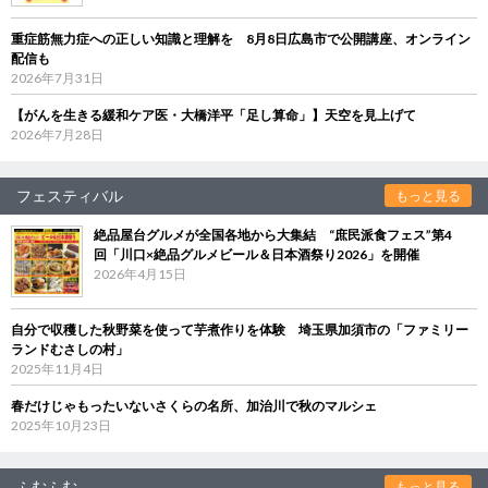
重症筋無力症への正しい知識と理解を 8月8日広島市で公開講座、オンライン
配信も
2026年7月31日
【がんを生きる緩和ケア医・大橋洋平「足し算命」】天空を見上げて
2026年7月28日
フェスティバル
もっと見る
絶品屋台グルメが全国各地から大集結 “庶民派食フェス”第4
回「川口×絶品グルメビール＆日本酒祭り2026」を開催
2026年4月15日
自分で収穫した秋野菜を使って芋煮作りを体験 埼玉県加須市の「ファミリー
ランドむさしの村」
2025年11月4日
春だけじゃもったいないさくらの名所、加治川で秋のマルシェ
2025年10月23日
ふむふむ
もっと見る