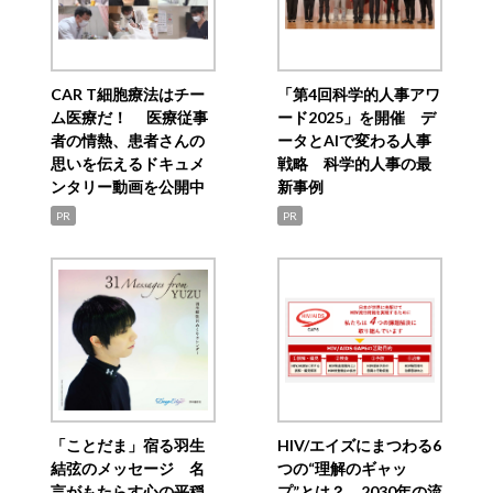
CAR T細胞療法はチー
「第4回科学的人事アワ
ム医療だ！ 医療従事
ード2025」を開催 デ
者の情熱、患者さんの
ータとAIで変わる人事
思いを伝えるドキュメ
戦略 科学的人事の最
ンタリー動画を公開中
新事例
PR
PR
「ことだま」宿る羽生
HIV/エイズにまつわる6
結弦のメッセージ 名
つの“理解のギャッ
言がもたらす心の平穏
プ”とは？ 2030年の流