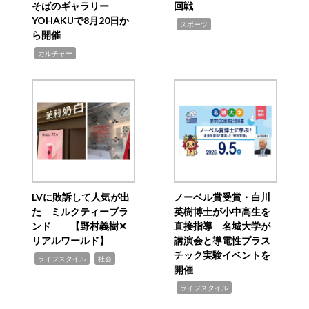
そばのギャラリー
回戦
YOHAKUで8月20日か
,
スポーツ
ら開催
,
カルチャー
LVに敗訴して人気が出
ノーベル賞受賞・白川
た ミルクティーブラ
英樹博士が小中高生を
ンド 【野村義樹✕
直接指導 名城大学が
リアルワールド】
講演会と導電性プラス
チック実験イベントを
,
,
ライフスタイル
社会
開催
,
ライフスタイル