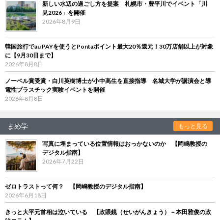
新しい水辺の過ごし方を提案 札幌市・豊平川でイベント「川
見2026」を開催
2026年8月9日
韓国旅行でau PAYを使うとPontaポイント最大20％還元！30万店舗以上が対象
に【9月30日まで】
2026年8月8日
ノーベル賞受賞・白川英樹博士が小中高生を直接指導 名城大学が講演会と導
電性プラスチック実験イベントを開催
2026年8月8日
まめ学
もっと見る
写真に埋まっている位置情報はおっかないのか 【岡嶋教授の
デジタル指南】
2026年7月22日
ゼロトラストって何？ 【岡嶋教授のデジタル指南】
2026年6月18日
きっと大平元首相は泣いている 【政眼鏡（せいがんきょう）－本田雅俊の政