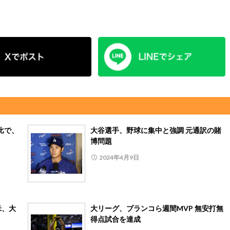
比で、
大谷選手、野球に集中と強調 元通訳の賭
博問題
2024年4月9日
米、大
大リーグ、ブランコら週間MVP 無安打無
得点試合を達成