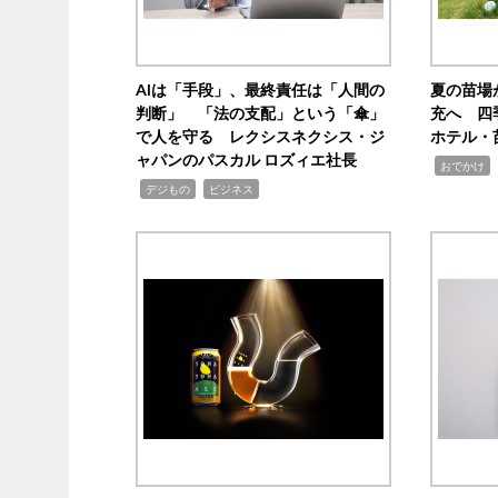
AIは「手段」、最終責任は「人間の
夏の苗場
判断」 「法の支配」という「傘」
充へ 四
で人を守る レクシスネクシス・ジ
ホテル・
ャパンのパスカル ロズィエ社長
,
,
おでかけ
,
,
デジもの
ビジネス