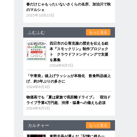
春だけじゃもったいないさくらの名所、加治川で秋
のマルシェ
2025年10月23日
ふむふむ
もっと見る
四日市の公害克服の歴史を伝える絵
本『スモックリン』制作プロジェク
ト クラウドファンディングで支援
を募集
2026年8月5日
「中東発」値上げラッシュが本格化 飲食料品値上
げ、約3年ぶりの多さに
2026年8月4日
物価高でも「夏は家族で長距離ドライブ」 宿泊ド
ライブ予算4万円超、渋滞・猛暑への備えも必須
2026年8月3日
カルチャー
もっと見る
東野圭吾が選んだ「記憶に残る一