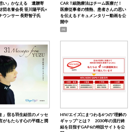
想い」かなえる 遺贈寄
CAR T細胞療法はチーム医療だ！
財団名誉会長 笹川陽平氏×
医療従事者の情熱、患者さんの思い
ナウンサー 長野智子氏
を伝えるドキュメンタリー動画を公
開中
PR
ま」宿る羽生結弦のメッセ
HIV/エイズにまつわる6つの“理解の
言がもたらす心の平穏と潤
ギャップ”とは？ 2030年の流行終
結を目指すGAP6の特設サイトを公