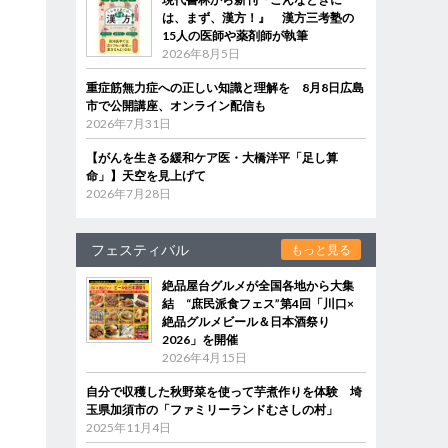
は、まず、漢方！』 漢方三考塾の
15人の医師や薬剤師が執筆
2026年8月5日
重症筋無力症への正しい知識と理解を 8月8日広島
市で公開講座、オンライン配信も
2026年7月31日
【がんを生きる緩和ケア医・大橋洋平「足し算
命」】天空を見上げて
2026年7月28日
フェスティバル
もっと見る
絶品屋台グルメが全国各地から大集
結 “庶民派食フェス”第4回「川口×
絶品グルメビール＆日本酒祭り
2026」を開催
2026年4月15日
自分で収穫した秋野菜を使って芋煮作りを体験 埼
玉県加須市の「ファミリーランドむさしの村」
2025年11月4日