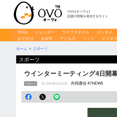
OVO [オーヴォ]
話題の情報を発信するサイト
コンテンツへ移動
検
SDGs
ジェンダー
ライフスタイル
エンタメ
索
おでかけ
まめ学
デジもの
ペット
ビジネ
ホーム
>
スポーツ
スポーツ
ウインターミーティング4日開幕
共同通信 47NEWS
2023年12月3日
スポーツ