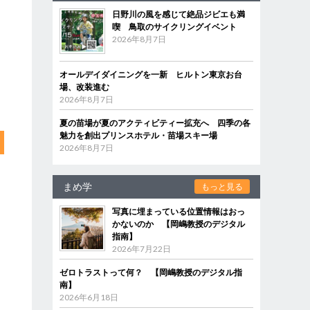
日野川の風を感じて絶品ジビエも満
喫 鳥取のサイクリングイベント
2026年8月7日
オールデイダイニングを一新 ヒルトン東京お台
場、改装進む
2026年8月7日
夏の苗場が夏のアクティビティー拡充へ 四季の各
魅力を創出プリンスホテル・苗場スキー場
2026年8月7日
まめ学
もっと見る
写真に埋まっている位置情報はおっ
かないのか 【岡嶋教授のデジタル
指南】
2026年7月22日
ゼロトラストって何？ 【岡嶋教授のデジタル指
南】
2026年6月18日