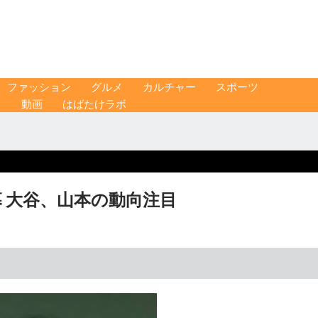
ファッション
グルメ
カルチャー
スポーツ
ス
動画
はばたけラボ
 大谷、山本の動向注目