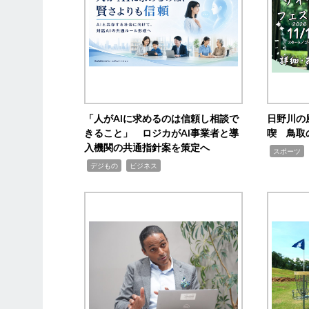
「人がAIに求めるのは信頼し相談で
日野川の
きること」 ロジカがAI事業者と導
喫 鳥取
入機関の共通指針案を策定へ
,
スポーツ
,
,
デジもの
ビジネス