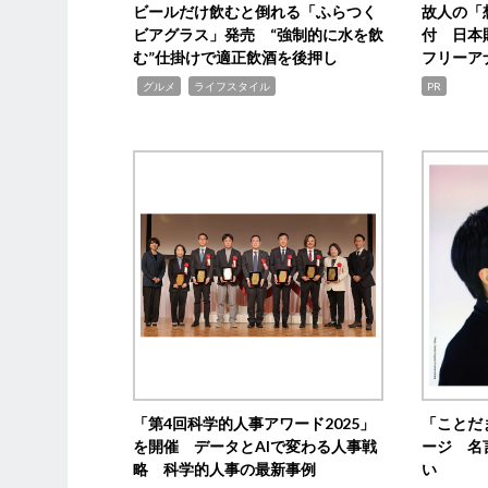
ビールだけ飲むと倒れる「ふらつく
故人の「
ビアグラス」発売 “強制的に水を飲
付 日本
む”仕掛けで適正飲酒を後押し
フリーア
,
,
グルメ
ライフスタイル
PR
「第4回科学的人事アワード2025」
「ことだ
を開催 データとAIで変わる人事戦
ージ 名
略 科学的人事の最新事例
い