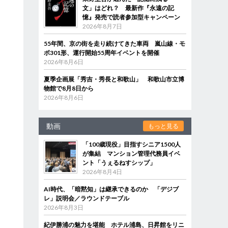
文」はどれ？ 最新作『永遠の記
憶』発売で読者参加型キャンペーン
2026年8月7日
55年間、京の街を走り続けてきた車両 嵐山線・モ
ボ301形、運行開始55周年イベントを開催
2026年8月6日
夏季企画展「秀吉・秀長と和歌山」 和歌山市立博
物館で8月8日から
2026年8月6日
動画
もっと見る
「100歳現役」目指すシニア1500人
が集結 マンション管理代務員イベ
ント「うぇるねすシップ」
2026年8月4日
AI時代、「暗黙知」は継承できるのか 「デジブ
レ」説明会／ラウンドテーブル
2026年8月3日
紀伊勝浦の魅力を堪能 ホテル浦島、日昇館をリニ