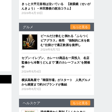
きっと大平元首相は泣いている 【政眼鏡（せいが
んきょう）－本田雅俊の政治コラム】
2026年6月10日
グルメ
もっと見る
ビールだけ飲むと倒れる「ふらつく
ビアグラス」発売 “強制的に水を飲
む”仕掛けで適正飲酒を後押し
2026年8月7日
セブン‐イレブン、カレー15商品を一斉投入 名店
監修から冷製うどんまで“夏のカレーフェス”を開催
中
2026年8月6日
横浜高島屋で「韓国市場」がスタート 人気グルメ
から雑貨まで約30ブランドが集結
2026年8月5日
ヘルスケア
もっと見る
現代書林から新刊『こんなときに