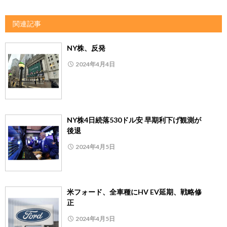
関連記事
NY株、反発
2024年4月4日
NY株4日続落530ドル安 早期利下げ観測が
後退
2024年4月5日
米フォード、全車種にHV EV延期、戦略修
正
2024年4月5日