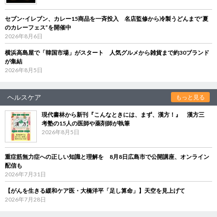
セブン‐イレブン、カレー15商品を一斉投入 名店監修から冷製うどんまで“夏
のカレーフェス”を開催中
2026年8月6日
横浜高島屋で「韓国市場」がスタート 人気グルメから雑貨まで約30ブランド
が集結
2026年8月5日
ヘルスケア
もっと見る
現代書林から新刊『こんなときには、まず、漢方！』 漢方三
考塾の15人の医師や薬剤師が執筆
2026年8月5日
重症筋無力症への正しい知識と理解を 8月8日広島市で公開講座、オンライン
配信も
2026年7月31日
【がんを生きる緩和ケア医・大橋洋平「足し算命」】天空を見上げて
2026年7月28日