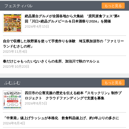
フェスティバル
もっと見る
絶品屋台グルメが全国各地から大集結 “庶民派食フェス”第4
回「川口×絶品グルメビール＆日本酒祭り2026」を開催
2026年4月15日
自分で収穫した秋野菜を使って芋煮作りを体験 埼玉県加須市の「ファミリー
ランドむさしの村」
2025年11月4日
春だけじゃもったいないさくらの名所、加治川で秋のマルシェ
2025年10月23日
ふむふむ
もっと見る
四日市の公害克服の歴史を伝える絵本『スモックリン』制作プ
ロジェクト クラウドファンディングで支援を募集
2026年8月5日
「中東発」値上げラッシュが本格化 飲食料品値上げ、約3年ぶりの多さに
2026年8月4日