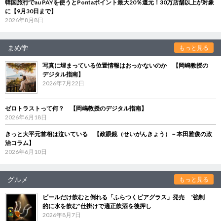
韓国旅行でau PAYを使うとPontaポイント最大20％還元！30万店舗以上が対象
に【9月30日まで】
2026年8月8日
まめ学
もっと見る
写真に埋まっている位置情報はおっかないのか 【岡嶋教授の
デジタル指南】
2026年7月22日
ゼロトラストって何？ 【岡嶋教授のデジタル指南】
2026年6月18日
きっと大平元首相は泣いている 【政眼鏡（せいがんきょう）－本田雅俊の政
治コラム】
2026年6月10日
グルメ
もっと見る
ビールだけ飲むと倒れる「ふらつくビアグラス」発売 “強制
的に水を飲む”仕掛けで適正飲酒を後押し
2026年8月7日