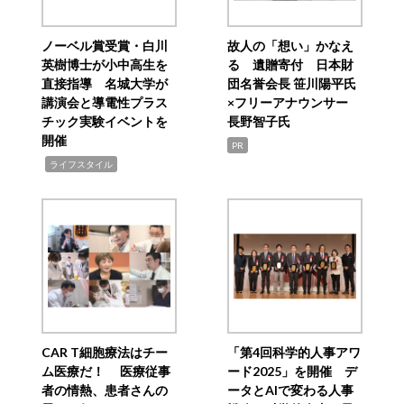
ノーベル賞受賞・白川
故人の「想い」かなえ
英樹博士が小中高生を
る 遺贈寄付 日本財
直接指導 名城大学が
団名誉会長 笹川陽平氏
講演会と導電性プラス
×フリーアナウンサー
チック実験イベントを
長野智子氏
開催
PR
,
ライフスタイル
CAR T細胞療法はチー
「第4回科学的人事アワ
ム医療だ！ 医療従事
ード2025」を開催 デ
者の情熱、患者さんの
ータとAIで変わる人事