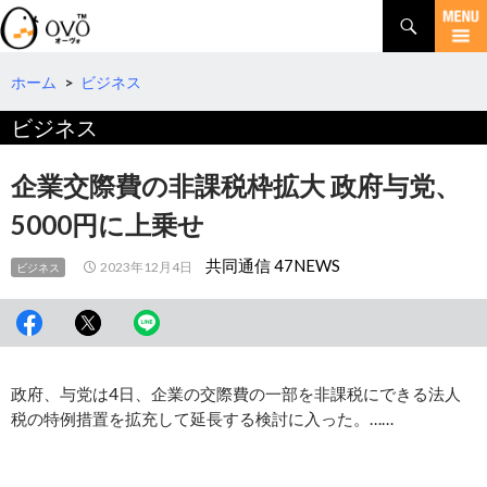
検
索
コ
ン
テ
ホーム
>
ビジネス
ン
ビジネス
ツ
へ
移
企業交際費の非課税枠拡大 政府与党、
動
5000円に上乗せ
共同通信 47NEWS
2023年12月4日
ビジネス
政府、与党は4日、企業の交際費の一部を非課税にできる法人
税の特例措置を拡充して延長する検討に入った。……