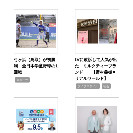
弓ヶ浜（鳥取）が初勝
LVに敗訴して人気が出
利 全日本学童野球の1
た ミルクティーブラ
回戦
ンド 【野村義樹✕
リアルワールド】
,
スポーツ
,
,
ライフスタイル
社会