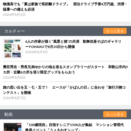
物価高でも「夏は家族で長距離ドライブ」 宿泊ドライブ予算4万円超、渋滞・
猛暑への備えも必須
2026年8月3日
カルチャー
もっと見る
6人の作家が描く“風景と猫”の共演 歌舞伎座そばのギャラリ
ーYOHAKUで8月20日から開催
2026年8月9日
豊臣秀吉・秀長兄弟ゆかりの地を巡るスタンプラリーがスタート 和歌山市内5
カ所・近畿6カ所を巡り限定グッズをもらおう
2026年8月8日
旅の思い出を五・七・五で！ エースが「かばんの日」に合わせ「旅行川柳コ
ンテスト」を開催
2026年8月7日
動画
もっと見る
「100歳現役」目指すシニア1500人が集結 マンション管理代
務員イベント「うぇるねすシップ」