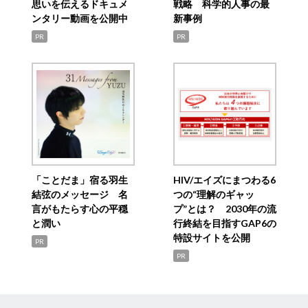
思いを伝えるドキュメ
戦略 科学的人事の最
ンタリー動画を公開中
新事例
PR
PR
「ことだま」宿る羽生
HIV/エイズにまつわる6
結弦のメッセージ 名
つの“理解のギャッ
言がもたらす心の平穏
プ”とは？ 2030年の流
と潤い
行終結を目指すGAP6の
特設サイトを公開
PR
PR