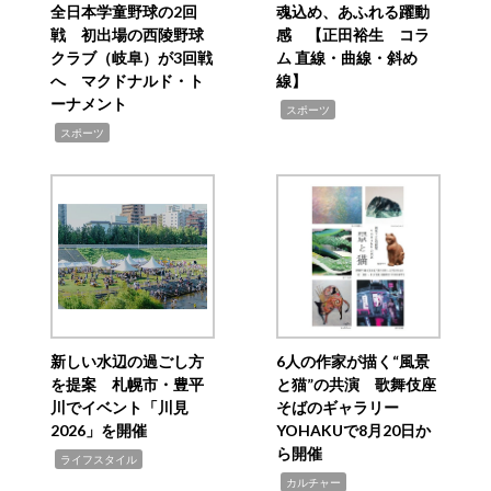
全日本学童野球の2回
魂込め、あふれる躍動
戦 初出場の西陵野球
感 【正田裕生 コラ
クラブ（岐阜）が3回戦
ム 直線・曲線・斜め
へ マクドナルド・ト
線】
ーナメント
,
スポーツ
,
スポーツ
新しい水辺の過ごし方
6人の作家が描く“風景
を提案 札幌市・豊平
と猫”の共演 歌舞伎座
川でイベント「川見
そばのギャラリー
2026」を開催
YOHAKUで8月20日か
ら開催
,
ライフスタイル
,
カルチャー