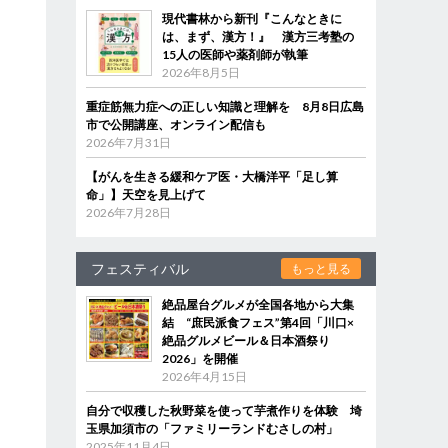
現代書林から新刊『こんなときに
は、まず、漢方！』 漢方三考塾の
15人の医師や薬剤師が執筆
2026年8月5日
重症筋無力症への正しい知識と理解を 8月8日広島
市で公開講座、オンライン配信も
2026年7月31日
【がんを生きる緩和ケア医・大橋洋平「足し算
命」】天空を見上げて
2026年7月28日
フェスティバル
もっと見る
絶品屋台グルメが全国各地から大集
結 “庶民派食フェス”第4回「川口×
絶品グルメビール＆日本酒祭り
2026」を開催
2026年4月15日
自分で収穫した秋野菜を使って芋煮作りを体験 埼
玉県加須市の「ファミリーランドむさしの村」
2025年11月4日