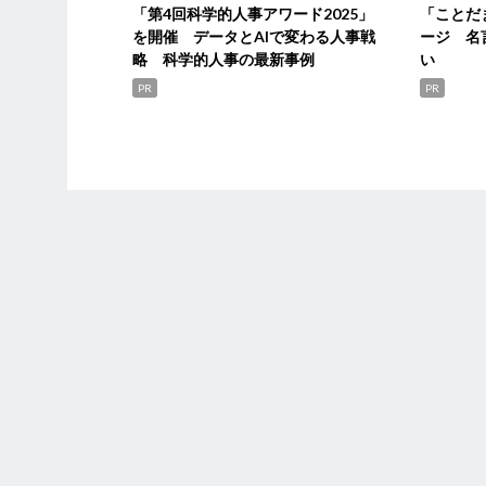
「第4回科学的人事アワード2025」
「ことだ
を開催 データとAIで変わる人事戦
ージ 名
略 科学的人事の最新事例
い
PR
PR