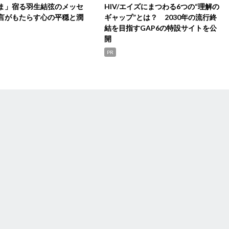
ま」宿る羽生結弦のメッセ
HIV/エイズにまつわる6つの“理解の
言がもたらす心の平穏と潤
ギャップ”とは？ 2030年の流行終
結を目指すGAP6の特設サイトを公
開
PR