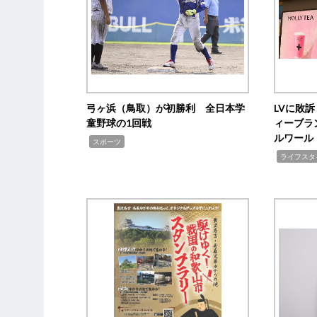
弓ヶ浜（鳥取）が初勝利 全日本学
LVに敗
童野球の1回戦
ィーブラ
ルワール
,
スポーツ
,
ライフスタ