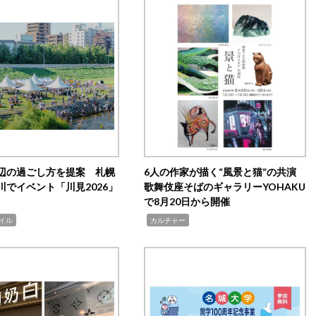
辺の過ごし方を提案 札幌
6人の作家が描く“風景と猫”の共演
川でイベント「川見2026」
歌舞伎座そばのギャラリーYOHAKU
で8月20日から開催
,
イル
カルチャー