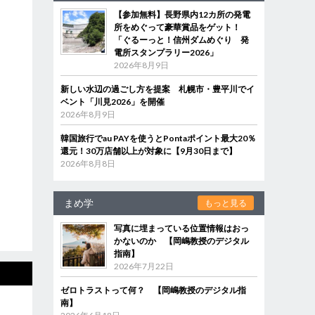
【参加無料】長野県内12カ所の発電
所をめぐって豪華賞品をゲット！
「ぐるーっと！信州ダムめぐり 発
電所スタンプラリー2026」
2026年8月9日
新しい水辺の過ごし方を提案 札幌市・豊平川でイ
ベント「川見2026」を開催
2026年8月9日
韓国旅行でau PAYを使うとPontaポイント最大20％
還元！30万店舗以上が対象に【9月30日まで】
2026年8月8日
まめ学
もっと見る
写真に埋まっている位置情報はおっ
かないのか 【岡嶋教授のデジタル
指南】
2026年7月22日
ゼロトラストって何？ 【岡嶋教授のデジタル指
南】