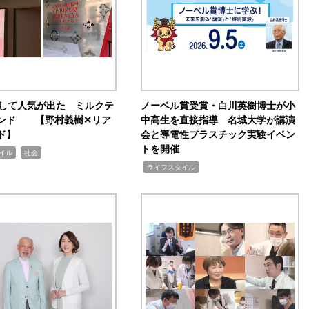
訴して人気が出た ミルクテ
ノーベル賞受賞・白川英樹博士が小
ンド 【野村義樹✕リア
中高生を直接指導 名城大学が講演
ド】
会と導電性プラスチック実験イベン
トを開催
,
イル
社会
,
ライフスタイル