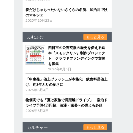
春だけじゃもったいないさくらの名所、加治川で秋
のマルシェ
2025年10月23日
ふむふむ
もっと見る
四日市の公害克服の歴史を伝える絵
本『スモックリン』制作プロジェク
ト クラウドファンディングで支援
を募集
2026年8月5日
「中東発」値上げラッシュが本格化 飲食料品値上
げ、約3年ぶりの多さに
2026年8月4日
物価高でも「夏は家族で長距離ドライブ」 宿泊ド
ライブ予算4万円超、渋滞・猛暑への備えも必須
2026年8月3日
カルチャー
もっと見る