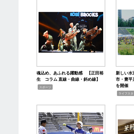
魂込め、あふれる躍動感 【正田裕
新しい水
生 コラム 直線・曲線・斜め線】
市・豊平
を開催
,
スポーツ
,
ライフスタ