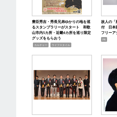
豊臣秀吉・秀長兄弟ゆかりの地を巡
故人の「
るスタンプラリーがスタート 和歌
付 日本
山市内5カ所・近畿6カ所を巡り限定
フリーア
グッズをもらおう
PR
,
,
カルチャー
ライフスタイル