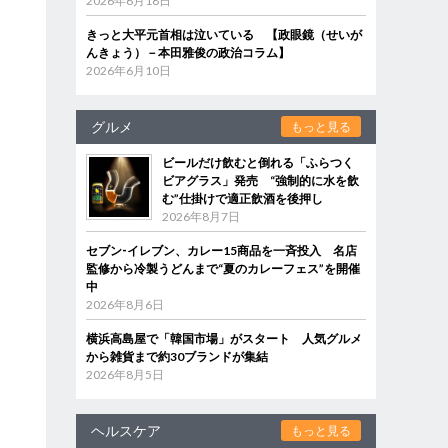
2026年6月18日
きっと大平元首相は泣いている 【政眼鏡（せいが
んきょう）－本田雅俊の政治コラム】
2026年6月10日
グルメ
もっと見る
ビールだけ飲むと倒れる「ふらつく
ビアグラス」発売 “強制的に水を飲
む”仕掛けで適正飲酒を後押し
2026年8月7日
セブン‐イレブン、カレー15商品を一斉投入 名店
監修から冷製うどんまで“夏のカレーフェス”を開催
中
2026年8月6日
横浜高島屋で「韓国市場」がスタート 人気グルメ
から雑貨まで約30ブランドが集結
2026年8月5日
ヘルスケア
もっと見る