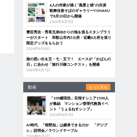
6人の作家が描く“風景と猫”の共演
歌舞伎座そばのギャラリーYOHAKU
で8月20日から開催
2026年8月9日
豊臣秀吉・秀長兄弟ゆかりの地を巡るスタンプラリ
ーがスタート 和歌山市内5カ所・近畿6カ所を巡り
限定グッズをもらおう
2026年8月8日
旅の思い出を五・七・五で！ エースが「かばんの
日」に合わせ「旅行川柳コンテスト」を開催
2026年8月7日
動画
もっと見る
「100歳現役」目指すシニア1500人
が集結 マンション管理代務員イベ
ント「うぇるねすシップ」
2026年8月4日
AI時代、「暗黙知」は継承できるのか 「デジブ
レ」説明会／ラウンドテーブル
2026年8月3日