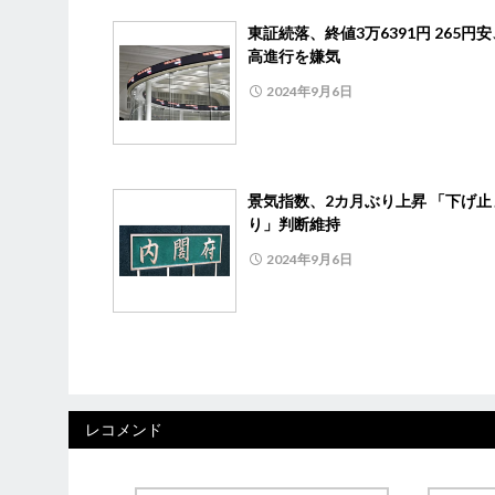
東証続落、終値3万6391円 265円
高進行を嫌気
2024年9月6日
景気指数、2カ月ぶり上昇 「下げ止
り」判断維持
2024年9月6日
レコメンド