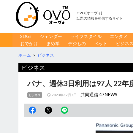
OVO [オーヴォ]
話題の情報を発信するサイト
コンテンツへ移動
検
SDGs
ジェンダー
ライフスタイル
エンタメ
索
おでかけ
まめ学
デジもの
ペット
ビジネ
ホーム
>
ビジネス
ビジネス
パナ、週休3日利用は97人 22
共同通信 47NEWS
2023年12月7日
ビジネス