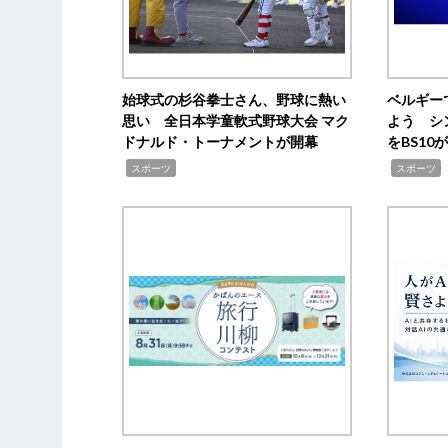
始球式の杉谷拳士さん、野球に熱い
ベルギー
思い 全日本学童軟式野球大会 マク
よう シ
ドナルド・トーナメントが開幕
をBS1
,
,
スポーツ
スポーツ