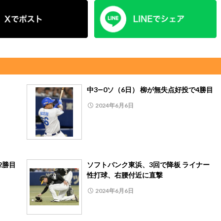
中3―0ソ（6日） 柳が無失点好投で4勝目
2024年6月6日
2勝目
ソフトバンク東浜、3回で降板 ライナー
性打球、右腰付近に直撃
2024年6月6日