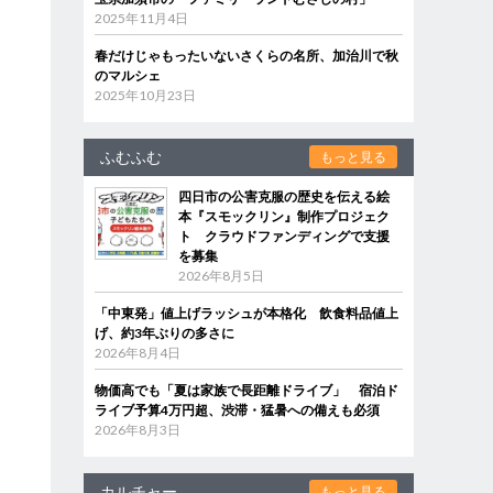
2025年11月4日
春だけじゃもったいないさくらの名所、加治川で秋
のマルシェ
2025年10月23日
ふむふむ
もっと見る
四日市の公害克服の歴史を伝える絵
本『スモックリン』制作プロジェク
ト クラウドファンディングで支援
を募集
2026年8月5日
「中東発」値上げラッシュが本格化 飲食料品値上
げ、約3年ぶりの多さに
2026年8月4日
物価高でも「夏は家族で長距離ドライブ」 宿泊ド
ライブ予算4万円超、渋滞・猛暑への備えも必須
2026年8月3日
カルチャー
もっと見る