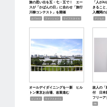
旅の思い出を五・七・五で！ エー
「人がA
スが「かばんの日」に合わせ「旅行
きること
川柳コンテスト」を開催
入機関の
,
,
,
,
,
おでかけ
ファッション
ライフスタイル
デジもの
オールデイダイニングを一新 ヒル
故人の「
トン東京お台場、改装進む
付 日本
フリーア
,
,
ビジネス
ライフスタイル
PR