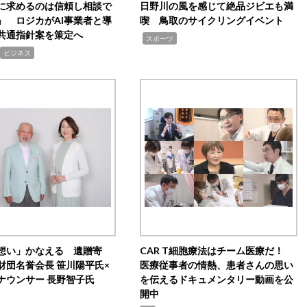
Iに求めるのは信頼し相談で
日野川の風を感じて絶品ジビエも満
」 ロジカがAI事業者と導
喫 鳥取のサイクリングイベント
共通指針案を策定へ
,
スポーツ
ビジネス
想い」かなえる 遺贈寄
CAR T細胞療法はチーム医療だ！
財団名誉会長 笹川陽平氏×
医療従事者の情熱、患者さんの思い
ナウンサー 長野智子氏
を伝えるドキュメンタリー動画を公
開中