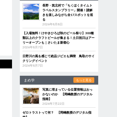
長野・筑北村で「ちくほくタイムト
ラベルスタンプラリー」開催！謎解
きを楽しみながら全17スポットを巡
る
2026年8月8日
【入場無料！けやきひろば秋のビール祭り】300種
類以上のクラフトビールが集まる！土日祝日はアー
リーオープンも｜さいたま新都心
2026年8月7日
日野川の風を感じて絶品ジビエも満喫 鳥取のサイ
クリングイベント
2026年8月7日
まめ学
もっと見る
写真に埋まっている位置情報はおっ
かないのか 【岡嶋教授のデジタル
指南】
2026年7月22日
ゼロトラストって何？ 【岡嶋教授のデジタル指