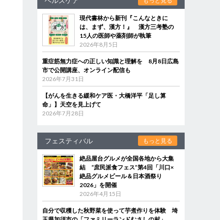
ヘルスケア
もっと見る
現代書林から新刊『こんなときに
は、まず、漢方！』 漢方三考塾の
15人の医師や薬剤師が執筆
2026年8月5日
重症筋無力症への正しい知識と理解を 8月8日広島
市で公開講座、オンライン配信も
2026年7月31日
【がんを生きる緩和ケア医・大橋洋平「足し算
命」】天空を見上げて
2026年7月28日
フェスティバル
もっと見る
絶品屋台グルメが全国各地から大集
結 “庶民派食フェス”第4回「川口×
絶品グルメビール＆日本酒祭り
2026」を開催
2026年4月15日
自分で収穫した秋野菜を使って芋煮作りを体験 埼
玉県加須市の「ファミリーランドむさしの村」