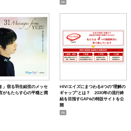
PR
ま」宿る羽生結弦のメッセ
HIV/エイズにまつわる6つの“理解の
言がもたらす心の平穏と潤
ギャップ”とは？ 2030年の流行終
結を目指すGAP6の特設サイトを公
開
PR