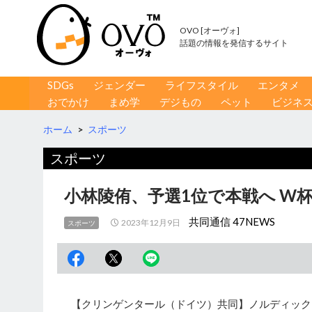
OVO [オーヴォ]
話題の情報を発信するサイト
コンテンツへ移動
検
SDGs
ジェンダー
ライフスタイル
エンタメ
索
おでかけ
まめ学
デジもの
ペット
ビジネ
ホーム
>
スポーツ
スポーツ
小林陵侑、予選1位で本戦へ W
共同通信 47NEWS
2023年12月9日
スポーツ
【クリンゲンタール（ドイツ）共同】ノルディック