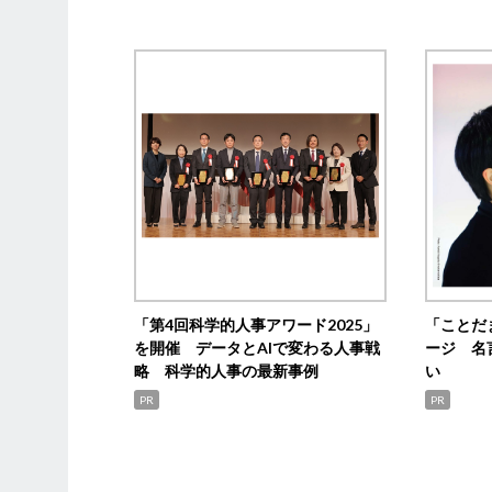
「第4回科学的人事アワード2025」
「ことだ
を開催 データとAIで変わる人事戦
ージ 名
略 科学的人事の最新事例
い
PR
PR