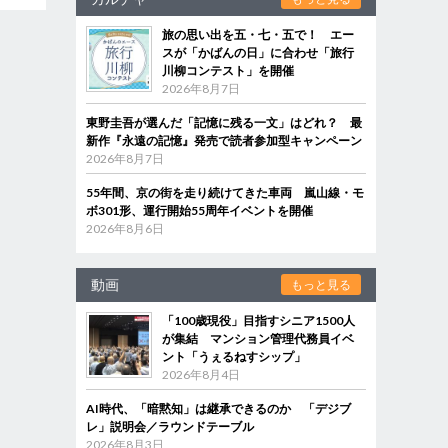
旅の思い出を五・七・五で！ エー
スが「かばんの日」に合わせ「旅行
川柳コンテスト」を開催
2026年8月7日
東野圭吾が選んだ「記憶に残る一文」はどれ？ 最
新作『永遠の記憶』発売で読者参加型キャンペーン
2026年8月7日
55年間、京の街を走り続けてきた車両 嵐山線・モ
ボ301形、運行開始55周年イベントを開催
2026年8月6日
動画
もっと見る
「100歳現役」目指すシニア1500人
が集結 マンション管理代務員イベ
ント「うぇるねすシップ」
2026年8月4日
AI時代、「暗黙知」は継承できるのか 「デジブ
レ」説明会／ラウンドテーブル
2026年8月3日