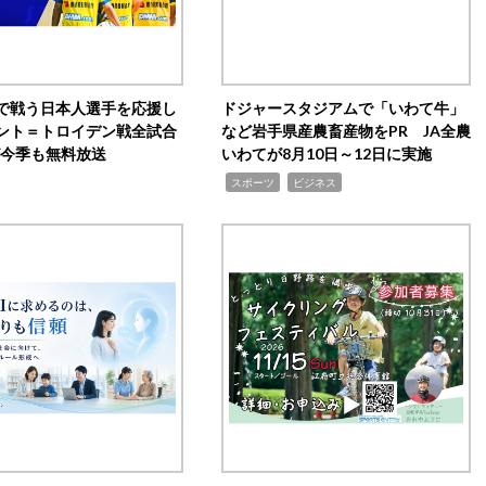
で戦う日本人選手を応援し
ドジャースタジアムで「いわて牛」
ント＝トロイデン戦全試合
など岩手県産農畜産物をPR JA全農
0が今季も無料放送
いわてが8月10日～12日に実施
,
,
スポーツ
ビジネス