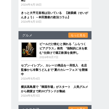
南】
2026年6月18日
きっと大平元首相は泣いている 【政眼鏡（せいが
んきょう）－本田雅俊の政治コラム】
2026年6月10日
グルメ
もっと見る
ビールだけ飲むと倒れる「ふらつく
ビアグラス」発売 “強制的に水を飲
む”仕掛けで適正飲酒を後押し
2026年8月7日
セブン‐イレブン、カレー15商品を一斉投入 名店
監修から冷製うどんまで“夏のカレーフェス”を開催
中
2026年8月6日
横浜高島屋で「韓国市場」がスタート 人気グルメ
から雑貨まで約30ブランドが集結
2026年8月5日