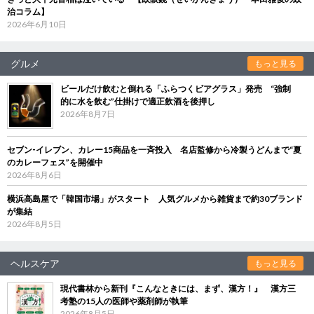
治コラム】
2026年6月10日
グルメ
もっと見る
ビールだけ飲むと倒れる「ふらつくビアグラス」発売 “強制
的に水を飲む”仕掛けで適正飲酒を後押し
2026年8月7日
セブン‐イレブン、カレー15商品を一斉投入 名店監修から冷製うどんまで“夏
のカレーフェス”を開催中
2026年8月6日
横浜高島屋で「韓国市場」がスタート 人気グルメから雑貨まで約30ブランド
が集結
2026年8月5日
ヘルスケア
もっと見る
現代書林から新刊『こんなときには、まず、漢方！』 漢方三
考塾の15人の医師や薬剤師が執筆
2026年8月5日