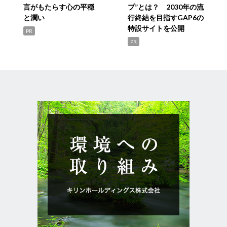
言がもたらす心の平穏
プ”とは？ 2030年の流
と潤い
行終結を目指すGAP6の
特設サイトを公開
PR
PR