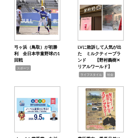
弓ヶ浜（鳥取）が初勝
LVに敗訴して人気が出
利 全日本学童野球の1
た ミルクティーブラ
回戦
ンド 【野村義樹✕
リアルワールド】
,
スポーツ
,
,
ライフスタイル
社会