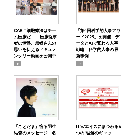
CAR T細胞療法はチー
「第4回科学的人事アワ
ム医療だ！ 医療従事
ード2025」を開催 デ
者の情熱、患者さんの
ータとAIで変わる人事
思いを伝えるドキュメ
戦略 科学的人事の最
ンタリー動画を公開中
新事例
PR
PR
「ことだま」宿る羽生
HIV/エイズにまつわる6
結弦のメッセージ 名
つの“理解のギャッ