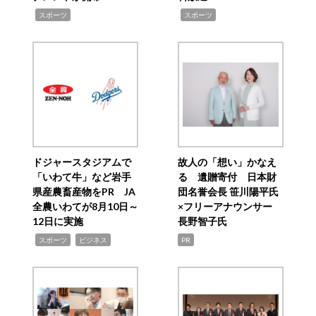
,
,
スポーツ
スポーツ
ドジャースタジアムで
故人の「想い」かなえ
「いわて牛」など岩手
る 遺贈寄付 日本財
県産農畜産物をPR JA
団名誉会長 笹川陽平氏
全農いわてが8月10日～
×フリーアナウンサー
12日に実施
長野智子氏
,
,
スポーツ
ビジネス
PR