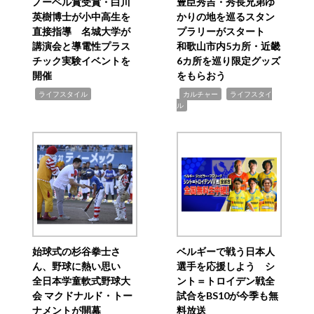
ノーベル賞受賞・白川
豊臣秀吉・秀長兄弟ゆ
英樹博士が小中高生を
かりの地を巡るスタン
直接指導 名城大学が
プラリーがスタート
講演会と導電性プラス
和歌山市内5カ所・近畿
チック実験イベントを
6カ所を巡り限定グッズ
開催
をもらおう
,
,
,
ライフスタイル
カルチャー
ライフスタイ
ル
始球式の杉谷拳士さ
ベルギーで戦う日本人
ん、野球に熱い思い
選手を応援しよう シ
全日本学童軟式野球大
ント＝トロイデン戦全
会 マクドナルド・トー
試合をBS10が今季も無
ナメントが開幕
料放送