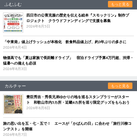
ふむふむ
もっと見る
四日市の公害克服の歴史を伝える絵本『スモックリン』制作プ
ロジェクト クラウドファンディングで支援を募集
2026年8月5日
「中東発」値上げラッシュが本格化 飲食料品値上げ、約3年ぶりの多さに
2026年8月4日
物価高でも「夏は家族で長距離ドライブ」 宿泊ドライブ予算4万円超、渋滞・
猛暑への備えも必須
2026年8月3日
カルチャー
もっと見る
豊臣秀吉・秀長兄弟ゆかりの地を巡るスタンプラリーがスター
ト 和歌山市内5カ所・近畿6カ所を巡り限定グッズをもらおう
2026年8月8日
旅の思い出を五・七・五で！ エースが「かばんの日」に合わせ「旅行川柳コ
ンテスト」を開催
2026年8月7日