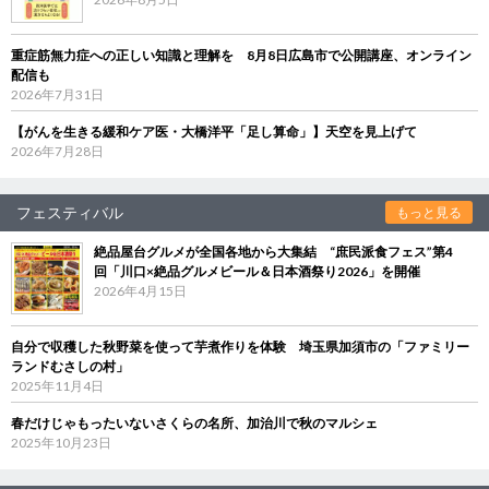
重症筋無力症への正しい知識と理解を 8月8日広島市で公開講座、オンライン
配信も
2026年7月31日
【がんを生きる緩和ケア医・大橋洋平「足し算命」】天空を見上げて
2026年7月28日
フェスティバル
もっと見る
絶品屋台グルメが全国各地から大集結 “庶民派食フェス”第4
回「川口×絶品グルメビール＆日本酒祭り2026」を開催
2026年4月15日
自分で収穫した秋野菜を使って芋煮作りを体験 埼玉県加須市の「ファミリー
ランドむさしの村」
2025年11月4日
春だけじゃもったいないさくらの名所、加治川で秋のマルシェ
2025年10月23日