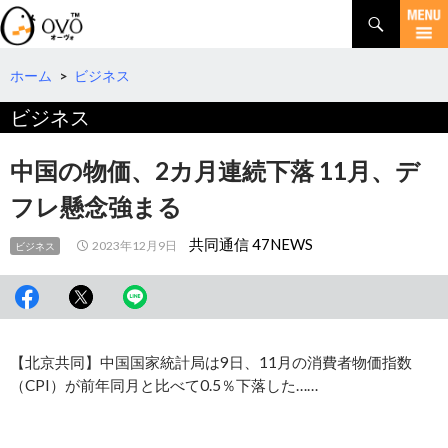
検
索
コ
ン
テ
ホーム
>
ビジネス
ン
ビジネス
ツ
へ
移
中国の物価、2カ月連続下落 11月、デ
動
フレ懸念強まる
共同通信 47NEWS
2023年12月9日
ビジネス
【北京共同】中国国家統計局は9日、11月の消費者物価指数
（CPI）が前年同月と比べて0.5％下落した……