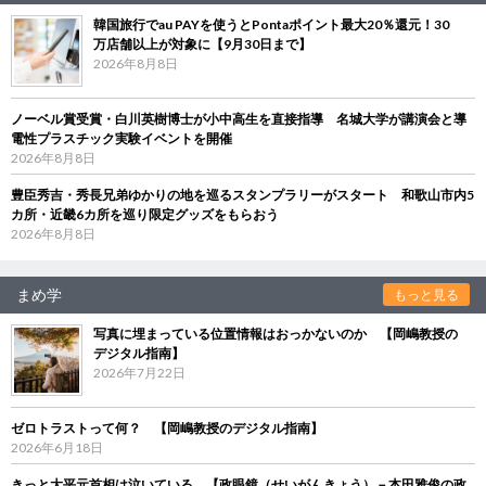
韓国旅行でau PAYを使うとPontaポイント最大20％還元！30
万店舗以上が対象に【9月30日まで】
2026年8月8日
ノーベル賞受賞・白川英樹博士が小中高生を直接指導 名城大学が講演会と導
電性プラスチック実験イベントを開催
2026年8月8日
豊臣秀吉・秀長兄弟ゆかりの地を巡るスタンプラリーがスタート 和歌山市内5
カ所・近畿6カ所を巡り限定グッズをもらおう
2026年8月8日
まめ学
もっと見る
写真に埋まっている位置情報はおっかないのか 【岡嶋教授の
デジタル指南】
2026年7月22日
ゼロトラストって何？ 【岡嶋教授のデジタル指南】
2026年6月18日
きっと大平元首相は泣いている 【政眼鏡（せいがんきょう）－本田雅俊の政