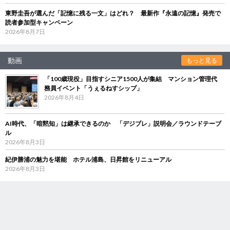
東野圭吾が選んだ「記憶に残る一文」はどれ？ 最新作『永遠の記憶』発売で
読者参加型キャンペーン
2026年8月7日
動画
もっと見る
「100歳現役」目指すシニア1500人が集結 マンション管理代
務員イベント「うぇるねすシップ」
2026年8月4日
AI時代、「暗黙知」は継承できるのか 「デジブレ」説明会／ラウンドテーブ
ル
2026年8月3日
紀伊勝浦の魅力を堪能 ホテル浦島、日昇館をリニューアル
2026年8月3日