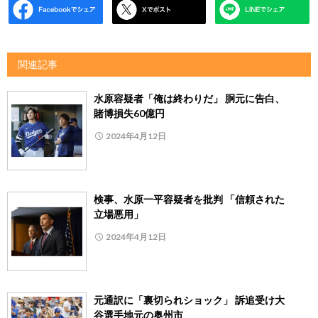
関連記事
水原容疑者「俺は終わりだ」 胴元に告白、
賭博損失60億円
2024年4月12日
検事、水原一平容疑者を批判 「信頼された
立場悪用」
2024年4月12日
元通訳に「裏切られショック」 訴追受け大
谷選手地元の奥州市