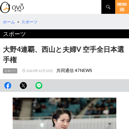
検
索
コ
ン
テ
ホーム
>
スポーツ
ン
スポーツ
ツ
へ
移
大野4連覇、西山と夫婦V 空手全日本選
動
手権
共同通信 47NEWS
2023年12月10日
スポーツ