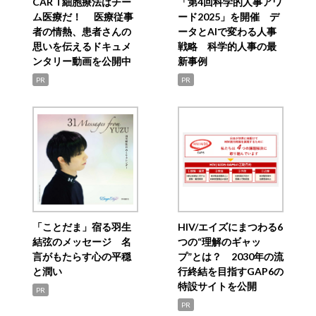
CAR T細胞療法はチー
「第4回科学的人事アワ
ム医療だ！ 医療従事
ード2025」を開催 デ
者の情熱、患者さんの
ータとAIで変わる人事
思いを伝えるドキュメ
戦略 科学的人事の最
ンタリー動画を公開中
新事例
PR
PR
「ことだま」宿る羽生
HIV/エイズにまつわる6
結弦のメッセージ 名
つの“理解のギャッ
言がもたらす心の平穏
プ”とは？ 2030年の流
と潤い
行終結を目指すGAP6の
特設サイトを公開
PR
PR