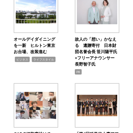
オールデイダイニング
故人の「想い」かなえ
を一新 ヒルトン東京
る 遺贈寄付 日本財
お台場、改装進む
団名誉会長 笹川陽平氏
×フリーアナウンサー
,
,
ビジネス
ライフスタイル
長野智子氏
PR