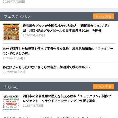
2026年7月28日
フェスティバル
もっと見る
絶品屋台グルメが全国各地から大集結 “庶民派食フェス”第4
回「川口×絶品グルメビール＆日本酒祭り2026」を開催
2026年4月15日
自分で収穫した秋野菜を使って芋煮作りを体験 埼玉県加須市の「ファミリー
ランドむさしの村」
2025年11月4日
春だけじゃもったいないさくらの名所、加治川で秋のマルシェ
2025年10月23日
ふむふむ
もっと見る
四日市の公害克服の歴史を伝える絵本『スモックリン』制作プ
ロジェクト クラウドファンディングで支援を募集
2026年8月5日