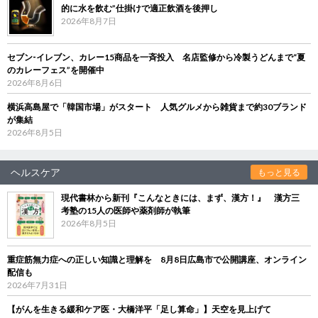
的に水を飲む”仕掛けで適正飲酒を後押し
2026年8月7日
セブン‐イレブン、カレー15商品を一斉投入 名店監修から冷製うどんまで“夏
のカレーフェス”を開催中
2026年8月6日
横浜高島屋で「韓国市場」がスタート 人気グルメから雑貨まで約30ブランド
が集結
2026年8月5日
ヘルスケア
もっと見る
現代書林から新刊『こんなときには、まず、漢方！』 漢方三
考塾の15人の医師や薬剤師が執筆
2026年8月5日
重症筋無力症への正しい知識と理解を 8月8日広島市で公開講座、オンライン
配信も
2026年7月31日
【がんを生きる緩和ケア医・大橋洋平「足し算命」】天空を見上げて