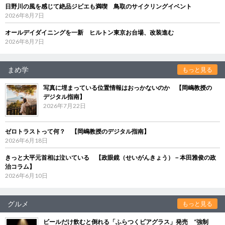
日野川の風を感じて絶品ジビエも満喫 鳥取のサイクリングイベント
2026年8月7日
オールデイダイニングを一新 ヒルトン東京お台場、改装進む
2026年8月7日
まめ学
もっと見る
写真に埋まっている位置情報はおっかないのか 【岡嶋教授の
デジタル指南】
2026年7月22日
ゼロトラストって何？ 【岡嶋教授のデジタル指南】
2026年6月18日
きっと大平元首相は泣いている 【政眼鏡（せいがんきょう）－本田雅俊の政
治コラム】
2026年6月10日
グルメ
もっと見る
ビールだけ飲むと倒れる「ふらつくビアグラス」発売 “強制