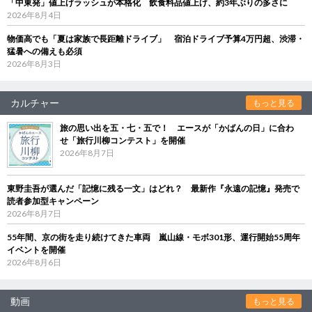
「中東発」値上げラッシュが本格化 飲食料品値上げ、約3年ぶりの多さに
2026年8月4日
物価高でも「夏は家族で長距離ドライブ」 宿泊ドライブ予算4万円超、渋滞・
猛暑への備えも必須
2026年8月3日
カルチャー
もっと見る
旅の思い出を五・七・五で！ エースが「かばんの日」に合わ
せ「旅行川柳コンテスト」を開催
2026年8月7日
東野圭吾が選んだ「記憶に残る一文」はどれ？ 最新作『永遠の記憶』発売で
読者参加型キャンペーン
2026年8月7日
55年間、京の街を走り続けてきた車両 嵐山線・モボ301形、運行開始55周年
イベントを開催
2026年8月6日
動画
もっと見る