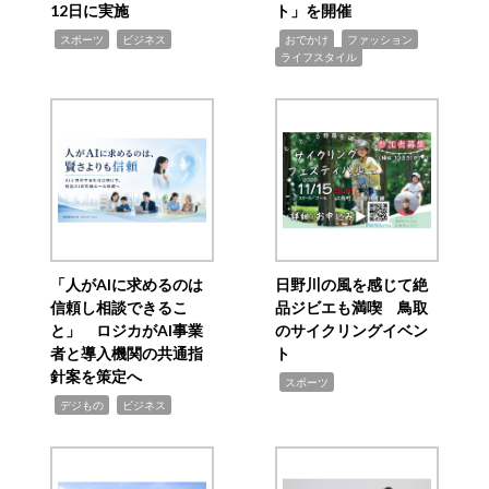
12日に実施
ト」を開催
,
,
,
,
,
スポーツ
ビジネス
おでかけ
ファッション
ライフスタイル
「人がAIに求めるのは
日野川の風を感じて絶
信頼し相談できるこ
品ジビエも満喫 鳥取
と」 ロジカがAI事業
のサイクリングイベン
者と導入機関の共通指
ト
針案を策定へ
,
スポーツ
,
,
デジもの
ビジネス