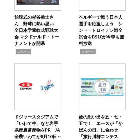
始球式の杉谷拳士さ
ベルギーで戦う日本人
ん、野球に熱い思い
選手を応援しよう シ
全日本学童軟式野球大
ント＝トロイデン戦全
会 マクドナルド・トー
試合をBS10が今季も無
ナメントが開幕
料放送
,
,
スポーツ
スポーツ
ドジャースタジアムで
旅の思い出を五・七・
「いわて牛」など岩手
五で！ エースが「か
県産農畜産物をPR JA
ばんの日」に合わせ
全農いわてが8月10日～
「旅行川柳コンテス