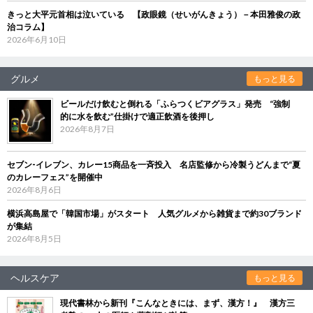
きっと大平元首相は泣いている 【政眼鏡（せいがんきょう）－本田雅俊の政
治コラム】
2026年6月10日
グルメ
もっと見る
ビールだけ飲むと倒れる「ふらつくビアグラス」発売 “強制
的に水を飲む”仕掛けで適正飲酒を後押し
2026年8月7日
セブン‐イレブン、カレー15商品を一斉投入 名店監修から冷製うどんまで“夏
のカレーフェス”を開催中
2026年8月6日
横浜高島屋で「韓国市場」がスタート 人気グルメから雑貨まで約30ブランド
が集結
2026年8月5日
ヘルスケア
もっと見る
現代書林から新刊『こんなときには、まず、漢方！』 漢方三