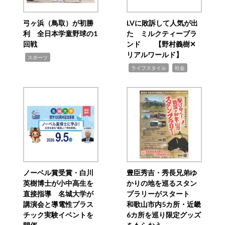
弓ヶ浜（鳥取）が初勝
LVに敗訴して人気が出
利 全日本学童野球の1
た ミルクティーブラ
回戦
ンド 【野村義樹✕
リアルワールド】
,
スポーツ
,
,
ライフスタイル
社会
ノーベル賞受賞・白川
豊臣秀吉・秀長兄弟ゆ
英樹博士が小中高生を
かりの地を巡るスタン
直接指導 名城大学が
プラリーがスタート
講演会と導電性プラス
和歌山市内5カ所・近畿
チック実験イベントを
6カ所を巡り限定グッズ