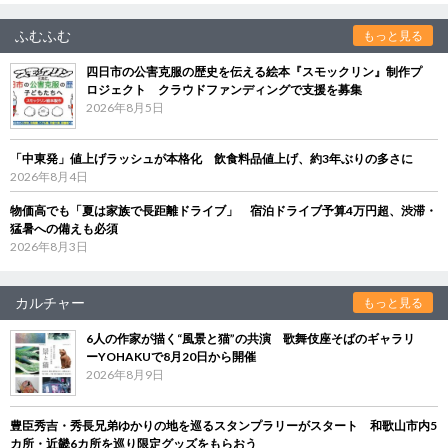
ふむふむ
もっと見る
四日市の公害克服の歴史を伝える絵本『スモックリン』制作プ
ロジェクト クラウドファンディングで支援を募集
2026年8月5日
「中東発」値上げラッシュが本格化 飲食料品値上げ、約3年ぶりの多さに
2026年8月4日
物価高でも「夏は家族で長距離ドライブ」 宿泊ドライブ予算4万円超、渋滞・
猛暑への備えも必須
2026年8月3日
カルチャー
もっと見る
6人の作家が描く“風景と猫”の共演 歌舞伎座そばのギャラリ
ーYOHAKUで8月20日から開催
2026年8月9日
豊臣秀吉・秀長兄弟ゆかりの地を巡るスタンプラリーがスタート 和歌山市内5
カ所・近畿6カ所を巡り限定グッズをもらおう