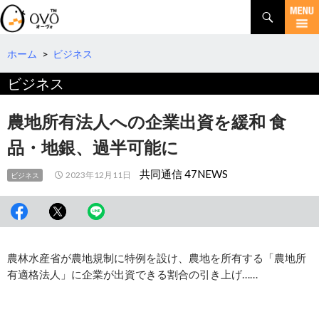
検
索
コ
ン
テ
ホーム
>
ビジネス
ン
ビジネス
ツ
へ
移
農地所有法人への企業出資を緩和 食
動
品・地銀、過半可能に
共同通信 47NEWS
2023年12月11日
ビジネス
農林水産省が農地規制に特例を設け、農地を所有する「農地所
有適格法人」に企業が出資できる割合の引き上げ……