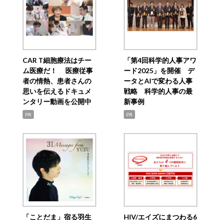
CAR T細胞療法はチー
「第4回科学的人事アワ
ム医療だ！ 医療従事
ード2025」を開催 デ
者の情熱、患者さんの
ータとAIで変わる人事
思いを伝えるドキュメ
戦略 科学的人事の最
ンタリー動画を公開中
新事例
PR
PR
「ことだま」宿る羽生
HIV/エイズにまつわる6