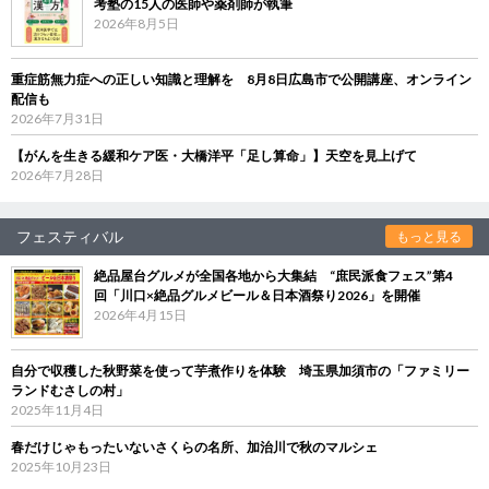
考塾の15人の医師や薬剤師が執筆
2026年8月5日
重症筋無力症への正しい知識と理解を 8月8日広島市で公開講座、オンライン
配信も
2026年7月31日
【がんを生きる緩和ケア医・大橋洋平「足し算命」】天空を見上げて
2026年7月28日
フェスティバル
もっと見る
絶品屋台グルメが全国各地から大集結 “庶民派食フェス”第4
回「川口×絶品グルメビール＆日本酒祭り2026」を開催
2026年4月15日
自分で収穫した秋野菜を使って芋煮作りを体験 埼玉県加須市の「ファミリー
ランドむさしの村」
2025年11月4日
春だけじゃもったいないさくらの名所、加治川で秋のマルシェ
2025年10月23日