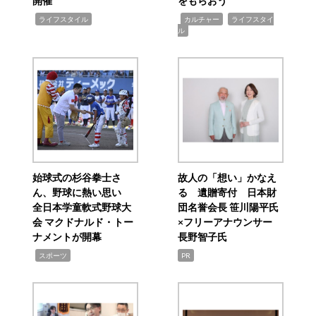
開催
をもらおう
,
,
,
ライフスタイル
カルチャー
ライフスタイ
ル
始球式の杉谷拳士さ
故人の「想い」かなえ
ん、野球に熱い思い
る 遺贈寄付 日本財
全日本学童軟式野球大
団名誉会長 笹川陽平氏
会 マクドナルド・トー
×フリーアナウンサー
ナメントが開幕
長野智子氏
,
スポーツ
PR