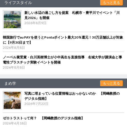
ライフスタイル
もっと見る
新しい水辺の過ごし方を提案 札幌市・豊平川でイベント「川
見2026」を開催
2026年8月9日
韓国旅行でau PAYを使うとPontaポイント最大20％還元！30万店舗以上が対象
に【9月30日まで】
2026年8月8日
ノーベル賞受賞・白川英樹博士が小中高生を直接指導 名城大学が講演会と導
電性プラスチック実験イベントを開催
2026年8月8日
まめ学
もっと見る
写真に埋まっている位置情報はおっかないのか 【岡嶋教授の
デジタル指南】
2026年7月22日
ゼロトラストって何？ 【岡嶋教授のデジタル指南】
2026年6月18日