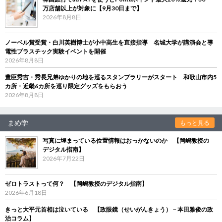
万店舗以上が対象に【9月30日まで】
2026年8月8日
ノーベル賞受賞・白川英樹博士が小中高生を直接指導 名城大学が講演会と導
電性プラスチック実験イベントを開催
2026年8月8日
豊臣秀吉・秀長兄弟ゆかりの地を巡るスタンプラリーがスタート 和歌山市内5
カ所・近畿6カ所を巡り限定グッズをもらおう
2026年8月8日
まめ学
もっと見る
写真に埋まっている位置情報はおっかないのか 【岡嶋教授の
デジタル指南】
2026年7月22日
ゼロトラストって何？ 【岡嶋教授のデジタル指南】
2026年6月18日
きっと大平元首相は泣いている 【政眼鏡（せいがんきょう）－本田雅俊の政
治コラム】