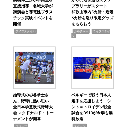
直接指導 名城大学が
プラリーがスタート
講演会と導電性プラス
和歌山市内5カ所・近畿
チック実験イベントを
6カ所を巡り限定グッズ
開催
をもらおう
,
,
,
ライフスタイル
カルチャー
ライフスタイ
ル
始球式の杉谷拳士さ
ベルギーで戦う日本人
ん、野球に熱い思い
選手を応援しよう シ
全日本学童軟式野球大
ント＝トロイデン戦全
会 マクドナルド・トー
試合をBS10が今季も無
ナメントが開幕
料放送
,
,
スポーツ
スポーツ