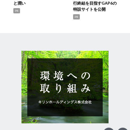
と潤い
行終結を目指すGAP6の
特設サイトを公開
PR
PR