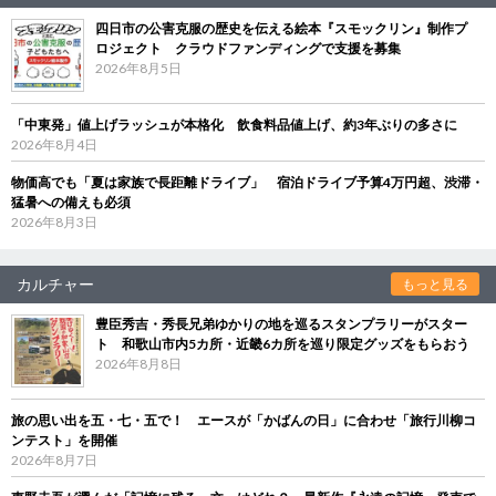
四日市の公害克服の歴史を伝える絵本『スモックリン』制作プ
ロジェクト クラウドファンディングで支援を募集
2026年8月5日
「中東発」値上げラッシュが本格化 飲食料品値上げ、約3年ぶりの多さに
2026年8月4日
物価高でも「夏は家族で長距離ドライブ」 宿泊ドライブ予算4万円超、渋滞・
猛暑への備えも必須
2026年8月3日
カルチャー
もっと見る
豊臣秀吉・秀長兄弟ゆかりの地を巡るスタンプラリーがスター
ト 和歌山市内5カ所・近畿6カ所を巡り限定グッズをもらおう
2026年8月8日
旅の思い出を五・七・五で！ エースが「かばんの日」に合わせ「旅行川柳コ
ンテスト」を開催
2026年8月7日