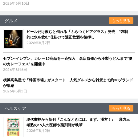
2026年6月10日
グルメ
もっと見る
ビールだけ飲むと倒れる「ふらつくビアグラス」発売 “強制
的に水を飲む”仕掛けで適正飲酒を後押し
2026年8月7日
セブン‐イレブン、カレー15商品を一斉投入 名店監修から冷製うどんまで“夏
のカレーフェス”を開催中
2026年8月6日
横浜高島屋で「韓国市場」がスタート 人気グルメから雑貨まで約30ブランド
が集結
2026年8月5日
ヘルスケア
もっと見る
現代書林から新刊『こんなときには、まず、漢方！』 漢方三
考塾の15人の医師や薬剤師が執筆
2026年8月5日