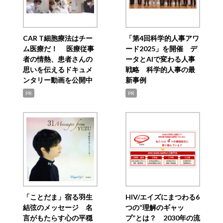
CAR T細胞療法はチー
「第4回科学的人事アワ
ム医療だ！ 医療従事
ード2025」を開催 デ
者の情熱、患者さんの
ータとAIで変わる人事
思いを伝えるドキュメ
戦略 科学的人事の最
ンタリー動画を公開中
新事例
PR
PR
「ことだま」宿る羽生
HIV/エイズにまつわる6
結弦のメッセージ 名
つの“理解のギャッ
言がもたらす心の平穏
プ”とは？ 2030年の流