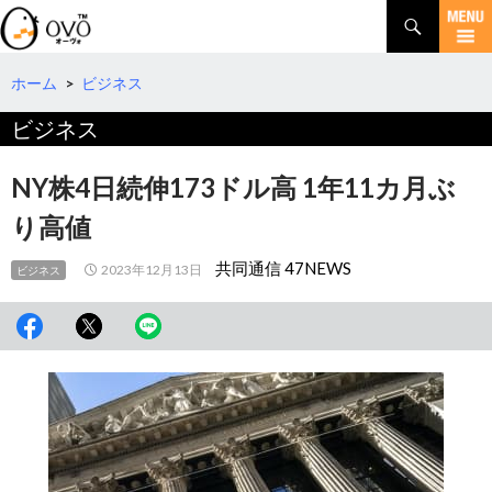
検
索
コ
ン
テ
ホーム
>
ビジネス
ン
ビジネス
ツ
へ
移
NY株4日続伸173ドル高 1年11カ月ぶ
動
り高値
共同通信 47NEWS
2023年12月13日
ビジネス