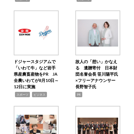
ドジャースタジアムで
故人の「想い」かなえ
「いわて牛」など岩手
る 遺贈寄付 日本財
県産農畜産物をPR JA
団名誉会長 笹川陽平氏
全農いわてが8月10日～
×フリーアナウンサー
12日に実施
長野智子氏
,
,
スポーツ
ビジネス
PR