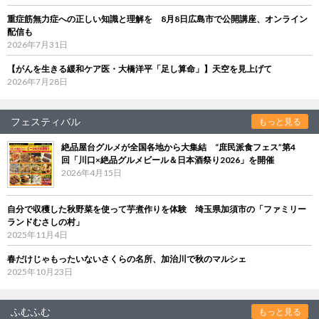
重症筋無力症への正しい知識と理解を 8月8日広島市で公開講座、オンライン
配信も
2026年7月31日
【がんを生きる緩和ケア医・大橋洋平「足し算命」】天空を見上げて
2026年7月28日
フェスティバル
もっと見る
絶品屋台グルメが全国各地から大集結 “庶民派食フェス”第4
回「川口×絶品グルメビール＆日本酒祭り2026」を開催
2026年4月15日
自分で収穫した秋野菜を使って芋煮作りを体験 埼玉県加須市の「ファミリー
ランドむさしの村」
2025年11月4日
春だけじゃもったいないさくらの名所、加治川で秋のマルシェ
2025年10月23日
ふむふむ
もっと見る