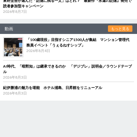
東野圭吾が選んだ「記憶に残る一文」はどれ？ 最新作『永遠の記憶』発売で
読者参加型キャンペーン
2026年8月7日
動画
もっと見る
「100歳現役」目指すシニア1500人が集結 マンション管理代
務員イベント「うぇるねすシップ」
2026年8月4日
AI時代、「暗黙知」は継承できるのか 「デジブレ」説明会／ラウンドテーブ
ル
2026年8月3日
紀伊勝浦の魅力を堪能 ホテル浦島、日昇館をリニューアル
2026年8月3日