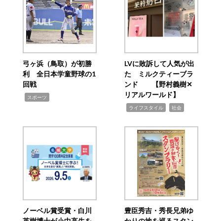
弓ヶ浜（鳥取）が初勝
LVに敗訴して人気が出
利 全日本学童野球の1
た ミルクティーブラ
回戦
ンド 【野村義樹✕
リアルワールド】
,
スポーツ
,
,
ライフスタイル
社会
ノーベル賞受賞・白川
豊臣秀吉・秀長兄弟ゆ
英樹博士が小中高生を
かりの地を巡るスタン