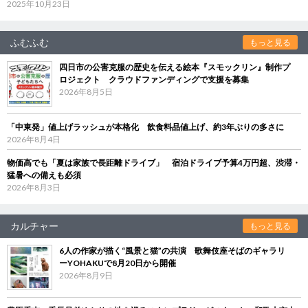
2025年10月23日
ふむふむ
もっと見る
四日市の公害克服の歴史を伝える絵本『スモックリン』制作プ
ロジェクト クラウドファンディングで支援を募集
2026年8月5日
「中東発」値上げラッシュが本格化 飲食料品値上げ、約3年ぶりの多さに
2026年8月4日
物価高でも「夏は家族で長距離ドライブ」 宿泊ドライブ予算4万円超、渋滞・
猛暑への備えも必須
2026年8月3日
カルチャー
もっと見る
6人の作家が描く“風景と猫”の共演 歌舞伎座そばのギャラリ
ーYOHAKUで8月20日から開催
2026年8月9日