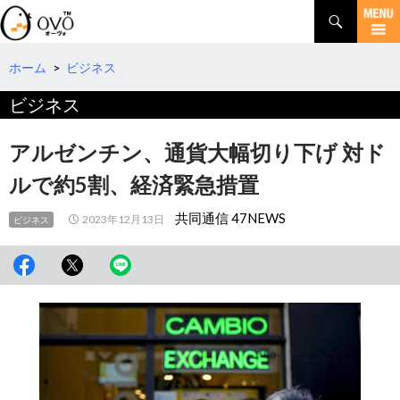
検
索
コ
ン
テ
ホーム
>
ビジネス
ン
ビジネス
ツ
へ
移
アルゼンチン、通貨大幅切り下げ 対ド
動
ルで約5割、経済緊急措置
共同通信 47NEWS
2023年12月13日
ビジネス