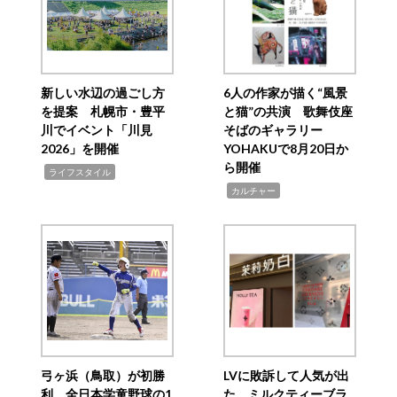
新しい水辺の過ごし方
6人の作家が描く“風景
を提案 札幌市・豊平
と猫”の共演 歌舞伎座
川でイベント「川見
そばのギャラリー
2026」を開催
YOHAKUで8月20日か
ら開催
,
ライフスタイル
,
カルチャー
弓ヶ浜（鳥取）が初勝
LVに敗訴して人気が出
利 全日本学童野球の1
た ミルクティーブラ