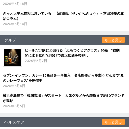
2026年6月18日
きっと大平元首相は泣いている 【政眼鏡（せいがんきょう）－本田雅俊の政
治コラム】
2026年6月10日
グルメ
もっと見る
ビールだけ飲むと倒れる「ふらつくビアグラス」発売 “強制
的に水を飲む”仕掛けで適正飲酒を後押し
2026年8月7日
セブン‐イレブン、カレー15商品を一斉投入 名店監修から冷製うどんまで“夏
のカレーフェス”を開催中
2026年8月6日
横浜高島屋で「韓国市場」がスタート 人気グルメから雑貨まで約30ブランド
が集結
2026年8月5日
ヘルスケア
もっと見る