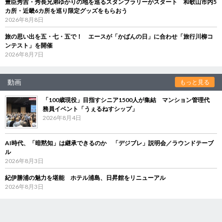
豊臣秀吉・秀長兄弟ゆかりの地を巡るスタンプラリーがスタート 和歌山市内5
カ所・近畿6カ所を巡り限定グッズをもらおう
2026年8月8日
旅の思い出を五・七・五で！ エースが「かばんの日」に合わせ「旅行川柳コ
ンテスト」を開催
2026年8月7日
動画
もっと見る
「100歳現役」目指すシニア1500人が集結 マンション管理代
務員イベント「うぇるねすシップ」
2026年8月4日
AI時代、「暗黙知」は継承できるのか 「デジブレ」説明会／ラウンドテーブ
ル
2026年8月3日
紀伊勝浦の魅力を堪能 ホテル浦島、日昇館をリニューアル
2026年8月3日