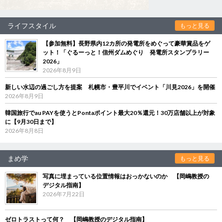
ライフスタイル
もっと見る
【参加無料】長野県内12カ所の発電所をめぐって豪華賞品をゲ
ット！「ぐるーっと！信州ダムめぐり 発電所スタンプラリー
2026」
2026年8月9日
新しい水辺の過ごし方を提案 札幌市・豊平川でイベント「川見2026」を開催
2026年8月9日
韓国旅行でau PAYを使うとPontaポイント最大20％還元！30万店舗以上が対象
に【9月30日まで】
2026年8月8日
まめ学
もっと見る
写真に埋まっている位置情報はおっかないのか 【岡嶋教授の
デジタル指南】
2026年7月22日
ゼロトラストって何？ 【岡嶋教授のデジタル指南】