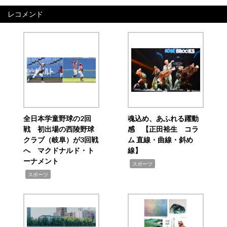
レコメンド
全日本学童野球の2回
魂込め、あふれる躍動
戦 初出場の西陵野球
感 【正田裕生 コラ
クラブ（岐阜）が3回戦
ム 直線・曲線・斜め
へ マクドナルド・ト
線】
ーナメント
,
スポーツ
,
スポーツ