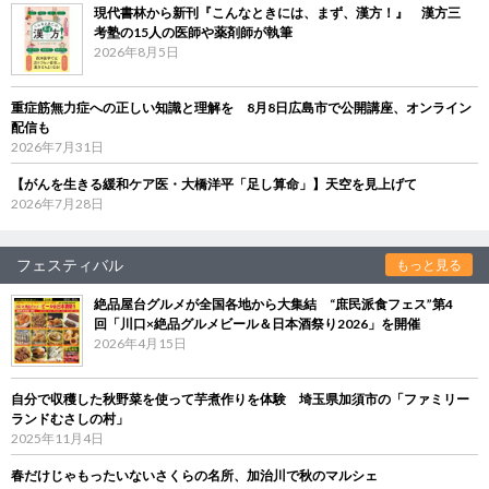
現代書林から新刊『こんなときには、まず、漢方！』 漢方三
考塾の15人の医師や薬剤師が執筆
2026年8月5日
重症筋無力症への正しい知識と理解を 8月8日広島市で公開講座、オンライン
配信も
2026年7月31日
【がんを生きる緩和ケア医・大橋洋平「足し算命」】天空を見上げて
2026年7月28日
フェスティバル
もっと見る
絶品屋台グルメが全国各地から大集結 “庶民派食フェス”第4
回「川口×絶品グルメビール＆日本酒祭り2026」を開催
2026年4月15日
自分で収穫した秋野菜を使って芋煮作りを体験 埼玉県加須市の「ファミリー
ランドむさしの村」
2025年11月4日
春だけじゃもったいないさくらの名所、加治川で秋のマルシェ