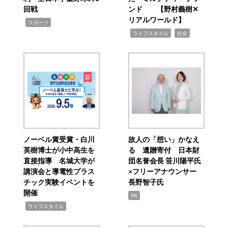
回戦
ンド 【野村義樹✕
リアルワールド】
,
スポーツ
,
,
ライフスタイル
社会
ノーベル賞受賞・白川
故人の「想い」かなえ
英樹博士が小中高生を
る 遺贈寄付 日本財
直接指導 名城大学が
団名誉会長 笹川陽平氏
講演会と導電性プラス
×フリーアナウンサー
チック実験イベントを
長野智子氏
開催
PR
,
ライフスタイル