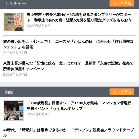
カルチャー
もっと見る
豊臣秀吉・秀長兄弟ゆかりの地を巡るスタンプラリーがスター
ト 和歌山市内5カ所・近畿6カ所を巡り限定グッズをもらおう
2026年8月8日
旅の思い出を五・七・五で！ エースが「かばんの日」に合わせ「旅行川柳コ
ンテスト」を開催
2026年8月7日
東野圭吾が選んだ「記憶に残る一文」はどれ？ 最新作『永遠の記憶』発売で
読者参加型キャンペーン
2026年8月7日
動画
もっと見る
「100歳現役」目指すシニア1500人が集結 マンション管理代
務員イベント「うぇるねすシップ」
2026年8月4日
AI時代、「暗黙知」は継承できるのか 「デジブレ」説明会／ラウンドテーブ
ル