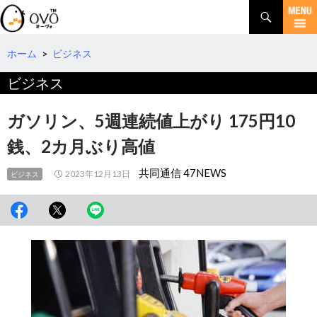
検
索
コ
ン
テ
ホーム
>
ビジネス
ン
ビジネス
ツ
へ
移
ガソリン、5週連続値上がり 175円10
動
銭、2カ月ぶり高値
共同通信 47NEWS
2023年12月13日
ビジネス