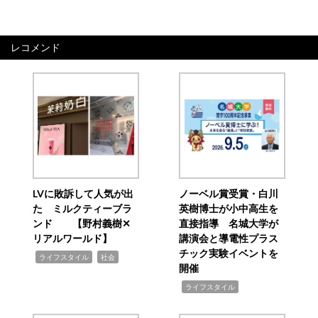
レコメンド
LVに敗訴して人気が出
ノーベル賞受賞・白川
た ミルクティーブラ
英樹博士が小中高生を
ンド 【野村義樹✕
直接指導 名城大学が
リアルワールド】
講演会と導電性プラス
チック実験イベントを
,
,
ライフスタイル
社会
開催
,
ライフスタイル