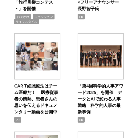
「旅行川柳コンテス
×フリーアナウンサー
ト」を開催
長野智子氏
,
,
,
おでかけ
ファッション
PR
ライフスタイル
CAR T細胞療法はチー
「第4回科学的人事アワ
ム医療だ！ 医療従事
ード2025」を開催 デ
者の情熱、患者さんの
ータとAIで変わる人事
思いを伝えるドキュメ
戦略 科学的人事の最
ンタリー動画を公開中
新事例
PR
PR