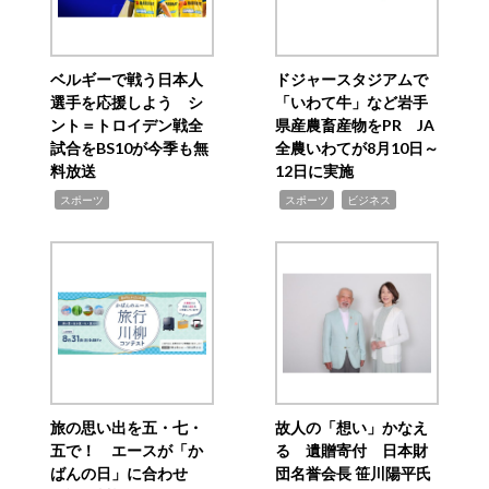
ベルギーで戦う日本人
ドジャースタジアムで
選手を応援しよう シ
「いわて牛」など岩手
ント＝トロイデン戦全
県産農畜産物をPR JA
試合をBS10が今季も無
全農いわてが8月10日～
料放送
12日に実施
,
,
,
スポーツ
スポーツ
ビジネス
旅の思い出を五・七・
故人の「想い」かなえ
五で！ エースが「か
る 遺贈寄付 日本財
ばんの日」に合わせ
団名誉会長 笹川陽平氏