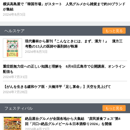
横浜高島屋で「韓国市場」がスタート 人気グルメから雑貨まで約30ブランド
が集結
2026年8月5日
ヘルスケア
もっと見る
現代書林から新刊『こんなときには、まず、漢方！』 漢方三
考塾の15人の医師や薬剤師が執筆
2026年8月5日
重症筋無力症への正しい知識と理解を 8月8日広島市で公開講座、オンライン
配信も
2026年7月31日
【がんを生きる緩和ケア医・大橋洋平「足し算命」】天空を見上げて
2026年7月28日
フェスティバル
もっと見る
絶品屋台グルメが全国各地から大集結 “庶民派食フェス”第4
回「川口×絶品グルメビール＆日本酒祭り2026」を開催
2026年4月15日