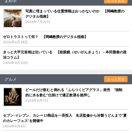
まめ学
もっと見る
写真に埋まっている位置情報はおっかないのか 【岡嶋教授の
デジタル指南】
2026年7月22日
ゼロトラストって何？ 【岡嶋教授のデジタル指南】
2026年6月18日
きっと大平元首相は泣いている 【政眼鏡（せいがんきょう）－本田雅俊の政
治コラム】
2026年6月10日
グルメ
もっと見る
ビールだけ飲むと倒れる「ふらつくビアグラス」発売 “強制
的に水を飲む”仕掛けで適正飲酒を後押し
2026年8月7日
セブン‐イレブン、カレー15商品を一斉投入 名店監修から冷製うどんまで“夏
のカレーフェス”を開催中
2026年8月6日