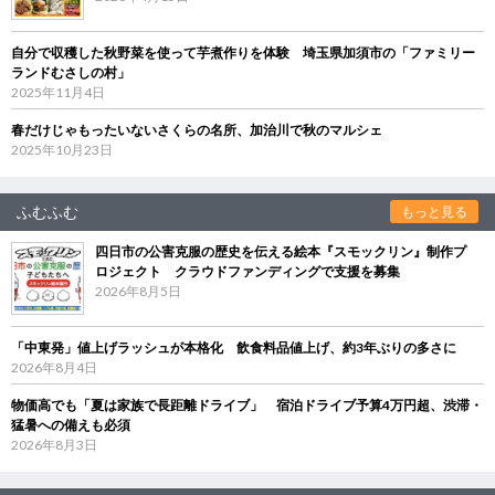
自分で収穫した秋野菜を使って芋煮作りを体験 埼玉県加須市の「ファミリー
ランドむさしの村」
2025年11月4日
春だけじゃもったいないさくらの名所、加治川で秋のマルシェ
2025年10月23日
ふむふむ
もっと見る
四日市の公害克服の歴史を伝える絵本『スモックリン』制作プ
ロジェクト クラウドファンディングで支援を募集
2026年8月5日
「中東発」値上げラッシュが本格化 飲食料品値上げ、約3年ぶりの多さに
2026年8月4日
物価高でも「夏は家族で長距離ドライブ」 宿泊ドライブ予算4万円超、渋滞・
猛暑への備えも必須
2026年8月3日