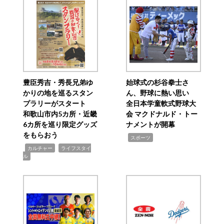
豊臣秀吉・秀長兄弟ゆ
始球式の杉谷拳士さ
かりの地を巡るスタン
ん、野球に熱い思い
プラリーがスタート
全日本学童軟式野球大
和歌山市内5カ所・近畿
会 マクドナルド・トー
6カ所を巡り限定グッズ
ナメントが開幕
をもらおう
,
スポーツ
,
,
カルチャー
ライフスタイ
ル