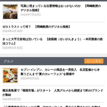
写真に埋まっている位置情報はおっかないのか 【岡嶋教授の
デジタル指南】
2026年7月22日
ゼロトラストって何？ 【岡嶋教授のデジタル指南】
2026年6月18日
きっと大平元首相は泣いている 【政眼鏡（せいがんきょう）－本田雅俊の政
治コラム】
2026年6月10日
グルメ
もっと見る
セブン‐イレブン、カレー15商品を一斉投入 名店監修から冷
製うどんまで“夏のカレーフェス”を開催中
2026年8月6日
横浜高島屋で「韓国市場」がスタート 人気グルメから雑貨まで約30ブランド
が集結
2026年8月5日