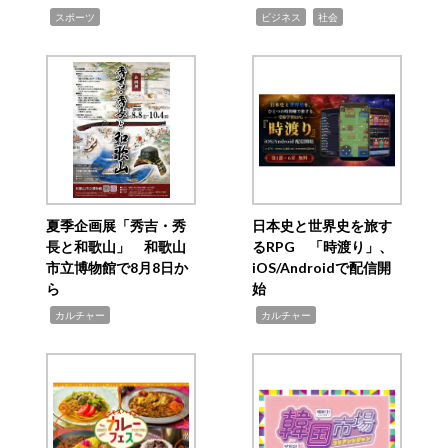
,
,
,
スポーツ
ビジネス
社会
夏季企画展「秀吉・秀
日本史と世界史を旅す
長と和歌山」 和歌山
るRPG 「時渡り」、
市立博物館で8月8日か
iOS/Androidで配信開
ら
始
,
,
カルチャー
カルチャー