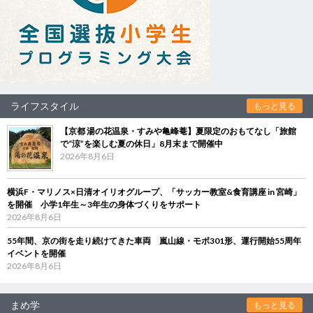
ライフスタイル
もっと見る
【京都 湯の花温泉・すみや亀峰菴】夏限定のおもてなし「旅館
で“涼”を楽しむ夏の休日」8月末まで開催中
2026年8月6日
横浜F・マリノス×日清オイリオグループ、「サッカー教室&食育講座 in 宮崎」
を開催 小学1年生～3年生の身体づくりをサポート
2026年8月6日
55年間、京の街を走り続けてきた車両 嵐山線・モボ301形、運行開始55周年
イベントを開催
2026年8月6日
まめ学
もっと見る