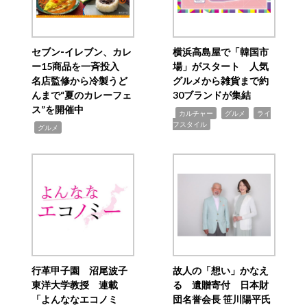
セブン‐イレブン、カレ
横浜高島屋で「韓国市
ー15商品を一斉投入
場」がスタート 人気
名店監修から冷製うど
グルメから雑貨まで約
んまで“夏のカレーフェ
30ブランドが集結
ス”を開催中
,
,
,
カルチャー
グルメ
ライ
フスタイル
,
グルメ
行革甲子園 沼尾波子
故人の「想い」かなえ
東洋大学教授 連載
る 遺贈寄付 日本財
「よんななエコノミ
団名誉会長 笹川陽平氏