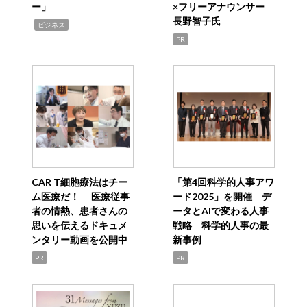
ー」
×フリーアナウンサー
長野智子氏
,
ビジネス
PR
CAR T細胞療法はチー
「第4回科学的人事アワ
ム医療だ！ 医療従事
ード2025」を開催 デ
者の情熱、患者さんの
ータとAIで変わる人事
思いを伝えるドキュメ
戦略 科学的人事の最
ンタリー動画を公開中
新事例
PR
PR