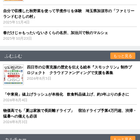
自分で収穫した秋野菜を使って芋煮作りを体験 埼玉県加須市の「ファミリー
ランドむさしの村」
2025年11月4日
春だけじゃもったいないさくらの名所、加治川で秋のマルシェ
2025年10月23日
ふむふむ
もっと見る
四日市の公害克服の歴史を伝える絵本『スモックリン』制作プ
ロジェクト クラウドファンディングで支援を募集
2026年8月5日
「中東発」値上げラッシュが本格化 飲食料品値上げ、約3年ぶりの多さに
2026年8月4日
物価高でも「夏は家族で長距離ドライブ」 宿泊ドライブ予算4万円超、渋滞・
猛暑への備えも必須
2026年8月3日
カルチャー
もっと見る