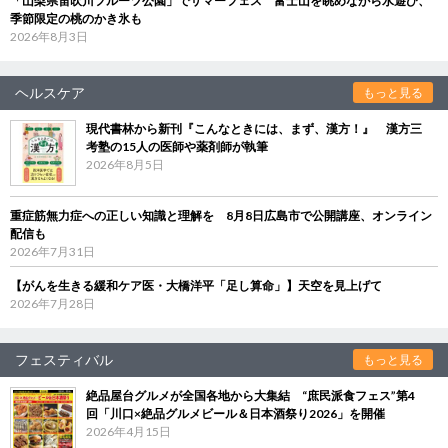
「山梨県笛吹川フルーツ公園」でサマーフェス 富士山を眺めながら水遊び、
季節限定の桃のかき氷も
2026年8月3日
ヘルスケア
もっと見る
現代書林から新刊『こんなときには、まず、漢方！』 漢方三
考塾の15人の医師や薬剤師が執筆
2026年8月5日
重症筋無力症への正しい知識と理解を 8月8日広島市で公開講座、オンライン
配信も
2026年7月31日
【がんを生きる緩和ケア医・大橋洋平「足し算命」】天空を見上げて
2026年7月28日
フェスティバル
もっと見る
絶品屋台グルメが全国各地から大集結 “庶民派食フェス”第4
回「川口×絶品グルメビール＆日本酒祭り2026」を開催
2026年4月15日