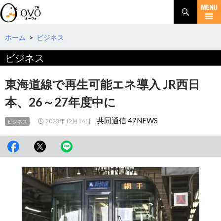
検
索
コ
ン
テ
ホーム
>
ビジネス
ン
ビジネス
ツ
へ
移
東海道線で再生可能エネ導入 JR西日
動
本、26～27年度中に
共同通信 47NEWS
2023年12月14日
ビジネス