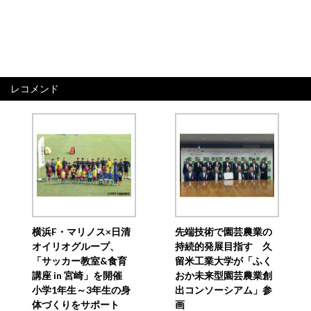
レコメンド
横浜F・マリノス×日清
先端技術で園芸農業の
オイリオグループ、
持続的発展目指す 久
「サッカー教室&食育
留米工業大学が「ふく
講座 in 宮崎」を開催
おか未来型園芸農業創
小学1年生～3年生の身
出コンソーシアム」参
体づくりをサポート
画