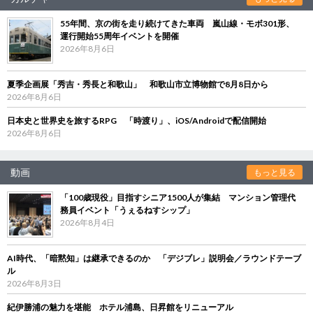
55年間、京の街を走り続けてきた車両 嵐山線・モボ301形、
運行開始55周年イベントを開催
2026年8月6日
夏季企画展「秀吉・秀長と和歌山」 和歌山市立博物館で8月8日から
2026年8月6日
日本史と世界史を旅するRPG 「時渡り」、iOS/Androidで配信開始
2026年8月6日
動画
もっと見る
「100歳現役」目指すシニア1500人が集結 マンション管理代
務員イベント「うぇるねすシップ」
2026年8月4日
AI時代、「暗黙知」は継承できるのか 「デジブレ」説明会／ラウンドテーブ
ル
2026年8月3日
紀伊勝浦の魅力を堪能 ホテル浦島、日昇館をリニューアル