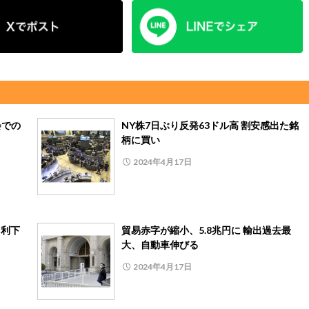
会での
NY株7日ぶり反発63ドル高 割安感出た銘
柄に買い
2024年4月17日
、利下
貿易赤字が縮小、5.8兆円に 輸出過去最
大、自動車伸びる
2024年4月17日