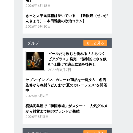
南】
2026年6月18日
きっと大平元首相は泣いている 【政眼鏡（せいが
んきょう）－本田雅俊の政治コラム】
2026年6月10日
グルメ
もっと見る
ビールだけ飲むと倒れる「ふらつく
ビアグラス」発売 “強制的に水を飲
む”仕掛けで適正飲酒を後押し
2026年8月7日
セブン‐イレブン、カレー15商品を一斉投入 名店
監修から冷製うどんまで“夏のカレーフェス”を開催
中
2026年8月6日
横浜高島屋で「韓国市場」がスタート 人気グルメ
から雑貨まで約30ブランドが集結
2026年8月5日