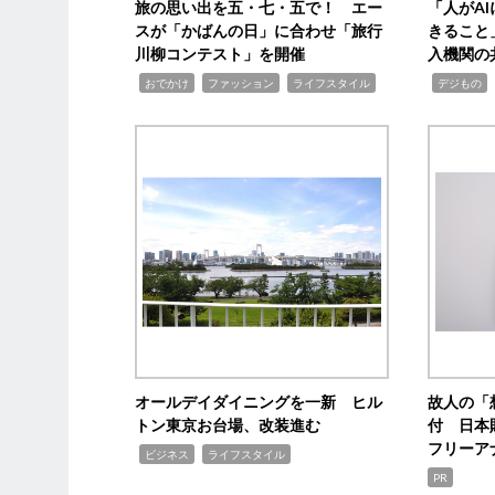
旅の思い出を五・七・五で！ エー
「人がA
スが「かばんの日」に合わせ「旅行
きること
川柳コンテスト」を開催
入機関の
,
,
,
,
,
おでかけ
ファッション
ライフスタイル
デジもの
オールデイダイニングを一新 ヒル
故人の「
トン東京お台場、改装進む
付 日本
フリーア
,
,
ビジネス
ライフスタイル
PR