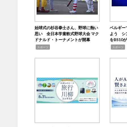
始球式の杉谷拳士さん、野球に熱い
ベルギー
思い 全日本学童軟式野球大会 マク
よう シ
ドナルド・トーナメントが開幕
をBS1
,
,
スポーツ
スポーツ