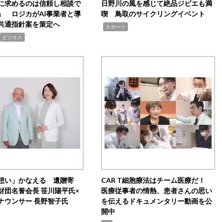
Iに求めるのは信頼し相談で
日野川の風を感じて絶品ジビエも満
」 ロジカがAI事業者と導
喫 鳥取のサイクリングイベント
共通指針案を策定へ
,
スポーツ
ビジネス
想い」かなえる 遺贈寄
CAR T細胞療法はチーム医療だ！
財団名誉会長 笹川陽平氏×
医療従事者の情熱、患者さんの思い
ナウンサー 長野智子氏
を伝えるドキュメンタリー動画を公
開中