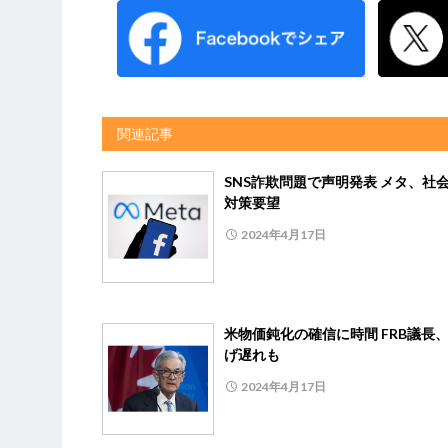
関連記事
SNS詐欺問題で声明発表 メタ、社
対策要望
2024年4月17日
米物価鈍化の確信に時間 FRB議長
げ遅れも
2024年4月17日