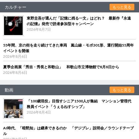
カルチャー
もっと見る
東野圭吾が選んだ「記憶に残る一文」はどれ？ 最新作『永遠
の記憶』発売で読者参加型キャンペーン
2026年8月7日
55年間、京の街を走り続けてきた車両 嵐山線・モボ301形、運行開始55周年
イベントを開催
2026年8月6日
夏季企画展「秀吉・秀長と和歌山」 和歌山市立博物館で8月8日から
2026年8月6日
動画
もっと見る
「100歳現役」目指すシニア1500人が集結 マンション管理代
務員イベント「うぇるねすシップ」
2026年8月4日
AI時代、「暗黙知」は継承できるのか 「デジブレ」説明会／ラウンドテーブ
ル