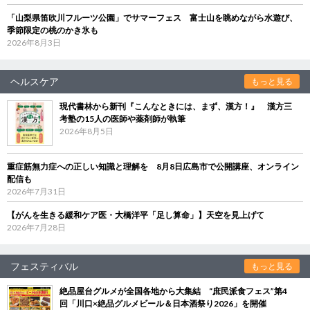
「山梨県笛吹川フルーツ公園」でサマーフェス 富士山を眺めながら水遊び、
季節限定の桃のかき氷も
2026年8月3日
ヘルスケア
もっと見る
現代書林から新刊『こんなときには、まず、漢方！』 漢方三
考塾の15人の医師や薬剤師が執筆
2026年8月5日
重症筋無力症への正しい知識と理解を 8月8日広島市で公開講座、オンライン
配信も
2026年7月31日
【がんを生きる緩和ケア医・大橋洋平「足し算命」】天空を見上げて
2026年7月28日
フェスティバル
もっと見る
絶品屋台グルメが全国各地から大集結 “庶民派食フェス”第4
回「川口×絶品グルメビール＆日本酒祭り2026」を開催