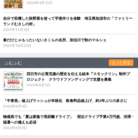
2026年4月15日
自分で収穫した秋野菜を使って芋煮作りを体験 埼玉県加須市の「ファミリー
ランドむさしの村」
2025年11月4日
春だけじゃもったいないさくらの名所、加治川で秋のマルシェ
2025年10月23日
ふむふむ
もっと見る
四日市の公害克服の歴史を伝える絵本『スモックリン』制作プ
ロジェクト クラウドファンディングで支援を募集
2026年8月5日
「中東発」値上げラッシュが本格化 飲食料品値上げ、約3年ぶりの多さに
2026年8月4日
物価高でも「夏は家族で長距離ドライブ」 宿泊ドライブ予算4万円超、渋滞・
猛暑への備えも必須
2026年8月3日