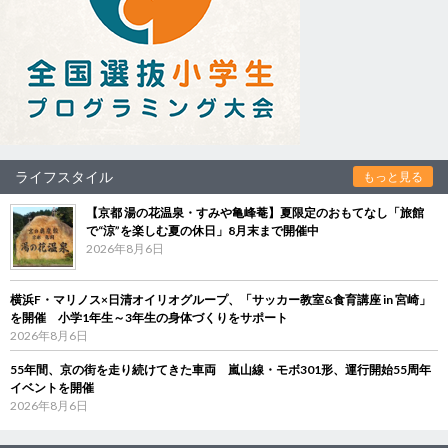
ライフスタイル
もっと見る
【京都 湯の花温泉・すみや亀峰菴】夏限定のおもてなし「旅館
で“涼”を楽しむ夏の休日」8月末まで開催中
2026年8月6日
横浜F・マリノス×日清オイリオグループ、「サッカー教室&食育講座 in 宮崎」
を開催 小学1年生～3年生の身体づくりをサポート
2026年8月6日
55年間、京の街を走り続けてきた車両 嵐山線・モボ301形、運行開始55周年
イベントを開催
2026年8月6日