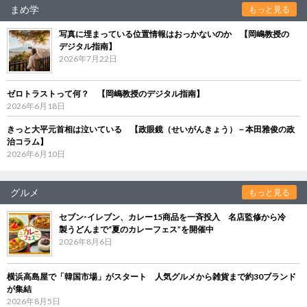
まめ学
もっと見る
写真に埋まっている位置情報はおっかないのか 【岡嶋教授の
デジタル指南】
2026年7月22日
ゼロトラストって何？ 【岡嶋教授のデジタル指南】
2026年6月18日
きっと大平元首相は泣いている 【政眼鏡（せいがんきょう）－本田雅俊の政
治コラム】
2026年6月10日
グルメ
もっと見る
セブン‐イレブン、カレー15商品を一斉投入 名店監修から冷
製うどんまで“夏のカレーフェス”を開催中
2026年8月6日
横浜高島屋で「韓国市場」がスタート 人気グルメから雑貨まで約30ブランド
が集結
2026年8月5日