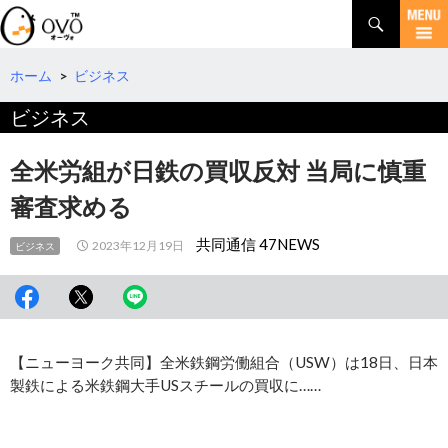
検
索
コ
ン
テ
ホーム
>
ビジネス
ン
ビジネス
ツ
へ
移
全米労組が日鉄の買収反対 当局に慎重
動
審査求める
共同通信 47NEWS
2023年12月19日
ビジネス
【ニューヨーク共同】全米鉄鋼労働組合（USW）は18日、日本
製鉄による米鉄鋼大手USスチールの買収に……