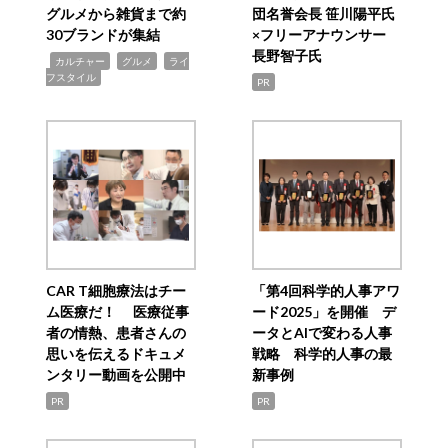
グルメから雑貨まで約
団名誉会長 笹川陽平氏
30ブランドが集結
×フリーアナウンサー
長野智子氏
,
,
,
カルチャー
グルメ
ライ
フスタイル
PR
CAR T細胞療法はチー
「第4回科学的人事アワ
ム医療だ！ 医療従事
ード2025」を開催 デ
者の情熱、患者さんの
ータとAIで変わる人事
思いを伝えるドキュメ
戦略 科学的人事の最
ンタリー動画を公開中
新事例
PR
PR