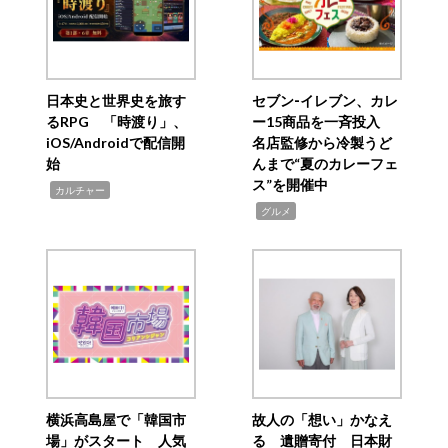
日本史と世界史を旅す
セブン‐イレブン、カレ
るRPG 「時渡り」、
ー15商品を一斉投入
iOS/Androidで配信開
名店監修から冷製うど
始
んまで“夏のカレーフェ
ス”を開催中
,
カルチャー
,
グルメ
横浜高島屋で「韓国市
故人の「想い」かなえ
場」がスタート 人気
る 遺贈寄付 日本財