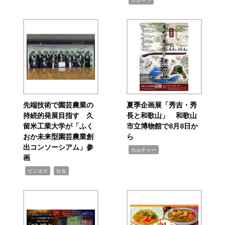
スポーツ
先端技術で園芸農業の
夏季企画展「秀吉・秀
持続的発展目指す 久
長と和歌山」 和歌山
留米工業大学が「ふく
市立博物館で8月8日か
おか未来型園芸農業創
ら
出コンソーシアム」参
,
カルチャー
画
,
,
ビジネス
社会