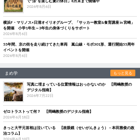
で“涼”を楽しむ夏の休日」8月末まで開催中
2026年8月6日
横浜F・マリノス×日清オイリオグループ、「サッカー教室&食育講座 in 宮崎」
を開催 小学1年生～3年生の身体づくりをサポート
2026年8月6日
55年間、京の街を走り続けてきた車両 嵐山線・モボ301形、運行開始55周年
イベントを開催
2026年8月6日
まめ学
もっと見る
写真に埋まっている位置情報はおっかないのか 【岡嶋教授の
デジタル指南】
2026年7月22日
ゼロトラストって何？ 【岡嶋教授のデジタル指南】
2026年6月18日
きっと大平元首相は泣いている 【政眼鏡（せいがんきょう）－本田雅俊の政
治コラム】
2026年6月10日