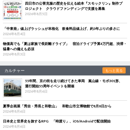
四日市の公害克服の歴史を伝える絵本『スモックリン』制作プ
ロジェクト クラウドファンディングで支援を募集
2026年8月5日
「中東発」値上げラッシュが本格化 飲食料品値上げ、約3年ぶりの多さに
2026年8月4日
物価高でも「夏は家族で長距離ドライブ」 宿泊ドライブ予算4万円超、渋滞・
猛暑への備えも必須
2026年8月3日
カルチャー
もっと見る
55年間、京の街を走り続けてきた車両 嵐山線・モボ301形、
運行開始55周年イベントを開催
2026年8月6日
夏季企画展「秀吉・秀長と和歌山」 和歌山市立博物館で8月8日から
2026年8月6日
日本史と世界史を旅するRPG 「時渡り」、iOS/Androidで配信開始
2026年8月6日