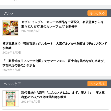
グルメ
もっと見る
セブン‐イレブン、カレー15商品を一斉投入 名店監修から冷
製うどんまで“夏のカレーフェス”を開催中
2026年8月6日
横浜高島屋で「韓国市場」がスタート 人気グルメから雑貨まで約30ブランド
が集結
2026年8月5日
「山梨県笛吹川フルーツ公園」でサマーフェス 富士山を眺めながら水遊び、
季節限定の桃のかき氷も
2026年8月3日
ヘルスケア
もっと見る
現代書林から新刊『こんなときには、まず、漢方！』 漢方三
考塾の15人の医師や薬剤師が執筆
2026年8月5日