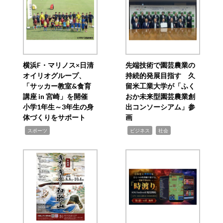
横浜F・マリノス×日清
先端技術で園芸農業の
オイリオグループ、
持続的発展目指す 久
「サッカー教室&食育
留米工業大学が「ふく
講座 in 宮崎」を開催
おか未来型園芸農業創
小学1年生～3年生の身
出コンソーシアム」参
体づくりをサポート
画
,
,
,
スポーツ
ビジネス
社会