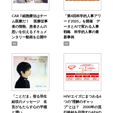
CAR T細胞療法はチー
「第4回科学的人事アワ
ム医療だ！ 医療従事
ード2025」を開催 デ
者の情熱、患者さんの
ータとAIで変わる人事
思いを伝えるドキュメ
戦略 科学的人事の最
ンタリー動画を公開中
新事例
PR
PR
「ことだま」宿る羽生
HIV/エイズにまつわる6
結弦のメッセージ 名
つの“理解のギャッ
言がもたらす心の平穏
プ”とは？ 2030年の流
と潤い
行終結を目指すGAP6の