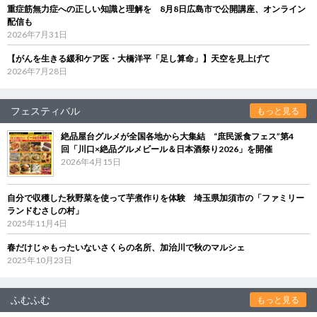
重症筋無力症への正しい知識と理解を 8月8日広島市で公開講座、オンライン
配信も
2026年7月31日
【がんを生きる緩和ケア医・大橋洋平「足し算命」】天空を見上げて
2026年7月28日
フェスティバル
もっと見る
絶品屋台グルメが全国各地から大集結 “庶民派食フェス”第4
回「川口×絶品グルメビール＆日本酒祭り2026」を開催
2026年4月15日
自分で収穫した秋野菜を使って芋煮作りを体験 埼玉県加須市の「ファミリー
ランドむさしの村」
2025年11月4日
春だけじゃもったいないさくらの名所、加治川で秋のマルシェ
2025年10月23日
ふむふむ
もっと見る