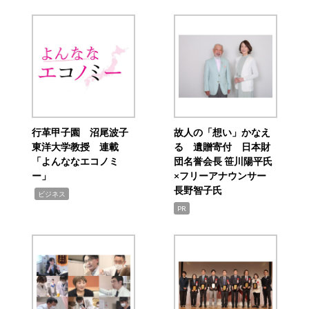
行革甲子園 沼尾波子
故人の「想い」かなえ
東洋大学教授 連載
る 遺贈寄付 日本財
「よんななエコノミ
団名誉会長 笹川陽平氏
ー」
×フリーアナウンサー
長野智子氏
,
ビジネス
PR