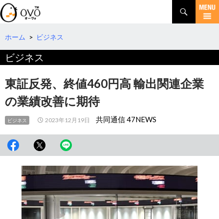
検
索
コ
ン
テ
ホーム
>
ビジネス
ン
ビジネス
ツ
へ
移
東証反発、終値460円高 輸出関連企業
動
の業績改善に期待
共同通信 47NEWS
2023年12月19日
ビジネス