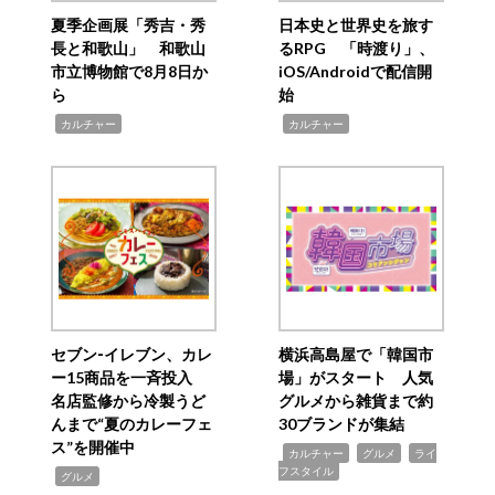
夏季企画展「秀吉・秀
日本史と世界史を旅す
長と和歌山」 和歌山
るRPG 「時渡り」、
市立博物館で8月8日か
iOS/Androidで配信開
ら
始
,
,
カルチャー
カルチャー
セブン‐イレブン、カレ
横浜高島屋で「韓国市
ー15商品を一斉投入
場」がスタート 人気
名店監修から冷製うど
グルメから雑貨まで約
んまで“夏のカレーフェ
30ブランドが集結
ス”を開催中
,
,
,
カルチャー
グルメ
ライ
フスタイル
,
グルメ