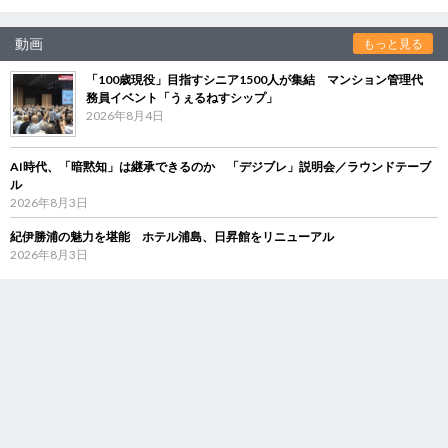
動画
もっと見る
「100歳現役」目指すシニア1500人が集結 マンション管理代
務員イベント「うぇるねすシップ」
2026年8月4日
AI時代、「暗黙知」は継承できるのか 「デジブレ」説明会／ラウンドテーブ
ル
2026年8月3日
紀伊勝浦の魅力を堪能 ホテル浦島、日昇館をリニューアル
2026年8月3日