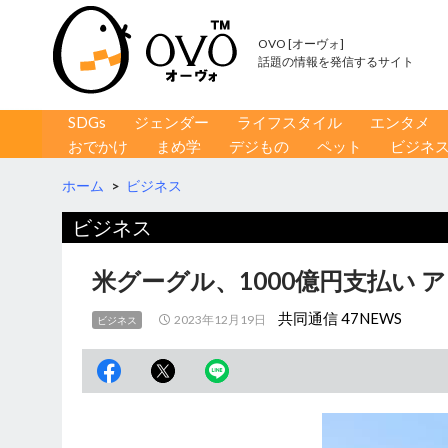
OVO [オーヴォ]
話題の情報を発信するサイト
コンテンツへ移動
検
SDGs
ジェンダー
ライフスタイル
エンタメ
索
おでかけ
まめ学
デジもの
ペット
ビジネ
ホーム
>
ビジネス
ビジネス
米グーグル、1000億円支払い
共同通信 47NEWS
2023年12月19日
ビジネス