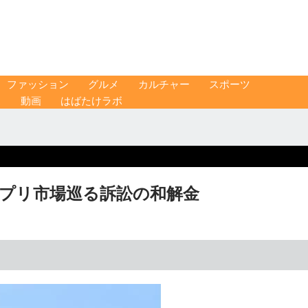
ファッション
グルメ
カルチャー
スポーツ
ス
動画
はばたけラボ
 アプリ市場巡る訴訟の和解金