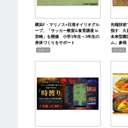
横浜F・マリノス×日清オイリオグル
先端技術
ープ、「サッカー教室&食育講座 in
指す 久
宮崎」を開催 小学1年生～3年生の
未来型園
身体づくりをサポート
ム」参画
,
,
,
スポーツ
ビジネス