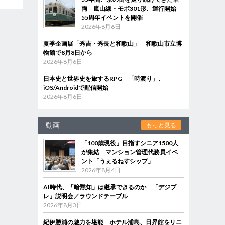
両 嵐山線・モボ301形、運行開始
55周年イベントを開催
2026年8月6日
夏季企画展「秀吉・秀長と和歌山」 和歌山市立博
物館で8月8日から
2026年8月6日
日本史と世界史を旅するRPG 「時渡り」、
iOS/Androidで配信開始
2026年8月6日
動画
もっと見る
「100歳現役」目指すシニア1500人
が集結 マンション管理代務員イベ
ント「うぇるねすシップ」
2026年8月4日
AI時代、「暗黙知」は継承できるのか 「デジブ
レ」説明会／ラウンドテーブル
2026年8月3日
紀伊勝浦の魅力を堪能 ホテル浦島、日昇館をリニ