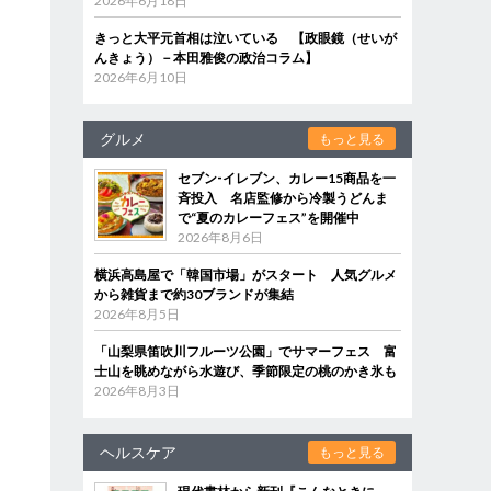
2026年6月18日
きっと大平元首相は泣いている 【政眼鏡（せいが
んきょう）－本田雅俊の政治コラム】
2026年6月10日
グルメ
もっと見る
セブン‐イレブン、カレー15商品を一
斉投入 名店監修から冷製うどんま
で“夏のカレーフェス”を開催中
2026年8月6日
横浜高島屋で「韓国市場」がスタート 人気グルメ
から雑貨まで約30ブランドが集結
2026年8月5日
「山梨県笛吹川フルーツ公園」でサマーフェス 富
士山を眺めながら水遊び、季節限定の桃のかき氷も
2026年8月3日
ヘルスケア
もっと見る