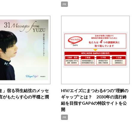
PR
ま」宿る羽生結弦のメッセ
HIV/エイズにまつわる6つの“理解の
言がもたらす心の平穏と潤
ギャップ”とは？ 2030年の流行終
結を目指すGAP6の特設サイトを公
開
PR