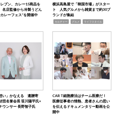
イレブン、カレー15商品を
横浜高島屋で「韓国市場」がスター
 名店監修から冷製うどん
ト 人気グルメから雑貨まで約30ブ
のカレーフェス”を開催中
ランドが集結
,
,
,
カルチャー
グルメ
ライフスタイル
想い」かなえる 遺贈寄
CAR T細胞療法はチーム医療だ！
財団名誉会長 笹川陽平氏×
医療従事者の情熱、患者さんの思い
ナウンサー 長野智子氏
を伝えるドキュメンタリー動画を公
開中