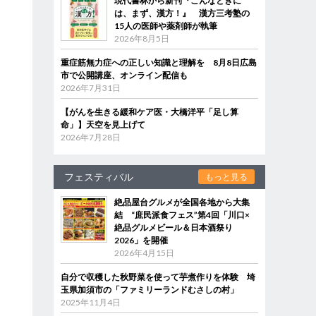
現代書林から新刊『こんなときに
は、まず、漢方！』 漢方三考塾の
15人の医師や薬剤師が執筆
2026年8月5日
重症筋無力症への正しい知識と理解を 8月8日広島
市で公開講座、オンライン配信も
2026年7月31日
【がんを生きる緩和ケア医・大橋洋平「足し算
命」】天空を見上げて
2026年7月28日
フェスティバル
もっと見る
絶品屋台グルメが全国各地から大集
結 “庶民派食フェス”第4回「川口×
絶品グルメビール＆日本酒祭り
2026」を開催
2026年4月15日
自分で収穫した秋野菜を使って芋煮作りを体験 埼
玉県加須市の「ファミリーランドむさしの村」
2025年11月4日