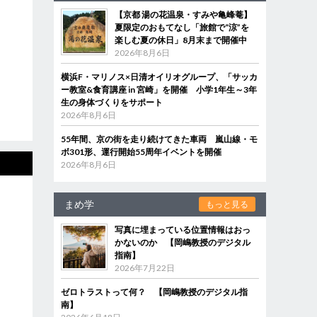
【京都 湯の花温泉・すみや亀峰菴】
夏限定のおもてなし「旅館で“涼”を
楽しむ夏の休日」8月末まで開催中
2026年8月6日
横浜F・マリノス×日清オイリオグループ、「サッカ
ー教室&食育講座 in 宮崎」を開催 小学1年生～3年
生の身体づくりをサポート
2026年8月6日
55年間、京の街を走り続けてきた車両 嵐山線・モ
ボ301形、運行開始55周年イベントを開催
2026年8月6日
まめ学
もっと見る
写真に埋まっている位置情報はおっ
かないのか 【岡嶋教授のデジタル
指南】
2026年7月22日
ゼロトラストって何？ 【岡嶋教授のデジタル指
南】