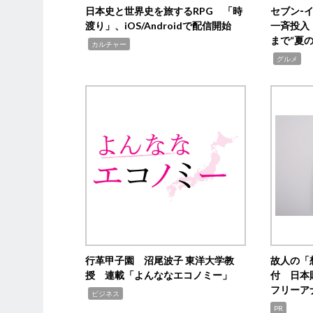
日本史と世界史を旅するRPG 「時
セブン‐
渡り」、iOS/Androidで配信開始
一斉投入
まで“夏
,
カルチャー
,
グルメ
行革甲子園 沼尾波子 東洋大学教
故人の「
授 連載「よんななエコノミー」
付 日本
フリーア
,
ビジネス
PR