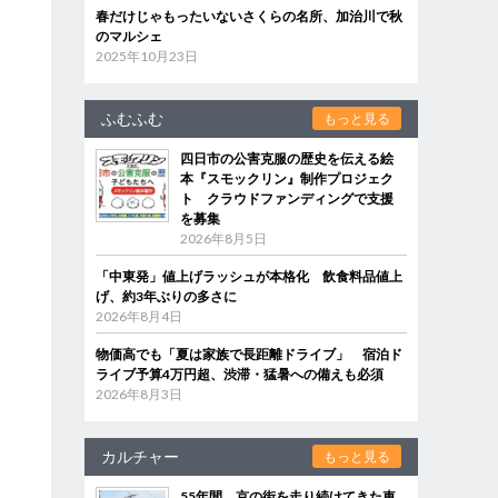
春だけじゃもったいないさくらの名所、加治川で秋
のマルシェ
2025年10月23日
ふむふむ
もっと見る
四日市の公害克服の歴史を伝える絵
本『スモックリン』制作プロジェク
ト クラウドファンディングで支援
を募集
2026年8月5日
「中東発」値上げラッシュが本格化 飲食料品値上
げ、約3年ぶりの多さに
2026年8月4日
物価高でも「夏は家族で長距離ドライブ」 宿泊ド
ライブ予算4万円超、渋滞・猛暑への備えも必須
2026年8月3日
カルチャー
もっと見る
55年間、京の街を走り続けてきた車