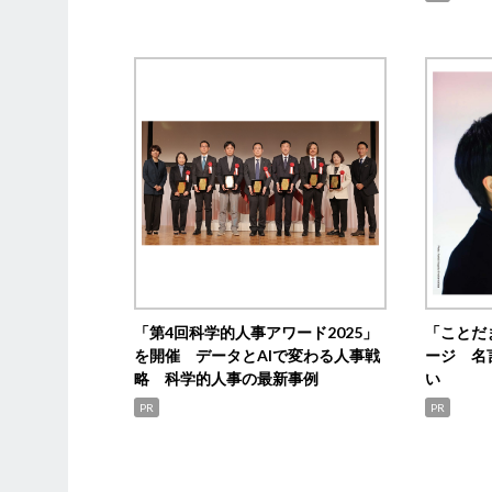
「第4回科学的人事アワード2025」
「ことだ
を開催 データとAIで変わる人事戦
ージ 名
略 科学的人事の最新事例
い
PR
PR