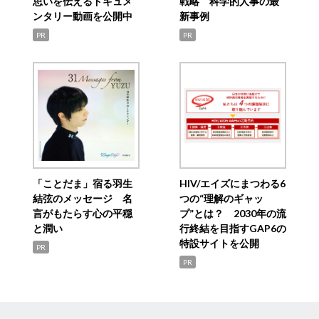
思いを伝えるドキュメ
戦略 科学的人事の最
ンタリー動画を公開中
新事例
PR
PR
「ことだま」宿る羽生
HIV/エイズにまつわる6
結弦のメッセージ 名
つの“理解のギャッ
言がもたらす心の平穏
プ”とは？ 2030年の流
と潤い
行終結を目指すGAP6の
特設サイトを公開
PR
PR