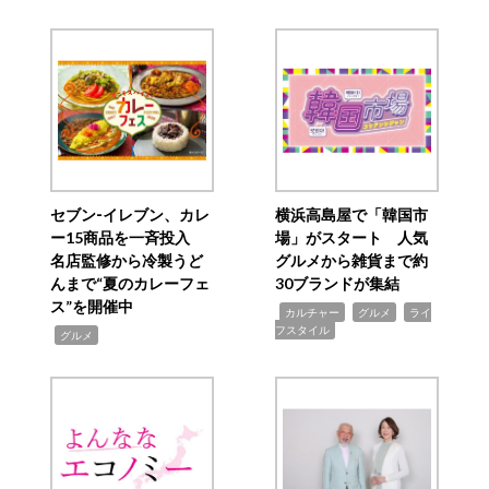
セブン‐イレブン、カレ
横浜高島屋で「韓国市
ー15商品を一斉投入
場」がスタート 人気
名店監修から冷製うど
グルメから雑貨まで約
んまで“夏のカレーフェ
30ブランドが集結
ス”を開催中
,
,
,
カルチャー
グルメ
ライ
フスタイル
,
グルメ