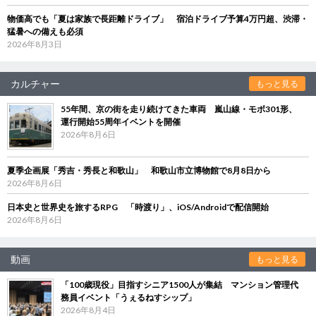
物価高でも「夏は家族で長距離ドライブ」 宿泊ドライブ予算4万円超、渋滞・
猛暑への備えも必須
2026年8月3日
カルチャー
もっと見る
55年間、京の街を走り続けてきた車両 嵐山線・モボ301形、
運行開始55周年イベントを開催
2026年8月6日
夏季企画展「秀吉・秀長と和歌山」 和歌山市立博物館で8月8日から
2026年8月6日
日本史と世界史を旅するRPG 「時渡り」、iOS/Androidで配信開始
2026年8月6日
動画
もっと見る
「100歳現役」目指すシニア1500人が集結 マンション管理代
務員イベント「うぇるねすシップ」
2026年8月4日