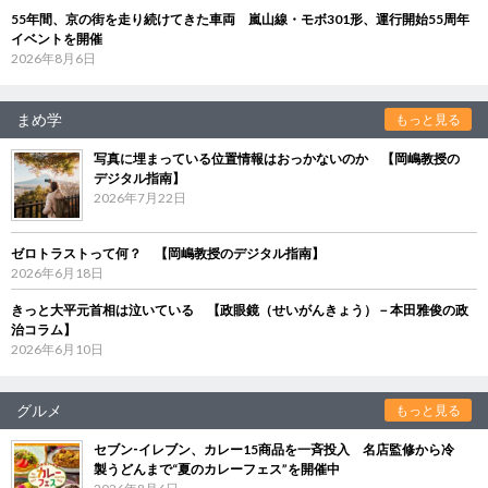
55年間、京の街を走り続けてきた車両 嵐山線・モボ301形、運行開始55周年
イベントを開催
2026年8月6日
まめ学
もっと見る
写真に埋まっている位置情報はおっかないのか 【岡嶋教授の
デジタル指南】
2026年7月22日
ゼロトラストって何？ 【岡嶋教授のデジタル指南】
2026年6月18日
きっと大平元首相は泣いている 【政眼鏡（せいがんきょう）－本田雅俊の政
治コラム】
2026年6月10日
グルメ
もっと見る
セブン‐イレブン、カレー15商品を一斉投入 名店監修から冷
製うどんまで“夏のカレーフェス”を開催中