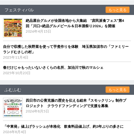
フェスティバル
もっと見る
絶品屋台グルメが全国各地から大集結 “庶民派食フェス”第4
回「川口×絶品グルメビール＆日本酒祭り2026」を開催
2026年4月15日
自分で収穫した秋野菜を使って芋煮作りを体験 埼玉県加須市の「ファミリー
ランドむさしの村」
2025年11月4日
春だけじゃもったいないさくらの名所、加治川で秋のマルシェ
2025年10月23日
ふむふむ
もっと見る
四日市の公害克服の歴史を伝える絵本『スモックリン』制作プ
ロジェクト クラウドファンディングで支援を募集
2026年8月5日
「中東発」値上げラッシュが本格化 飲食料品値上げ、約3年ぶりの多さに
2026年8月4日