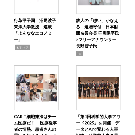
行革甲子園 沼尾波子
故人の「想い」かなえ
東洋大学教授 連載
る 遺贈寄付 日本財
「よんななエコノミ
団名誉会長 笹川陽平氏
ー」
×フリーアナウンサー
長野智子氏
,
ビジネス
PR
CAR T細胞療法はチー
「第4回科学的人事アワ
ム医療だ！ 医療従事
ード2025」を開催 デ
者の情熱、患者さんの
ータとAIで変わる人事