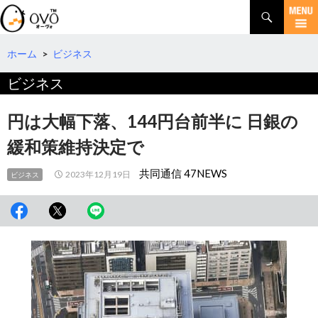
検
索
コ
ン
テ
ホーム
>
ビジネス
ン
ビジネス
ツ
へ
移
円は大幅下落、144円台前半に 日銀の
動
緩和策維持決定で
共同通信 47NEWS
2023年12月19日
ビジネス