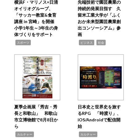
横浜F・マリノス×日清
先端技術で園芸農業の
オイリオグループ、
持続的発展目指す 久
「サッカー教室&食育
留米工業大学が「ふく
講座 in 宮崎」を開催
おか未来型園芸農業創
小学1年生～3年生の身
出コンソーシアム」参
体づくりをサポート
画
,
,
,
スポーツ
ビジネス
社会
夏季企画展「秀吉・秀
日本史と世界史を旅す
長と和歌山」 和歌山
るRPG 「時渡り」、
市立博物館で8月8日か
iOS/Androidで配信開
ら
始
,
,
カルチャー
カルチャー