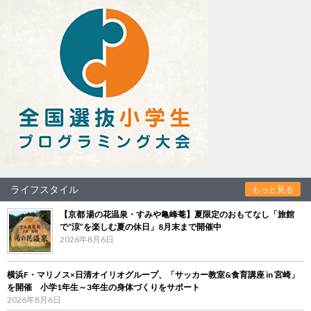
ライフスタイル
もっと見る
【京都 湯の花温泉・すみや亀峰菴】夏限定のおもてなし「旅館
で“涼”を楽しむ夏の休日」8月末まで開催中
2026年8月6日
横浜F・マリノス×日清オイリオグループ、「サッカー教室&食育講座 in 宮崎」
を開催 小学1年生～3年生の身体づくりをサポート
2026年8月6日