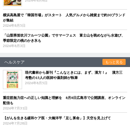
2026年8月6日
横浜高島屋で「韓国市場」がスタート 人気グルメから雑貨まで約30ブランド
が集結
2026年8月5日
「山梨県笛吹川フルーツ公園」でサマーフェス 富士山を眺めながら水遊び、
季節限定の桃のかき氷も
2026年8月3日
ヘルスケア
もっと見る
現代書林から新刊『こんなときには、まず、漢方！』 漢方三
考塾の15人の医師や薬剤師が執筆
2026年8月5日
重症筋無力症への正しい知識と理解を 8月8日広島市で公開講座、オンライン
配信も
2026年7月31日
【がんを生きる緩和ケア医・大橋洋平「足し算命」】天空を見上げて
2026年7月28日