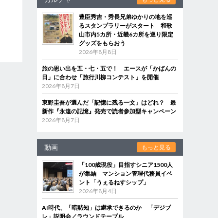
豊臣秀吉・秀長兄弟ゆかりの地を巡
るスタンプラリーがスタート 和歌
山市内5カ所・近畿6カ所を巡り限定
グッズをもらおう
2026年8月8日
旅の思い出を五・七・五で！ エースが「かばんの
日」に合わせ「旅行川柳コンテスト」を開催
2026年8月7日
東野圭吾が選んだ「記憶に残る一文」はどれ？ 最
新作『永遠の記憶』発売で読者参加型キャンペーン
2026年8月7日
動画
もっと見る
「100歳現役」目指すシニア1500人
が集結 マンション管理代務員イベ
ント「うぇるねすシップ」
2026年8月4日
AI時代、「暗黙知」は継承できるのか 「デジブ
レ」説明会／ラウンドテーブル