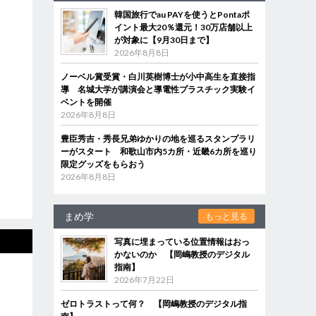
韓国旅行でau PAYを使うとPontaポ
イント最大20％還元！30万店舗以上
が対象に【9月30日まで】
2026年8月8日
ノーベル賞受賞・白川英樹博士が小中高生を直接指
導 名城大学が講演会と導電性プラスチック実験イ
ベントを開催
2026年8月8日
豊臣秀吉・秀長兄弟ゆかりの地を巡るスタンプラリ
ーがスタート 和歌山市内5カ所・近畿6カ所を巡り
限定グッズをもらおう
2026年8月8日
まめ学
もっと見る
写真に埋まっている位置情報はおっ
かないのか 【岡嶋教授のデジタル
指南】
2026年7月22日
ゼロトラストって何？ 【岡嶋教授のデジタル指