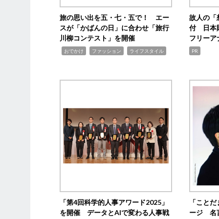
旅の思い出を五・七・五で！ エー
故人の「
スが「かばんの日」に合わせ「旅行
付 日本
川柳コンテスト」を開催
フリーア
,
,
,
おでかけ
ファッション
ライフスタイル
PR
「第4回科学的人事アワード2025」
「ことだ
を開催 データとAIで変わる人事戦
ージ 名