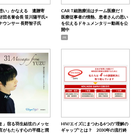
想い」かなえる 遺贈寄
CAR T細胞療法はチーム医療だ！
財団名誉会長 笹川陽平氏×
医療従事者の情熱、患者さんの思い
ナウンサー 長野智子氏
を伝えるドキュメンタリー動画を公
開中
PR
ま」宿る羽生結弦のメッセ
HIV/エイズにまつわる6つの“理解の
言がもたらす心の平穏と潤
ギャップ”とは？ 2030年の流行終