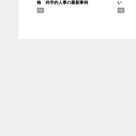
略 科学的人事の最新事例
い
PR
PR