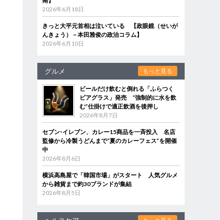
南】
2026年6月18日
きっと大平元首相は泣いている 【政眼鏡（せいが
んきょう）－本田雅俊の政治コラム】
2026年6月10日
グルメ
もっと見る
ビールだけ飲むと倒れる「ふらつく
ビアグラス」発売 “強制的に水を飲
む”仕掛けで適正飲酒を後押し
2026年8月7日
セブン‐イレブン、カレー15商品を一斉投入 名店
監修から冷製うどんまで“夏のカレーフェス”を開催
中
2026年8月6日
横浜高島屋で「韓国市場」がスタート 人気グルメ
から雑貨まで約30ブランドが集結
2026年8月5日