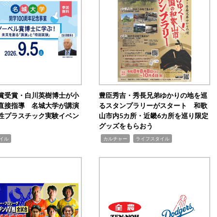
賞受賞・白川英樹博士が小
豊臣秀吉・秀長兄弟ゆかりの地を巡
直接指導 名城大学が講演
るスタンプラリーがスタート 和歌
性プラスチック実験イベン
山市内5カ所・近畿6カ所を巡り限定
グッズをもらおう
,
,
イル
カルチャー
ライフスタイル