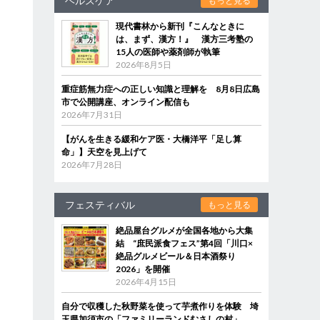
ヘルスケア
もっと見る
現代書林から新刊『こんなときに
は、まず、漢方！』 漢方三考塾の
15人の医師や薬剤師が執筆
2026年8月5日
重症筋無力症への正しい知識と理解を 8月8日広島
市で公開講座、オンライン配信も
2026年7月31日
【がんを生きる緩和ケア医・大橋洋平「足し算
命」】天空を見上げて
2026年7月28日
フェスティバル
もっと見る
絶品屋台グルメが全国各地から大集
結 “庶民派食フェス”第4回「川口×
絶品グルメビール＆日本酒祭り
2026」を開催
2026年4月15日
自分で収穫した秋野菜を使って芋煮作りを体験 埼
玉県加須市の「ファミリーランドむさしの村」