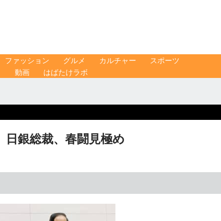
ファッション
グルメ
カルチャー
スポーツ
ス
動画
はばたけラボ
 日銀総裁、春闘見極め