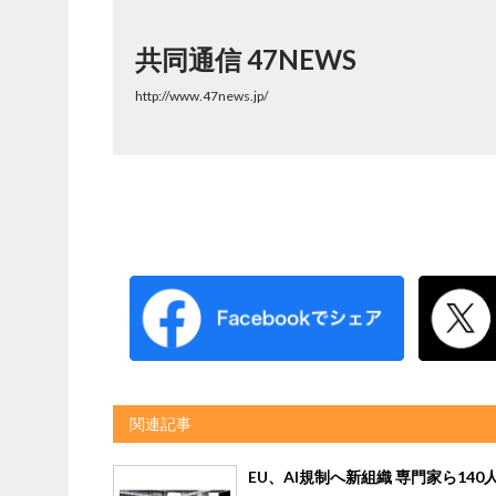
共同通信 47NEWS
http://www.47news.jp/
関連記事
EU、AI規制へ新組織 専門家ら140