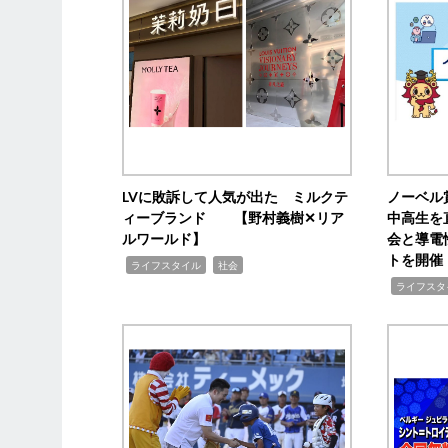
LVに敗訴して人気が出た ミルクテ
ノーベル
ィーブランド 【野村義樹✕リア
中高生を
ルワールド】
会と導電
トを開催
,
,
ライフスタイル
社会
,
ライフスタ