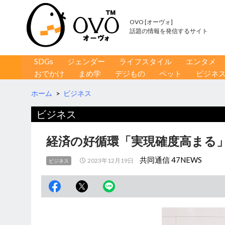
OVO [オーヴォ]
話題の情報を発信するサイト
コンテンツへ移動
検
SDGs
ジェンダー
ライフスタイル
エンタメ
索
おでかけ
まめ学
デジもの
ペット
ビジネ
ホーム
>
ビジネス
ビジネス
経済の好循環「実現確度高まる」
共同通信 47NEWS
2023年12月19日
ビジネス