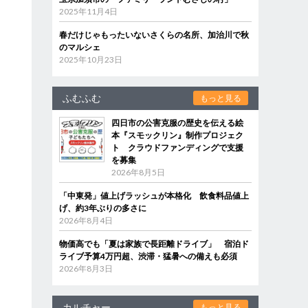
2025年11月4日
春だけじゃもったいないさくらの名所、加治川で秋
のマルシェ
2025年10月23日
ふむふむ
もっと見る
四日市の公害克服の歴史を伝える絵
本『スモックリン』制作プロジェク
ト クラウドファンディングで支援
を募集
2026年8月5日
「中東発」値上げラッシュが本格化 飲食料品値上
げ、約3年ぶりの多さに
2026年8月4日
物価高でも「夏は家族で長距離ドライブ」 宿泊ド
ライブ予算4万円超、渋滞・猛暑への備えも必須
2026年8月3日
カルチャー
もっと見る