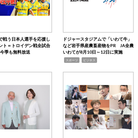
で戦う日本人選手を応援し
ドジャースタジアムで「いわて牛」
ント＝トロイデン戦全試合
など岩手県産農畜産物をPR JA全農
0が今季も無料放送
いわてが8月10日～12日に実施
,
,
スポーツ
ビジネス