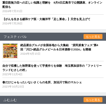
重症筋無力症への正しい知識と理解を 8月8日広島市で公開講座、オンライン
配信も
2026年7月31日
【がんを生きる緩和ケア医・大橋洋平「足し算命」】天空を見上げて
2026年7月28日
フェスティバル
もっと見る
絶品屋台グルメが全国各地から大集結 “庶民派食フェス”第4
回「川口×絶品グルメビール＆日本酒祭り2026」を開催
2026年4月15日
自分で収穫した秋野菜を使って芋煮作りを体験 埼玉県加須市の「ファミリー
ランドむさしの村」
2025年11月4日
春だけじゃもったいないさくらの名所、加治川で秋のマルシェ
2025年10月23日
ふむふむ
もっと見る