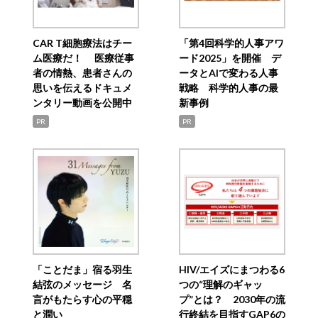
CAR T細胞療法はチー
「第4回科学的人事アワ
ム医療だ！ 医療従事
ード2025」を開催 デ
者の情熱、患者さんの
ータとAIで変わる人事
思いを伝えるドキュメ
戦略 科学的人事の最
ンタリー動画を公開中
新事例
PR
PR
「ことだま」宿る羽生
HIV/エイズにまつわる6
結弦のメッセージ 名
つの“理解のギャッ
言がもたらす心の平穏
プ”とは？ 2030年の流
と潤い
行終結を目指すGAP6の