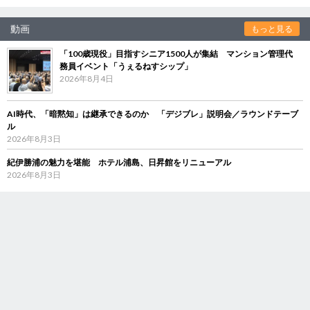
動画
もっと見る
「100歳現役」目指すシニア1500人が集結 マンション管理代
務員イベント「うぇるねすシップ」
2026年8月4日
AI時代、「暗黙知」は継承できるのか 「デジブレ」説明会／ラウンドテーブ
ル
2026年8月3日
紀伊勝浦の魅力を堪能 ホテル浦島、日昇館をリニューアル
2026年8月3日