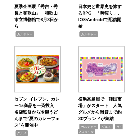
夏季企画展「秀吉・秀
日本史と世界史を旅す
長と和歌山」 和歌山
るRPG 「時渡り」、
市立博物館で8月8日か
iOS/Androidで配信開
ら
始
,
,
カルチャー
カルチャー
セブン‐イレブン、カレ
横浜高島屋で「韓国市
ー15商品を一斉投入
場」がスタート 人気
名店監修から冷製うど
グルメから雑貨まで約
んまで“夏のカレーフェ
30ブランドが集結
ス”を開催中
,
,
,
カルチャー
グルメ
ライ
フスタイル
,
グルメ