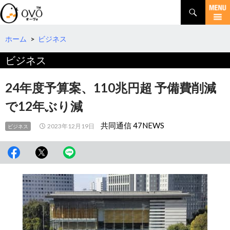
検
索
コ
ン
テ
ホーム
>
ビジネス
ン
ビジネス
ツ
へ
移
24年度予算案、110兆円超 予備費削減
動
で12年ぶり減
共同通信 47NEWS
2023年12月19日
ビジネス