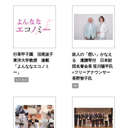
行革甲子園 沼尾波子
故人の「想い」かなえ
東洋大学教授 連載
る 遺贈寄付 日本財
「よんななエコノミ
団名誉会長 笹川陽平氏
ー」
×フリーアナウンサー
長野智子氏
,
ビジネス
PR