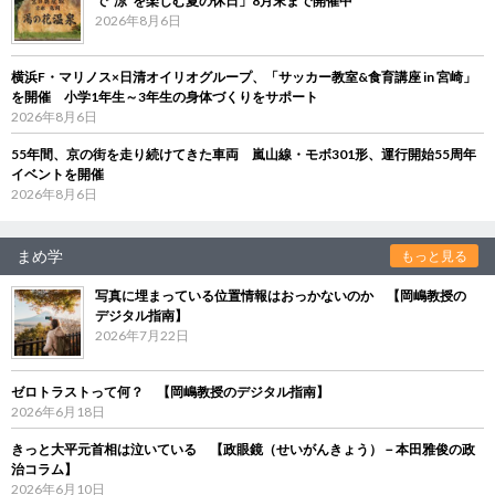
で“涼”を楽しむ夏の休日」8月末まで開催中
2026年8月6日
横浜F・マリノス×日清オイリオグループ、「サッカー教室&食育講座 in 宮崎」
を開催 小学1年生～3年生の身体づくりをサポート
2026年8月6日
55年間、京の街を走り続けてきた車両 嵐山線・モボ301形、運行開始55周年
イベントを開催
2026年8月6日
まめ学
もっと見る
写真に埋まっている位置情報はおっかないのか 【岡嶋教授の
デジタル指南】
2026年7月22日
ゼロトラストって何？ 【岡嶋教授のデジタル指南】
2026年6月18日
きっと大平元首相は泣いている 【政眼鏡（せいがんきょう）－本田雅俊の政
治コラム】
2026年6月10日