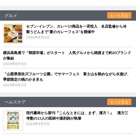
グルメ
もっと見る
セブン‐イレブン、カレー15商品を一斉投入 名店監修から冷
製うどんまで“夏のカレーフェス”を開催中
2026年8月6日
横浜高島屋で「韓国市場」がスタート 人気グルメから雑貨まで約30ブランド
が集結
2026年8月5日
「山梨県笛吹川フルーツ公園」でサマーフェス 富士山を眺めながら水遊び、
季節限定の桃のかき氷も
2026年8月3日
ヘルスケア
もっと見る
現代書林から新刊『こんなときには、まず、漢方！』 漢方三
考塾の15人の医師や薬剤師が執筆
2026年8月5日