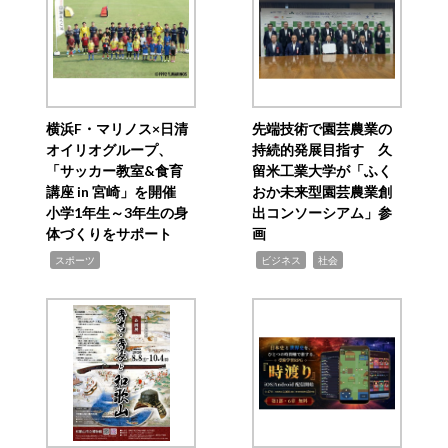
横浜F・マリノス×日清
先端技術で園芸農業の
オイリオグループ、
持続的発展目指す 久
「サッカー教室&食育
留米工業大学が「ふく
講座 in 宮崎」を開催
おか未来型園芸農業創
小学1年生～3年生の身
出コンソーシアム」参
体づくりをサポート
画
,
,
,
スポーツ
ビジネス
社会