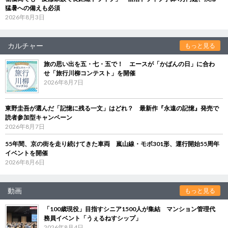
猛暑への備えも必須
2026年8月3日
カルチャー
もっと見る
旅の思い出を五・七・五で！ エースが「かばんの日」に合わ
せ「旅行川柳コンテスト」を開催
2026年8月7日
東野圭吾が選んだ「記憶に残る一文」はどれ？ 最新作『永遠の記憶』発売で
読者参加型キャンペーン
2026年8月7日
55年間、京の街を走り続けてきた車両 嵐山線・モボ301形、運行開始55周年
イベントを開催
2026年8月6日
動画
もっと見る
「100歳現役」目指すシニア1500人が集結 マンション管理代
務員イベント「うぇるねすシップ」
2026年8月4日