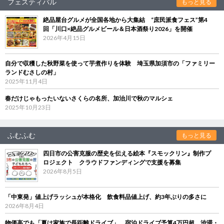
フェスティバル
もっと見る
絶品屋台グルメが全国各地から大集結 “庶民派食フェス”第4
回「川口×絶品グルメビール＆日本酒祭り2026」を開催
2026年4月15日
自分で収穫した秋野菜を使って芋煮作りを体験 埼玉県加須市の「ファミリー
ランドむさしの村」
2025年11月4日
春だけじゃもったいないさくらの名所、加治川で秋のマルシェ
2025年10月23日
ふむふむ
もっと見る
四日市の公害克服の歴史を伝える絵本『スモックリン』制作プ
ロジェクト クラウドファンディングで支援を募集
2026年8月5日
「中東発」値上げラッシュが本格化 飲食料品値上げ、約3年ぶりの多さに
2026年8月4日
物価高でも「夏は家族で長距離ドライブ」 宿泊ドライブ予算4万円超、渋滞・