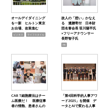
オールデイダイニング
故人の「想い」かなえ
を一新 ヒルトン東京
る 遺贈寄付 日本財
お台場、改装進む
団名誉会長 笹川陽平氏
×フリーアナウンサー
,
,
ビジネス
ライフスタイル
長野智子氏
PR
CAR T細胞療法はチー
「第4回科学的人事アワ
ム医療だ！ 医療従事
ード2025」を開催 デ
者の情熱、患者さんの
ータとAIで変わる人事