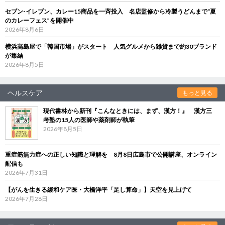
セブン‐イレブン、カレー15商品を一斉投入 名店監修から冷製うどんまで“夏
のカレーフェス”を開催中
2026年8月6日
横浜高島屋で「韓国市場」がスタート 人気グルメから雑貨まで約30ブランド
が集結
2026年8月5日
ヘルスケア
もっと見る
現代書林から新刊『こんなときには、まず、漢方！』 漢方三
考塾の15人の医師や薬剤師が執筆
2026年8月5日
重症筋無力症への正しい知識と理解を 8月8日広島市で公開講座、オンライン
配信も
2026年7月31日
【がんを生きる緩和ケア医・大橋洋平「足し算命」】天空を見上げて
2026年7月28日