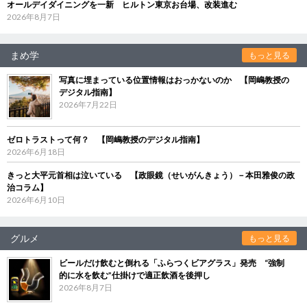
オールデイダイニングを一新 ヒルトン東京お台場、改装進む
2026年8月7日
まめ学
もっと見る
写真に埋まっている位置情報はおっかないのか 【岡嶋教授の
デジタル指南】
2026年7月22日
ゼロトラストって何？ 【岡嶋教授のデジタル指南】
2026年6月18日
きっと大平元首相は泣いている 【政眼鏡（せいがんきょう）－本田雅俊の政
治コラム】
2026年6月10日
グルメ
もっと見る
ビールだけ飲むと倒れる「ふらつくビアグラス」発売 “強制
的に水を飲む”仕掛けで適正飲酒を後押し
2026年8月7日