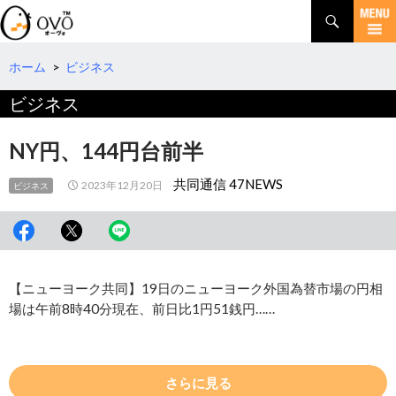
検
索
コ
ン
テ
ホーム
>
ビジネス
ン
ビジネス
ツ
へ
移
NY円、144円台前半
動
共同通信 47NEWS
2023年12月20日
ビジネス
【ニューヨーク共同】19日のニューヨーク外国為替市場の円相
場は午前8時40分現在、前日比1円51銭円……
さらに見る