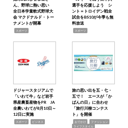
ん、野球に熱い思い
選手を応援しよう シ
全日本学童軟式野球大
ント＝トロイデン戦全
会 マクドナルド・トー
試合をBS10が今季も無
ナメントが開幕
料放送
,
,
スポーツ
スポーツ
ドジャースタジアムで
旅の思い出を五・七・
「いわて牛」など岩手
五で！ エースが「か
県産農畜産物をPR JA
ばんの日」に合わせ
全農いわてが8月10日～
「旅行川柳コンテス
12日に実施
ト」を開催
,
,
,
,
,
スポーツ
ビジネス
おでかけ
ファッション
ライフスタイル