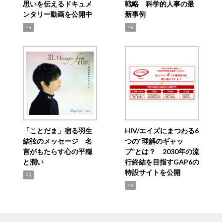
思いを伝えるドキュメ
戦略 科学的人事の最
ンタリー動画を公開中
新事例
PR
PR
「ことだま」宿る羽生
HIV/エイズにまつわる6
結弦のメッセージ 名
つの“理解のギャッ
言がもたらす心の平穏
プ”とは？ 2030年の流
と潤い
行終結を目指すGAP6の
特設サイトを公開
PR
PR