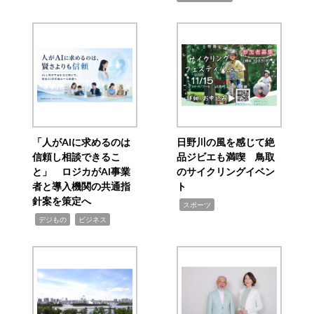
「人がAIに求めるのは
日野川の風を感じて絶
信頼し相談できるこ
品ジビエも満喫 鳥取
と」 ロジカがAI事業
のサイクリングイベン
者と導入機関の共通指
ト
針案を策定へ
,
スポーツ
,
,
デジもの
ビジネス