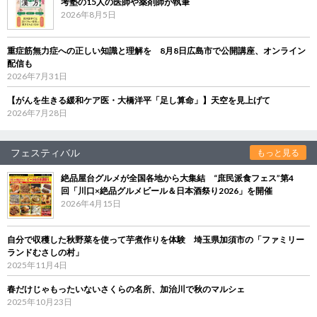
考塾の15人の医師や薬剤師が執筆
2026年8月5日
重症筋無力症への正しい知識と理解を 8月8日広島市で公開講座、オンライン
配信も
2026年7月31日
【がんを生きる緩和ケア医・大橋洋平「足し算命」】天空を見上げて
2026年7月28日
フェスティバル
もっと見る
絶品屋台グルメが全国各地から大集結 “庶民派食フェス”第4
回「川口×絶品グルメビール＆日本酒祭り2026」を開催
2026年4月15日
自分で収穫した秋野菜を使って芋煮作りを体験 埼玉県加須市の「ファミリー
ランドむさしの村」
2025年11月4日
春だけじゃもったいないさくらの名所、加治川で秋のマルシェ
2025年10月23日