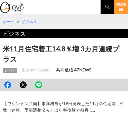
検
索
コ
ン
テ
ホーム
>
ビジネス
ン
ビジネス
ツ
へ
移
米11月住宅着工14.8％増 3カ月連続プ
動
ラス
共同通信 47NEWS
2023年12月20日
ビジネス
【ワシントン共同】米商務省が19日発表した11月の住宅着工件
数（速報、季節調整済み）は年率換算で前月……