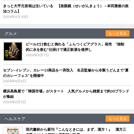
きっと大平元首相は泣いている 【政眼鏡（せいがんきょう）－本田雅俊の政
治コラム】
2026年6月10日
グルメ
もっと見る
ビールだけ飲むと倒れる「ふらつくビアグラス」発売 “強制
的に水を飲む”仕掛けで適正飲酒を後押し
2026年8月7日
セブン‐イレブン、カレー15商品を一斉投入 名店監修から冷製うどんまで“夏
のカレーフェス”を開催中
2026年8月6日
横浜高島屋で「韓国市場」がスタート 人気グルメから雑貨まで約30ブランド
が集結
2026年8月5日
ヘルスケア
もっと見る
現代書林から新刊『こんなときには、まず、漢方！』 漢方三