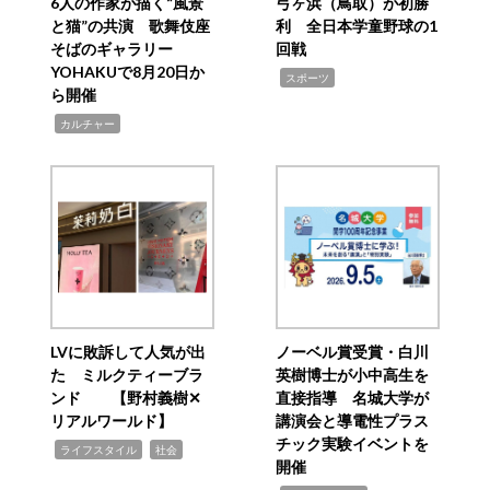
6人の作家が描く“風景
弓ヶ浜（鳥取）が初勝
と猫”の共演 歌舞伎座
利 全日本学童野球の1
そばのギャラリー
回戦
YOHAKUで8月20日か
,
スポーツ
ら開催
,
カルチャー
LVに敗訴して人気が出
ノーベル賞受賞・白川
た ミルクティーブラ
英樹博士が小中高生を
ンド 【野村義樹✕
直接指導 名城大学が
リアルワールド】
講演会と導電性プラス
チック実験イベントを
,
,
ライフスタイル
社会
開催