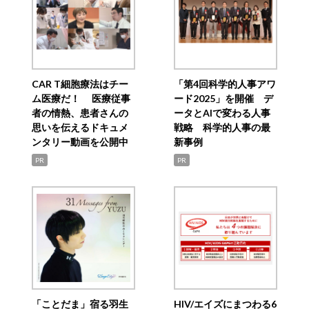
CAR T細胞療法はチー
「第4回科学的人事アワ
ム医療だ！ 医療従事
ード2025」を開催 デ
者の情熱、患者さんの
ータとAIで変わる人事
思いを伝えるドキュメ
戦略 科学的人事の最
ンタリー動画を公開中
新事例
PR
PR
「ことだま」宿る羽生
HIV/エイズにまつわる6