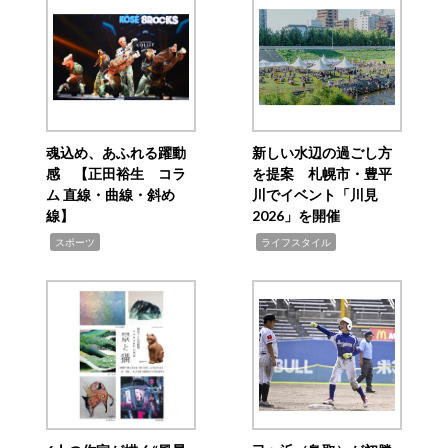
魂込め、あふれる躍動
新しい水辺の過ごし方
感 【正田裕生 コラ
を提案 札幌市・豊平
ム 直線・曲線・斜め
川でイベント「川見
線】
2026」を開催
,
,
スポーツ
ライフスタイル