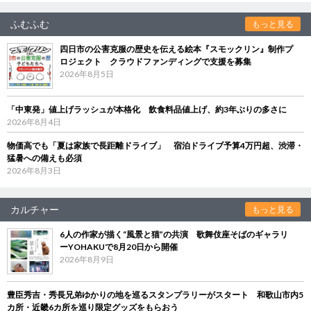
ふむふむ
もっと見る
四日市の公害克服の歴史を伝える絵本『スモックリン』制作プ
ロジェクト クラウドファンディングで支援を募集
2026年8月5日
「中東発」値上げラッシュが本格化 飲食料品値上げ、約3年ぶりの多さに
2026年8月4日
物価高でも「夏は家族で長距離ドライブ」 宿泊ドライブ予算4万円超、渋滞・
猛暑への備えも必須
2026年8月3日
カルチャー
もっと見る
6人の作家が描く“風景と猫”の共演 歌舞伎座そばのギャラリ
ーYOHAKUで8月20日から開催
2026年8月9日
豊臣秀吉・秀長兄弟ゆかりの地を巡るスタンプラリーがスタート 和歌山市内5
カ所・近畿6カ所を巡り限定グッズをもらおう