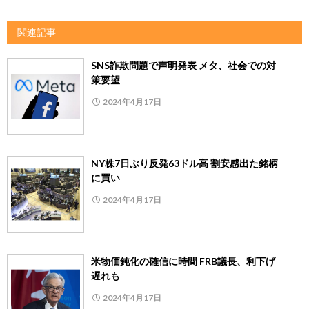
関連記事
SNS詐欺問題で声明発表 メタ、社会での対
策要望
2024年4月17日
NY株7日ぶり反発63ドル高 割安感出た銘柄
に買い
2024年4月17日
米物価鈍化の確信に時間 FRB議長、利下げ
遅れも
2024年4月17日