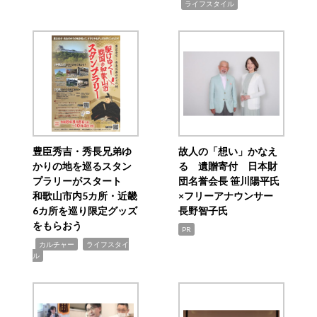
,
ライフスタイル
豊臣秀吉・秀長兄弟ゆ
故人の「想い」かなえ
かりの地を巡るスタン
る 遺贈寄付 日本財
プラリーがスタート
団名誉会長 笹川陽平氏
和歌山市内5カ所・近畿
×フリーアナウンサー
6カ所を巡り限定グッズ
長野智子氏
をもらおう
PR
,
,
カルチャー
ライフスタイ
ル