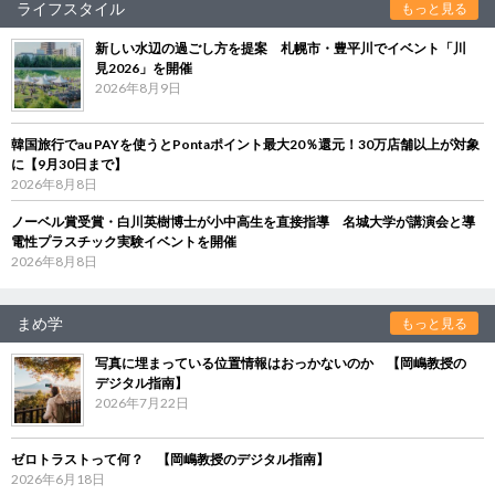
ライフスタイル
もっと見る
新しい水辺の過ごし方を提案 札幌市・豊平川でイベント「川
見2026」を開催
2026年8月9日
韓国旅行でau PAYを使うとPontaポイント最大20％還元！30万店舗以上が対象
に【9月30日まで】
2026年8月8日
ノーベル賞受賞・白川英樹博士が小中高生を直接指導 名城大学が講演会と導
電性プラスチック実験イベントを開催
2026年8月8日
まめ学
もっと見る
写真に埋まっている位置情報はおっかないのか 【岡嶋教授の
デジタル指南】
2026年7月22日
ゼロトラストって何？ 【岡嶋教授のデジタル指南】
2026年6月18日