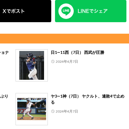
ショナ
日1―11西（7日） 西武が圧勝
2024年4月7日
年ぶり
ヤ3―1神（7日） ヤクルト、連敗4で止め
る
2024年4月7日