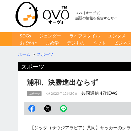
OVO [オーヴォ]
話題の情報を発信するサイト
コンテンツへ移動
検
SDGs
ジェンダー
ライフスタイル
エンタメ
索
おでかけ
まめ学
デジもの
ペット
ビジネ
ホーム
>
スポーツ
スポーツ
浦和、決勝進出ならず
共同通信 47NEWS
2023年12月20日
スポーツ
【ジッダ（サウジアラビア）共同】サッカーのクラ