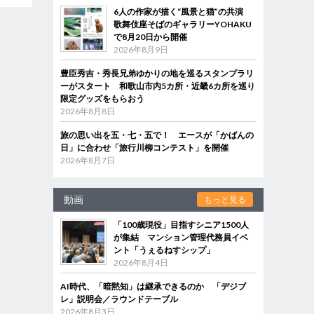
6人の作家が描く“風景と猫”の共演
歌舞伎座そばのギャラリーYOHAKU
で8月20日から開催
2026年8月9日
豊臣秀吉・秀長兄弟ゆかりの地を巡るスタンプラリ
ーがスタート 和歌山市内5カ所・近畿6カ所を巡り
限定グッズをもらおう
2026年8月8日
旅の思い出を五・七・五で！ エースが「かばんの
日」に合わせ「旅行川柳コンテスト」を開催
2026年8月7日
動画
もっと見る
「100歳現役」目指すシニア1500人
が集結 マンション管理代務員イベ
ント「うぇるねすシップ」
2026年8月4日
AI時代、「暗黙知」は継承できるのか 「デジブ
レ」説明会／ラウンドテーブル
2026年8月3日