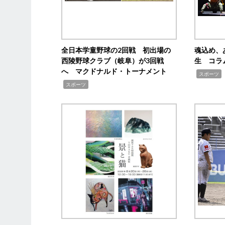
全日本学童野球の2回戦 初出場の
魂込め、
西陵野球クラブ（岐阜）が3回戦
生 コラ
へ マクドナルド・トーナメント
,
スポーツ
,
スポーツ