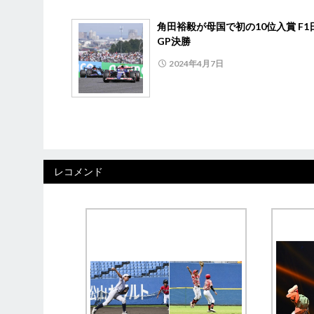
角田裕毅が母国で初の10位入賞 F1
GP決勝
2024年4月7日
レコメンド