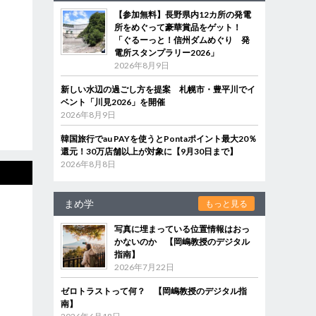
【参加無料】長野県内12カ所の発電
所をめぐって豪華賞品をゲット！
「ぐるーっと！信州ダムめぐり 発
電所スタンプラリー2026」
2026年8月9日
新しい水辺の過ごし方を提案 札幌市・豊平川でイ
ベント「川見2026」を開催
2026年8月9日
韓国旅行でau PAYを使うとPontaポイント最大20％
還元！30万店舗以上が対象に【9月30日まで】
2026年8月8日
まめ学
もっと見る
写真に埋まっている位置情報はおっ
かないのか 【岡嶋教授のデジタル
指南】
2026年7月22日
ゼロトラストって何？ 【岡嶋教授のデジタル指
南】