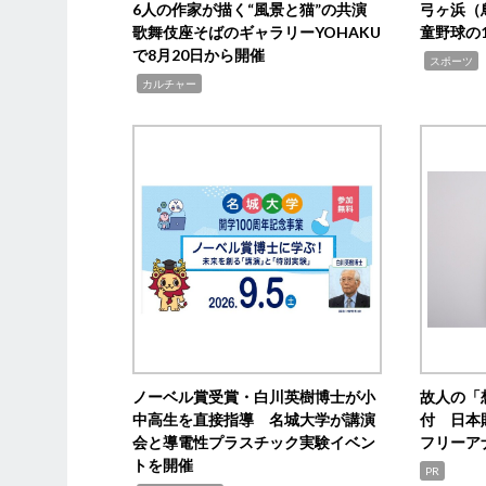
6人の作家が描く“風景と猫”の共演
弓ヶ浜（
歌舞伎座そばのギャラリーYOHAKU
童野球の
で8月20日から開催
,
スポーツ
,
カルチャー
ノーベル賞受賞・白川英樹博士が小
故人の「
中高生を直接指導 名城大学が講演
付 日本
会と導電性プラスチック実験イベン
フリーア
トを開催
PR