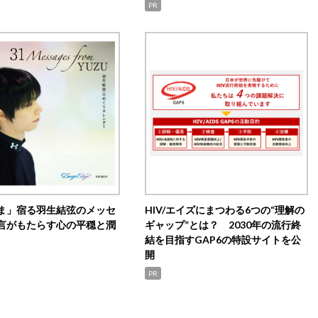
PR
ま」宿る羽生結弦のメッセ
HIV/エイズにまつわる6つの“理解の
言がもたらす心の平穏と潤
ギャップ”とは？ 2030年の流行終
結を目指すGAP6の特設サイトを公
開
PR