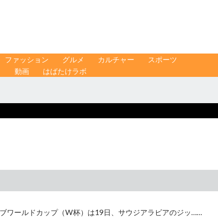
ファッション
グルメ
カルチャー
スポーツ
ス
動画
はばたけラボ
ブワールドカップ（W杯）は19日、サウジアラビアのジッ……