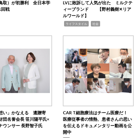
鳥取）が初勝利 全日本学
LVに敗訴して人気が出た ミルクテ
1回戦
ィーブランド 【野村義樹✕リア
ルワールド】
,
,
ライフスタイル
社会
想い」かなえる 遺贈寄
CAR T細胞療法はチーム医療だ！
財団名誉会長 笹川陽平氏×
医療従事者の情熱、患者さんの思い
ナウンサー 長野智子氏
を伝えるドキュメンタリー動画を公
開中