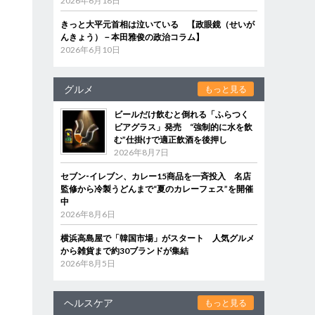
2026年6月18日
きっと大平元首相は泣いている 【政眼鏡（せいが
んきょう）－本田雅俊の政治コラム】
2026年6月10日
グルメ
もっと見る
ビールだけ飲むと倒れる「ふらつく
ビアグラス」発売 “強制的に水を飲
む”仕掛けで適正飲酒を後押し
2026年8月7日
セブン‐イレブン、カレー15商品を一斉投入 名店
監修から冷製うどんまで“夏のカレーフェス”を開催
中
2026年8月6日
横浜高島屋で「韓国市場」がスタート 人気グルメ
から雑貨まで約30ブランドが集結
2026年8月5日
ヘルスケア
もっと見る