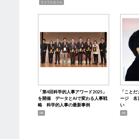
,
ライフスタイル
「第4回科学的人事アワード2025」
「ことだ
を開催 データとAIで変わる人事戦
ージ 名
略 科学的人事の最新事例
い
PR
PR