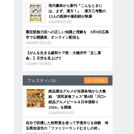
現代書林から新刊『こんなときに
は、まず、漢方！』 漢方三考塾の
15人の医師や薬剤師が執筆
2026年8月5日
重症筋無力症への正しい知識と理解を 8月8日広島
市で公開講座、オンライン配信も
2026年7月31日
【がんを生きる緩和ケア医・大橋洋平「足し算
命」】天空を見上げて
2026年7月28日
フェスティバル
もっと見る
絶品屋台グルメが全国各地から大集
結 “庶民派食フェス”第4回「川口×
絶品グルメビール＆日本酒祭り
2026」を開催
2026年4月15日
自分で収穫した秋野菜を使って芋煮作りを体験 埼
玉県加須市の「ファミリーランドむさしの村」
2025年11月4日