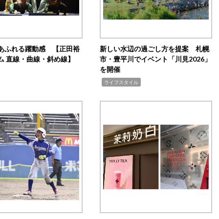
あふれる躍動感 【正田裕
新しい水辺の過ごし方を提案 札幌
ム 直線・曲線・斜め線】
市・豊平川でイベント「川見2026」
を開催
,
ライフスタイル