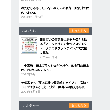
春だけじゃもったいないさくらの名所、加治川で秋
のマルシェ
2025年10月23日
ふむふむ
もっと見る
四日市の公害克服の歴史を伝える絵
本『スモックリン』制作プロジェク
ト クラウドファンディングで支援
を募集
2026年8月5日
「中東発」値上げラッシュが本格化 飲食料品値上
げ、約3年ぶりの多さに
2026年8月4日
物価高でも「夏は家族で長距離ドライブ」 宿泊ド
ライブ予算4万円超、渋滞・猛暑への備えも必須
2026年8月3日
カルチャー
もっと見る