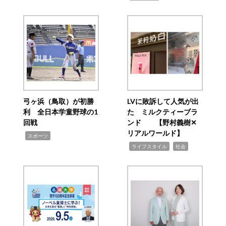
弓ヶ浜（鳥取）が初勝
LVに敗訴して人気が出
利 全日本学童野球の1
た ミルクティーブラ
回戦
ンド 【野村義樹✕
リアルワールド】
,
スポーツ
,
,
ライフスタイル
社会