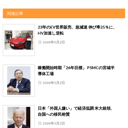
関連記事
23年のEV世界販売、急減速 伸び率25％に、
HV加速し逆転
2024年5月2日
稼働開始時期「26年目標」 PSMCの宮城半
導体工場
2024年5月2日
日本「外国人嫌い」で経済低調 米大統領、
自国への移民称賛
2024年5月2日