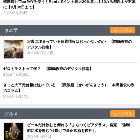
韓国旅行でau PAYを使うとPontaポイント最大20％還元！30万店舗以上が対象
に【9月30日まで】
2026年8月8日
まめ学
もっと見る
写真に埋まっている位置情報はおっかないのか 【岡嶋教授の
デジタル指南】
2026年7月22日
ゼロトラストって何？ 【岡嶋教授のデジタル指南】
2026年6月18日
きっと大平元首相は泣いている 【政眼鏡（せいがんきょう）－本田雅俊の政
治コラム】
2026年6月10日
グルメ
もっと見る
ビールだけ飲むと倒れる「ふらつくビアグラス」発売 “強制
的に水を飲む”仕掛けで適正飲酒を後押し
2026年8月7日