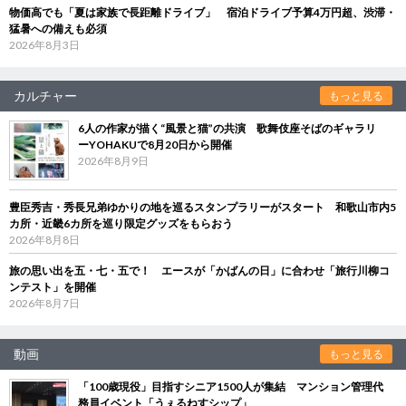
物価高でも「夏は家族で長距離ドライブ」 宿泊ドライブ予算4万円超、渋滞・
猛暑への備えも必須
2026年8月3日
カルチャー
もっと見る
6人の作家が描く“風景と猫”の共演 歌舞伎座そばのギャラリ
ーYOHAKUで8月20日から開催
2026年8月9日
豊臣秀吉・秀長兄弟ゆかりの地を巡るスタンプラリーがスタート 和歌山市内5
カ所・近畿6カ所を巡り限定グッズをもらおう
2026年8月8日
旅の思い出を五・七・五で！ エースが「かばんの日」に合わせ「旅行川柳コ
ンテスト」を開催
2026年8月7日
動画
もっと見る
「100歳現役」目指すシニア1500人が集結 マンション管理代
務員イベント「うぇるねすシップ」