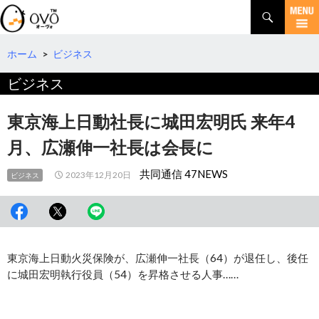
検
索
コ
ン
テ
ホーム
>
ビジネス
ン
ビジネス
ツ
へ
移
東京海上日動社長に城田宏明氏 来年4
動
月、広瀬伸一社長は会長に
共同通信 47NEWS
2023年12月20日
ビジネス
東京海上日動火災保険が、広瀬伸一社長（64）が退任し、後任
に城田宏明執行役員（54）を昇格させる人事……