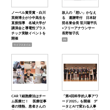
ノーベル賞受賞・白川
故人の「想い」かなえ
英樹博士が小中高生を
る 遺贈寄付 日本財
直接指導 名城大学が
団名誉会長 笹川陽平氏
講演会と導電性プラス
×フリーアナウンサー
チック実験イベントを
長野智子氏
開催
PR
,
ライフスタイル
CAR T細胞療法はチー
「第4回科学的人事アワ
ム医療だ！ 医療従事
ード2025」を開催 デ
者の情熱、患者さんの
ータとAIで変わる人事