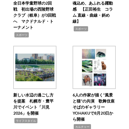
全日本学童野球の2回
魂込め、あふれる躍動
戦 初出場の西陵野球
感 【正田裕生 コラ
クラブ（岐阜）が3回戦
ム 直線・曲線・斜め
へ マクドナルド・ト
線】
ーナメント
,
スポーツ
,
スポーツ
新しい水辺の過ごし方
6人の作家が描く“風景
を提案 札幌市・豊平
と猫”の共演 歌舞伎座
川でイベント「川見
そばのギャラリー
2026」を開催
YOHAKUで8月20日か
ら開催
,
ライフスタイル
,
カルチャー