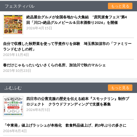
フェスティバル
もっと見る
絶品屋台グルメが全国各地から大集結 “庶民派食フェス”第4
回「川口×絶品グルメビール＆日本酒祭り2026」を開催
2026年4月15日
自分で収穫した秋野菜を使って芋煮作りを体験 埼玉県加須市の「ファミリー
ランドむさしの村」
2025年11月4日
春だけじゃもったいないさくらの名所、加治川で秋のマルシェ
2025年10月23日
ふむふむ
もっと見る
四日市の公害克服の歴史を伝える絵本『スモックリン』制作プ
ロジェクト クラウドファンディングで支援を募集
2026年8月5日
「中東発」値上げラッシュが本格化 飲食料品値上げ、約3年ぶりの多さに
2026年8月4日