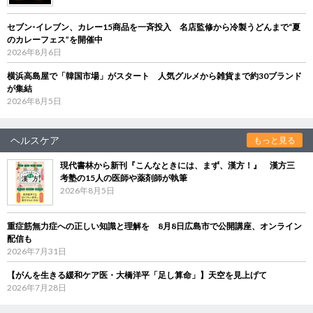
セブン‐イレブン、カレー15商品を一斉投入 名店監修から冷製うどんまで“夏
のカレーフェス”を開催中
2026年8月6日
横浜高島屋で「韓国市場」がスタート 人気グルメから雑貨まで約30ブランド
が集結
2026年8月5日
ヘルスケア
もっと見る
現代書林から新刊『こんなときには、まず、漢方！』 漢方三
考塾の15人の医師や薬剤師が執筆
2026年8月5日
重症筋無力症への正しい知識と理解を 8月8日広島市で公開講座、オンライン
配信も
2026年7月31日
【がんを生きる緩和ケア医・大橋洋平「足し算命」】天空を見上げて
2026年7月28日