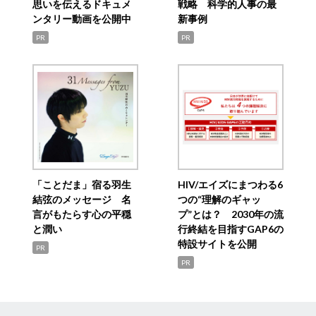
思いを伝えるドキュメ
戦略 科学的人事の最
ンタリー動画を公開中
新事例
PR
PR
「ことだま」宿る羽生
HIV/エイズにまつわる6
結弦のメッセージ 名
つの“理解のギャッ
言がもたらす心の平穏
プ”とは？ 2030年の流
と潤い
行終結を目指すGAP6の
特設サイトを公開
PR
PR