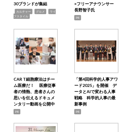
30ブランドが集結
×フリーアナウンサー
長野智子氏
,
,
,
カルチャー
グルメ
ライ
フスタイル
PR
CAR T細胞療法はチー
「第4回科学的人事アワ
ム医療だ！ 医療従事
ード2025」を開催 デ
者の情熱、患者さんの
ータとAIで変わる人事
思いを伝えるドキュメ
戦略 科学的人事の最
ンタリー動画を公開中
新事例
PR
PR