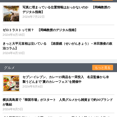
写真に埋まっている位置情報はおっかないのか 【岡嶋教授の
デジタル指南】
2026年7月22日
ゼロトラストって何？ 【岡嶋教授のデジタル指南】
2026年6月18日
きっと大平元首相は泣いている 【政眼鏡（せいがんきょう）－本田雅俊の政
治コラム】
2026年6月10日
グルメ
もっと見る
セブン‐イレブン、カレー15商品を一斉投入 名店監修から冷
製うどんまで“夏のカレーフェス”を開催中
2026年8月6日
横浜高島屋で「韓国市場」がスタート 人気グルメから雑貨まで約30ブランド
が集結
2026年8月5日