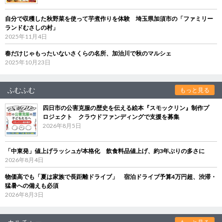
自分で収穫した秋野菜を使って芋煮作りを体験 埼玉県加須市の「ファミリー
ランドむさしの村」
2025年11月4日
春だけじゃもったいないさくらの名所、加治川で秋のマルシェ
2025年10月23日
ふむふむ
もっと見る
四日市の公害克服の歴史を伝える絵本『スモックリン』制作プ
ロジェクト クラウドファンディングで支援を募集
2026年8月5日
「中東発」値上げラッシュが本格化 飲食料品値上げ、約3年ぶりの多さに
2026年8月4日
物価高でも「夏は家族で長距離ドライブ」 宿泊ドライブ予算4万円超、渋滞・
猛暑への備えも必須
2026年8月3日