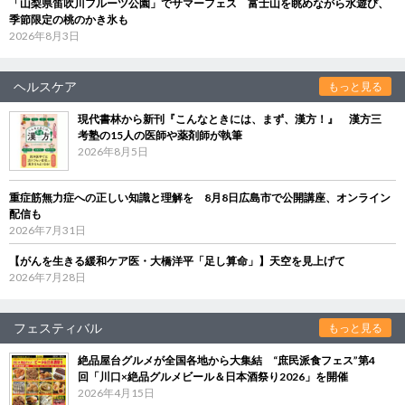
「山梨県笛吹川フルーツ公園」でサマーフェス 富士山を眺めながら水遊び、
季節限定の桃のかき氷も
2026年8月3日
ヘルスケア
もっと見る
現代書林から新刊『こんなときには、まず、漢方！』 漢方三
考塾の15人の医師や薬剤師が執筆
2026年8月5日
重症筋無力症への正しい知識と理解を 8月8日広島市で公開講座、オンライン
配信も
2026年7月31日
【がんを生きる緩和ケア医・大橋洋平「足し算命」】天空を見上げて
2026年7月28日
フェスティバル
もっと見る
絶品屋台グルメが全国各地から大集結 “庶民派食フェス”第4
回「川口×絶品グルメビール＆日本酒祭り2026」を開催
2026年4月15日