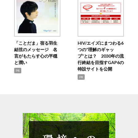
「ことだま」宿る羽生
HIV/エイズにまつわる6
結弦のメッセージ 名
つの“理解のギャッ
言がもたらす心の平穏
プ”とは？ 2030年の流
と潤い
行終結を目指すGAP6の
特設サイトを公開
PR
PR