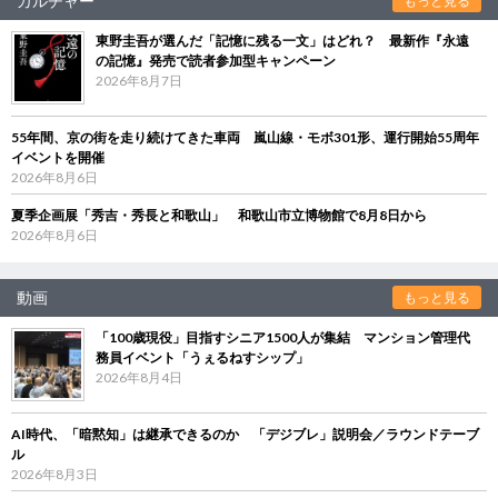
カルチャー
もっと見る
東野圭吾が選んだ「記憶に残る一文」はどれ？ 最新作『永遠
の記憶』発売で読者参加型キャンペーン
2026年8月7日
55年間、京の街を走り続けてきた車両 嵐山線・モボ301形、運行開始55周年
イベントを開催
2026年8月6日
夏季企画展「秀吉・秀長と和歌山」 和歌山市立博物館で8月8日から
2026年8月6日
動画
もっと見る
「100歳現役」目指すシニア1500人が集結 マンション管理代
務員イベント「うぇるねすシップ」
2026年8月4日
AI時代、「暗黙知」は継承できるのか 「デジブレ」説明会／ラウンドテーブ
ル
2026年8月3日