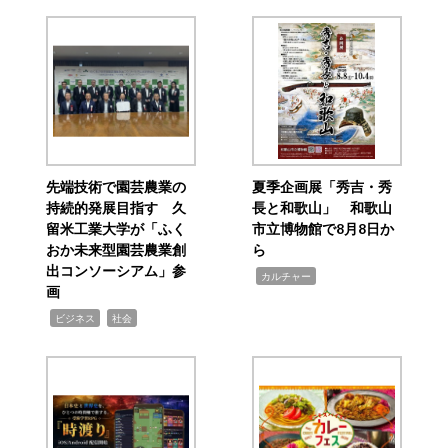
先端技術で園芸農業の
夏季企画展「秀吉・秀
持続的発展目指す 久
長と和歌山」 和歌山
留米工業大学が「ふく
市立博物館で8月8日か
おか未来型園芸農業創
ら
出コンソーシアム」参
,
カルチャー
画
,
,
ビジネス
社会