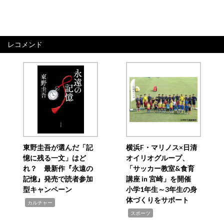
レコメンド
東野圭吾が選んだ「記
横浜F・マリノス×日清
憶に残る一文」はど
オイリオグループ、
れ？ 最新作『永遠の
「サッカー教室&食育
記憶』発売で読者参加
講座 in 宮崎」を開催
型キャンペーン
小学1年生～3年生の身
体づくりをサポート
,
カルチャー
,
スポーツ