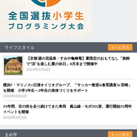
ライフスタイル
もっと見る
【京都 湯の花温泉・すみや亀峰菴】夏限定のおもてなし「旅館
で“涼”を楽しむ夏の休日」8月末まで開催中
2026年8月6日
横浜F・マリノス×日清オイリオグループ、「サッカー教室&食育講座 in 宮崎」
を開催 小学1年生～3年生の身体づくりをサポート
2026年8月6日
55年間、京の街を走り続けてきた車両 嵐山線・モボ301形、運行開始55周年
イベントを開催
2026年8月6日
まめ学
もっと見る