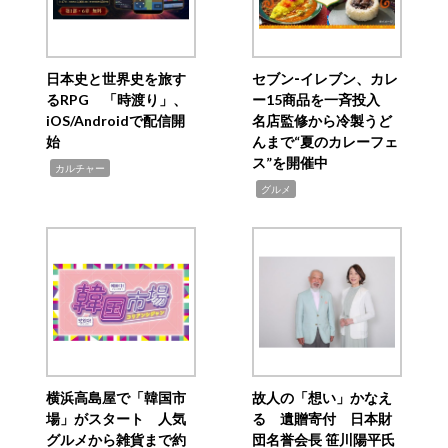
日本史と世界史を旅す
セブン‐イレブン、カレ
るRPG 「時渡り」、
ー15商品を一斉投入
iOS/Androidで配信開
名店監修から冷製うど
始
んまで“夏のカレーフェ
ス”を開催中
,
カルチャー
,
グルメ
横浜高島屋で「韓国市
故人の「想い」かなえ
場」がスタート 人気
る 遺贈寄付 日本財
グルメから雑貨まで約
団名誉会長 笹川陽平氏