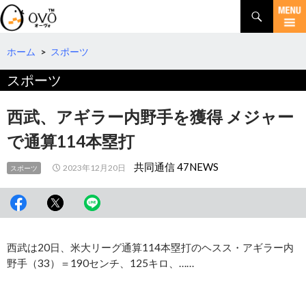
検
索
コ
ン
テ
ホーム
>
スポーツ
ン
スポーツ
ツ
へ
移
西武、アギラー内野手を獲得 メジャー
動
で通算114本塁打
共同通信 47NEWS
2023年12月20日
スポーツ
西武は20日、米大リーグ通算114本塁打のヘスス・アギラー内
野手（33）＝190センチ、125キロ、……