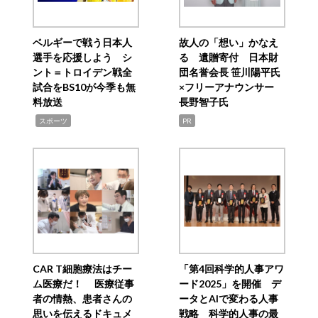
ベルギーで戦う日本人
故人の「想い」かなえ
選手を応援しよう シ
る 遺贈寄付 日本財
ント＝トロイデン戦全
団名誉会長 笹川陽平氏
試合をBS10が今季も無
×フリーアナウンサー
料放送
長野智子氏
,
スポーツ
PR
CAR T細胞療法はチー
「第4回科学的人事アワ
ム医療だ！ 医療従事
ード2025」を開催 デ
者の情熱、患者さんの
ータとAIで変わる人事
思いを伝えるドキュメ
戦略 科学的人事の最