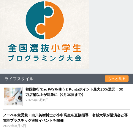
ライフスタイル
もっと見る
韓国旅行でau PAYを使うとPontaポイント最大20％還元！30
万店舗以上が対象に【9月30日まで】
2026年8月8日
ノーベル賞受賞・白川英樹博士が小中高生を直接指導 名城大学が講演会と導
電性プラスチック実験イベントを開催
2026年8月8日