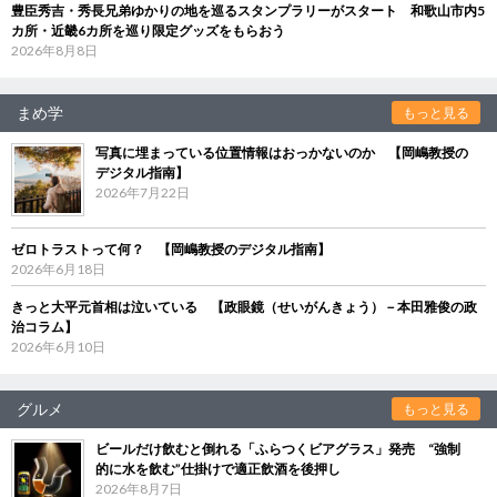
豊臣秀吉・秀長兄弟ゆかりの地を巡るスタンプラリーがスタート 和歌山市内5
カ所・近畿6カ所を巡り限定グッズをもらおう
2026年8月8日
まめ学
もっと見る
写真に埋まっている位置情報はおっかないのか 【岡嶋教授の
デジタル指南】
2026年7月22日
ゼロトラストって何？ 【岡嶋教授のデジタル指南】
2026年6月18日
きっと大平元首相は泣いている 【政眼鏡（せいがんきょう）－本田雅俊の政
治コラム】
2026年6月10日
グルメ
もっと見る
ビールだけ飲むと倒れる「ふらつくビアグラス」発売 “強制
的に水を飲む”仕掛けで適正飲酒を後押し
2026年8月7日