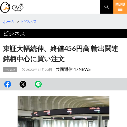
検
索
コ
ン
テ
ホーム
>
ビジネス
ン
ビジネス
ツ
へ
移
東証大幅続伸、終値456円高 輸出関連
動
銘柄中心に買い注文
共同通信 47NEWS
2023年12月20日
ビジネス