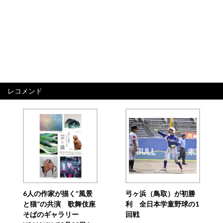
レコメンド
6人の作家が描く“風景
弓ヶ浜（鳥取）が初勝
と猫”の共演 歌舞伎座
利 全日本学童野球の1
そばのギャラリー
回戦