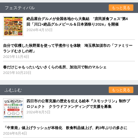
フェスティバル
もっと見る
絶品屋台グルメが全国各地から大集結 “庶民派食フェス”第4
回「川口×絶品グルメビール＆日本酒祭り2026」を開催
2026年4月15日
自分で収穫した秋野菜を使って芋煮作りを体験 埼玉県加須市の「ファミリー
ランドむさしの村」
2025年11月4日
春だけじゃもったいないさくらの名所、加治川で秋のマルシェ
2025年10月23日
ふむふむ
もっと見る
四日市の公害克服の歴史を伝える絵本『スモックリン』制作プ
ロジェクト クラウドファンディングで支援を募集
2026年8月5日
「中東発」値上げラッシュが本格化 飲食料品値上げ、約3年ぶりの多さに
2026年8月4日