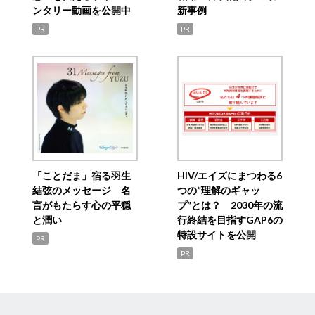
ンタリー動画を公開中
新事例
PR
PR
「ことだま」宿る羽生
HIV/エイズにまつわる6
結弦のメッセージ 名
つの“理解のギャッ
言がもたらす心の平穏
プ”とは？ 2030年の流
と潤い
行終結を目指すGAP6の
特設サイトを公開
PR
PR