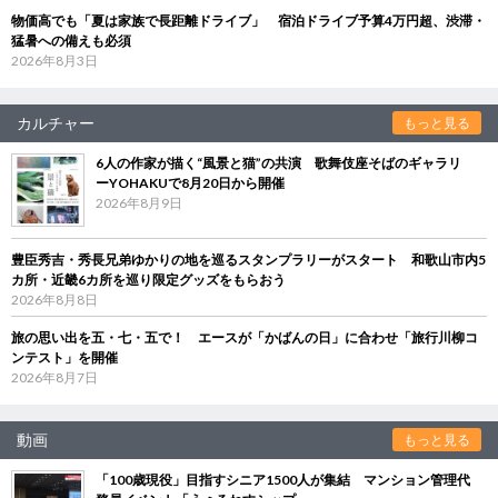
物価高でも「夏は家族で長距離ドライブ」 宿泊ドライブ予算4万円超、渋滞・
猛暑への備えも必須
2026年8月3日
カルチャー
もっと見る
6人の作家が描く“風景と猫”の共演 歌舞伎座そばのギャラリ
ーYOHAKUで8月20日から開催
2026年8月9日
豊臣秀吉・秀長兄弟ゆかりの地を巡るスタンプラリーがスタート 和歌山市内5
カ所・近畿6カ所を巡り限定グッズをもらおう
2026年8月8日
旅の思い出を五・七・五で！ エースが「かばんの日」に合わせ「旅行川柳コ
ンテスト」を開催
2026年8月7日
動画
もっと見る
「100歳現役」目指すシニア1500人が集結 マンション管理代