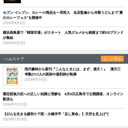
セブン‐イレブン、カレー15商品を一斉投入 名店監修から冷製うどんまで“夏
のカレーフェス”を開催中
2026年8月6日
横浜高島屋で「韓国市場」がスタート 人気グルメから雑貨まで約30ブランド
が集結
2026年8月5日
ヘルスケア
もっと見る
現代書林から新刊『こんなときには、まず、漢方！』 漢方三
考塾の15人の医師や薬剤師が執筆
2026年8月5日
重症筋無力症への正しい知識と理解を 8月8日広島市で公開講座、オンライン
配信も
2026年7月31日
【がんを生きる緩和ケア医・大橋洋平「足し算命」】天空を見上げて
2026年7月28日