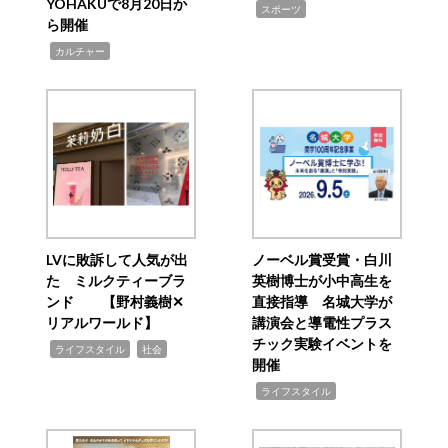
YOHAKUで8月20日か
,
スポーツ
ら開催
,
カルチャー
LVに敗訴して人気が出
ノーベル賞受賞・白川
た ミルクティーブラ
英樹博士が小中高生を
ンド 【野村義樹✕
直接指導 名城大学が
リアルワールド】
講演会と導電性プラス
チック実験イベントを
,
,
ライフスタイル
社会
開催
,
ライフスタイル