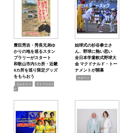
豊臣秀吉・秀長兄弟ゆ
始球式の杉谷拳士さ
かりの地を巡るスタン
ん、野球に熱い思い
プラリーがスタート
全日本学童軟式野球大
和歌山市内5カ所・近畿
会 マクドナルド・トー
6カ所を巡り限定グッズ
ナメントが開幕
をもらおう
,
スポーツ
,
,
カルチャー
ライフスタイ
ル