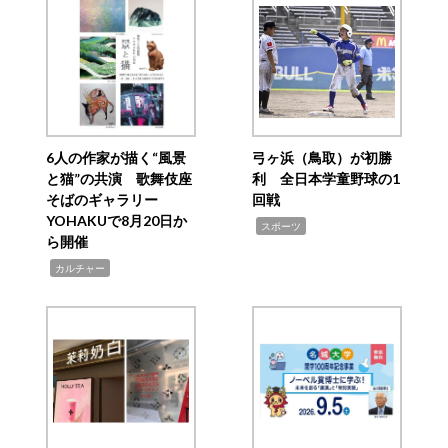
6人の作家が描く“風景
弓ヶ浜（鳥取）が初勝
と猫”の共演 歌舞伎座
利 全日本学童野球の1
そばのギャラリー
回戦
YOHAKUで8月20日か
,
スポーツ
ら開催
,
カルチャー