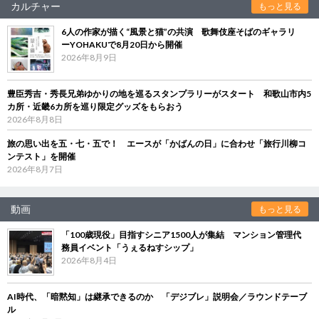
カルチャー
もっと見る
6人の作家が描く“風景と猫”の共演 歌舞伎座そばのギャラリ
ーYOHAKUで8月20日から開催
2026年8月9日
豊臣秀吉・秀長兄弟ゆかりの地を巡るスタンプラリーがスタート 和歌山市内5
カ所・近畿6カ所を巡り限定グッズをもらおう
2026年8月8日
旅の思い出を五・七・五で！ エースが「かばんの日」に合わせ「旅行川柳コ
ンテスト」を開催
2026年8月7日
動画
もっと見る
「100歳現役」目指すシニア1500人が集結 マンション管理代
務員イベント「うぇるねすシップ」
2026年8月4日
AI時代、「暗黙知」は継承できるのか 「デジブレ」説明会／ラウンドテーブ
ル