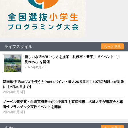
ライフスタイル
もっと見る
新しい水辺の過ごし方を提案 札幌市・豊平川でイベント「川
見2026」を開催
2026年8月9日
韓国旅行でau PAYを使うとPontaポイント最大20％還元！30万店舗以上が対象
に【9月30日まで】
2026年8月8日
ノーベル賞受賞・白川英樹博士が小中高生を直接指導 名城大学が講演会と導
電性プラスチック実験イベントを開催
2026年8月8日
まめ学
もっと見る