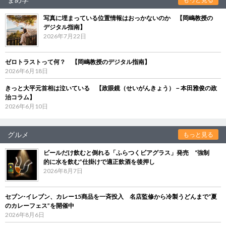
写真に埋まっている位置情報はおっかないのか 【岡嶋教授の
デジタル指南】
2026年7月22日
ゼロトラストって何？ 【岡嶋教授のデジタル指南】
2026年6月18日
きっと大平元首相は泣いている 【政眼鏡（せいがんきょう）－本田雅俊の政
治コラム】
2026年6月10日
グルメ
もっと見る
ビールだけ飲むと倒れる「ふらつくビアグラス」発売 “強制
的に水を飲む”仕掛けで適正飲酒を後押し
2026年8月7日
セブン‐イレブン、カレー15商品を一斉投入 名店監修から冷製うどんまで“夏
のカレーフェス”を開催中
2026年8月6日