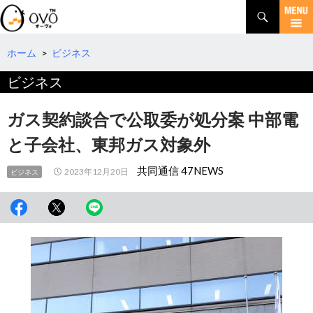
検
索
コ
ン
テ
ホーム
>
ビジネス
ン
ビジネス
ツ
へ
移
ガス契約談合で公取委が処分案 中部電
動
と子会社、東邦ガス対象外
共同通信 47NEWS
2023年12月20日
ビジネス