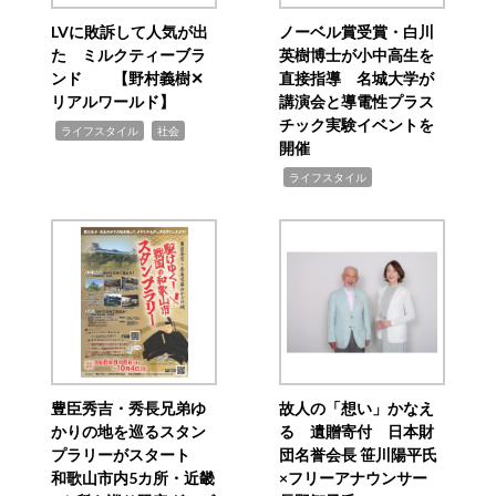
LVに敗訴して人気が出
ノーベル賞受賞・白川
た ミルクティーブラ
英樹博士が小中高生を
ンド 【野村義樹✕
直接指導 名城大学が
リアルワールド】
講演会と導電性プラス
チック実験イベントを
,
,
ライフスタイル
社会
開催
,
ライフスタイル
豊臣秀吉・秀長兄弟ゆ
故人の「想い」かなえ
かりの地を巡るスタン
る 遺贈寄付 日本財
プラリーがスタート
団名誉会長 笹川陽平氏
和歌山市内5カ所・近畿
×フリーアナウンサー