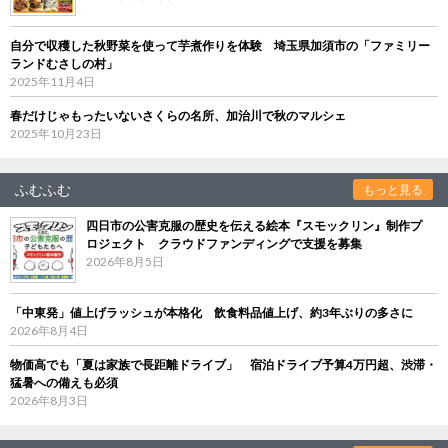
自分で収穫した秋野菜を使って芋煮作りを体験 埼玉県加須市の「ファミリー
ランドむさしの村」
2025年11月4日
春だけじゃもったいないさくらの名所、加治川で秋のマルシェ
2025年10月23日
ふむふむ
もっと見る
四日市の公害克服の歴史を伝える絵本『スモックリン』制作プ
ロジェクト クラウドファンディングで支援を募集
2026年8月5日
「中東発」値上げラッシュが本格化 飲食料品値上げ、約3年ぶりの多さに
2026年8月4日
物価高でも「夏は家族で長距離ドライブ」 宿泊ドライブ予算4万円超、渋滞・
猛暑への備えも必須
2026年8月3日