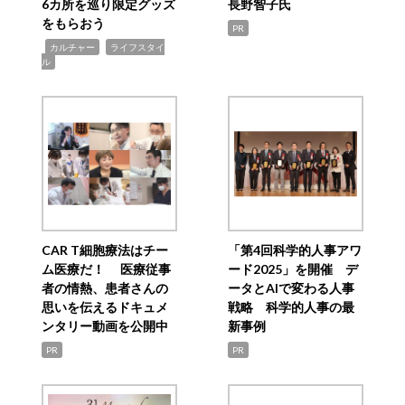
6カ所を巡り限定グッズ
長野智子氏
をもらおう
PR
,
,
カルチャー
ライフスタイ
ル
CAR T細胞療法はチー
「第4回科学的人事アワ
ム医療だ！ 医療従事
ード2025」を開催 デ
者の情熱、患者さんの
ータとAIで変わる人事
思いを伝えるドキュメ
戦略 科学的人事の最
ンタリー動画を公開中
新事例
PR
PR