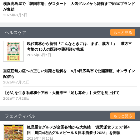
横浜高島屋で「韓国市場」がスタート 人気グルメから雑貨まで約30ブランド
が集結
2026年8月5日
ヘルスケア
もっと見る
現代書林から新刊『こんなときには、まず、漢方！』 漢方三
考塾の15人の医師や薬剤師が執筆
2026年8月5日
重症筋無力症への正しい知識と理解を 8月8日広島市で公開講座、オンライン
配信も
2026年7月31日
【がんを生きる緩和ケア医・大橋洋平「足し算命」】天空を見上げて
2026年7月28日
フェスティバル
もっと見る
絶品屋台グルメが全国各地から大集結 “庶民派食フェス”第4
回「川口×絶品グルメビール＆日本酒祭り2026」を開催
2026年4月15日