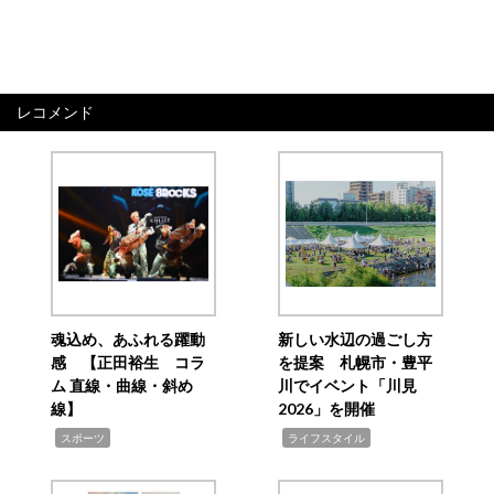
レコメンド
魂込め、あふれる躍動
新しい水辺の過ごし方
感 【正田裕生 コラ
を提案 札幌市・豊平
ム 直線・曲線・斜め
川でイベント「川見
線】
2026」を開催
,
,
スポーツ
ライフスタイル