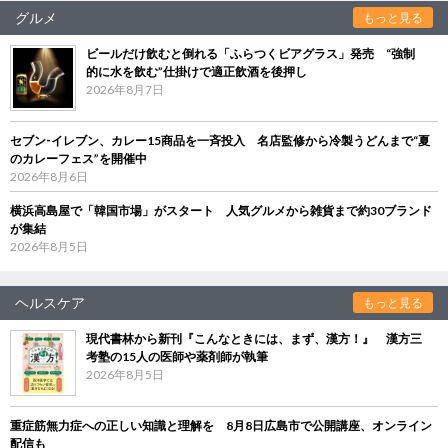
グルメ
もっと見る
ビールだけ飲むと倒れる「ふらつくビアグラス」発売 “強制
的に水を飲む”仕掛けで適正飲酒を後押し
2026年8月7日
セブン‐イレブン、カレー15商品を一斉投入 名店監修から冷製うどんまで“夏
のカレーフェス”を開催中
2026年8月6日
横浜高島屋で「韓国市場」がスタート 人気グルメから雑貨まで約30ブランド
が集結
2026年8月5日
ヘルスケア
もっと見る
現代書林から新刊『こんなときには、まず、漢方！』 漢方三
考塾の15人の医師や薬剤師が執筆
2026年8月5日
重症筋無力症への正しい知識と理解を 8月8日広島市で公開講座、オンライン
配信も