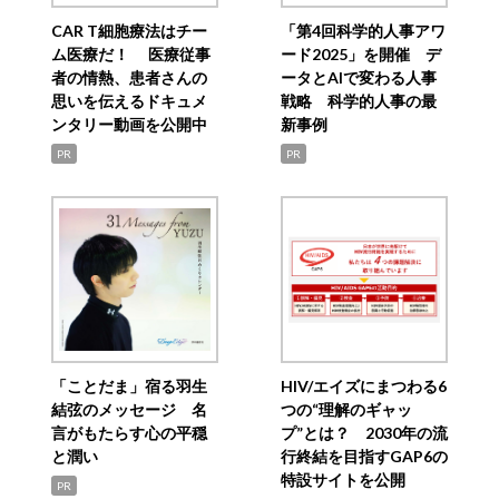
CAR T細胞療法はチー
「第4回科学的人事アワ
ム医療だ！ 医療従事
ード2025」を開催 デ
者の情熱、患者さんの
ータとAIで変わる人事
思いを伝えるドキュメ
戦略 科学的人事の最
ンタリー動画を公開中
新事例
PR
PR
「ことだま」宿る羽生
HIV/エイズにまつわる6
結弦のメッセージ 名
つの“理解のギャッ
言がもたらす心の平穏
プ”とは？ 2030年の流
と潤い
行終結を目指すGAP6の
特設サイトを公開
PR