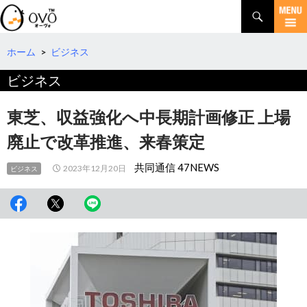
検
索
コ
ン
テ
ホーム
>
ビジネス
ン
ビジネス
ツ
へ
移
東芝、収益強化へ中長期計画修正 上場
動
廃止で改革推進、来春策定
共同通信 47NEWS
2023年12月20日
ビジネス