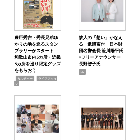
豊臣秀吉・秀長兄弟ゆ
故人の「想い」かなえ
かりの地を巡るスタン
る 遺贈寄付 日本財
プラリーがスタート
団名誉会長 笹川陽平氏
和歌山市内5カ所・近畿
×フリーアナウンサー
6カ所を巡り限定グッズ
長野智子氏
をもらおう
PR
,
,
カルチャー
ライフスタイ
ル