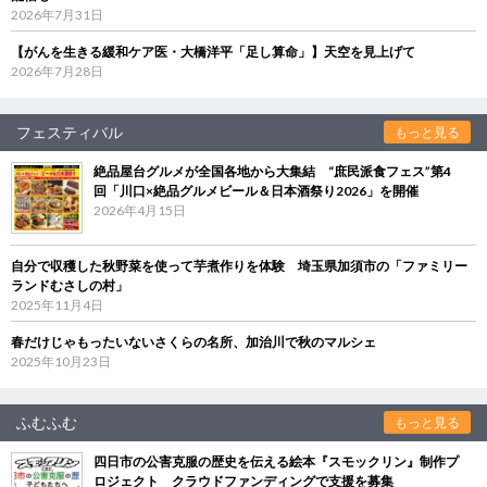
2026年7月31日
【がんを生きる緩和ケア医・大橋洋平「足し算命」】天空を見上げて
2026年7月28日
フェスティバル
もっと見る
絶品屋台グルメが全国各地から大集結 “庶民派食フェス”第4
回「川口×絶品グルメビール＆日本酒祭り2026」を開催
2026年4月15日
自分で収穫した秋野菜を使って芋煮作りを体験 埼玉県加須市の「ファミリー
ランドむさしの村」
2025年11月4日
春だけじゃもったいないさくらの名所、加治川で秋のマルシェ
2025年10月23日
ふむふむ
もっと見る
四日市の公害克服の歴史を伝える絵本『スモックリン』制作プ
ロジェクト クラウドファンディングで支援を募集