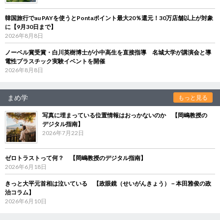
韓国旅行でau PAYを使うとPontaポイント最大20％還元！30万店舗以上が対象
に【9月30日まで】
2026年8月8日
ノーベル賞受賞・白川英樹博士が小中高生を直接指導 名城大学が講演会と導
電性プラスチック実験イベントを開催
2026年8月8日
まめ学
もっと見る
写真に埋まっている位置情報はおっかないのか 【岡嶋教授の
デジタル指南】
2026年7月22日
ゼロトラストって何？ 【岡嶋教授のデジタル指南】
2026年6月18日
きっと大平元首相は泣いている 【政眼鏡（せいがんきょう）－本田雅俊の政
治コラム】
2026年6月10日