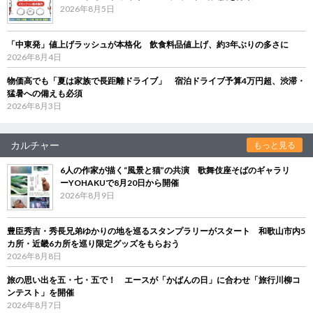
2026年8月5日
「中東発」値上げラッシュが本格化 飲食料品値上げ、約3年ぶりの多さに
2026年8月4日
物価高でも「夏は家族で長距離ドライブ」 宿泊ドライブ予算4万円超、渋滞・
猛暑への備えも必須
2026年8月3日
カルチャー
もっと見る
6人の作家が描く“風景と猫”の共演 歌舞伎座そばのギャラリ
ーYOHAKUで8月20日から開催
2026年8月9日
豊臣秀吉・秀長兄弟ゆかりの地を巡るスタンプラリーがスタート 和歌山市内5
カ所・近畿6カ所を巡り限定グッズをもらおう
2026年8月8日
旅の思い出を五・七・五で！ エースが「かばんの日」に合わせ「旅行川柳コ
ンテスト」を開催
2026年8月7日