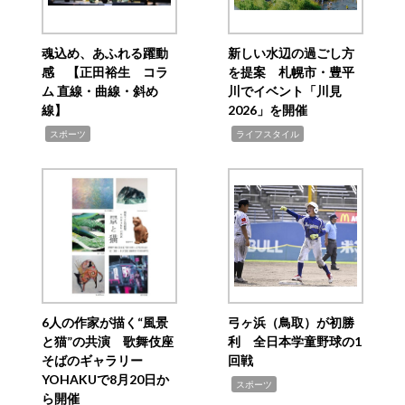
魂込め、あふれる躍動
新しい水辺の過ごし方
感 【正田裕生 コラ
を提案 札幌市・豊平
ム 直線・曲線・斜め
川でイベント「川見
線】
2026」を開催
,
,
スポーツ
ライフスタイル
6人の作家が描く“風景
弓ヶ浜（鳥取）が初勝
と猫”の共演 歌舞伎座
利 全日本学童野球の1
そばのギャラリー
回戦
YOHAKUで8月20日か
,
スポーツ
ら開催