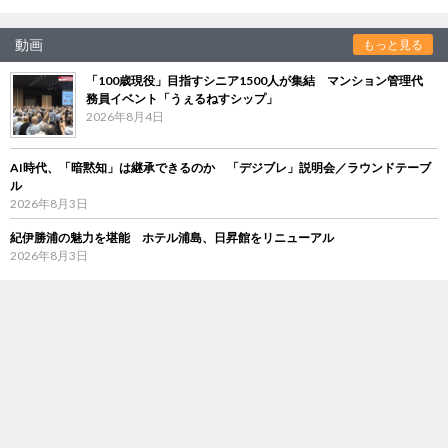
動画
もっと見る
「100歳現役」目指すシニア1500人が集結 マンション管理代
務員イベント「うぇるねすシップ」
2026年8月4日
AI時代、「暗黙知」は継承できるのか 「デジブレ」説明会／ラウンドテーブ
ル
2026年8月3日
紀伊勝浦の魅力を堪能 ホテル浦島、日昇館をリニューアル
2026年8月3日