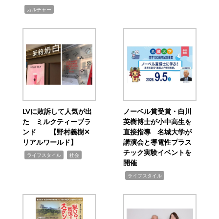
,
カルチャー
LVに敗訴して人気が出
ノーベル賞受賞・白川
た ミルクティーブラ
英樹博士が小中高生を
ンド 【野村義樹✕
直接指導 名城大学が
リアルワールド】
講演会と導電性プラス
チック実験イベントを
,
,
ライフスタイル
社会
開催
,
ライフスタイル