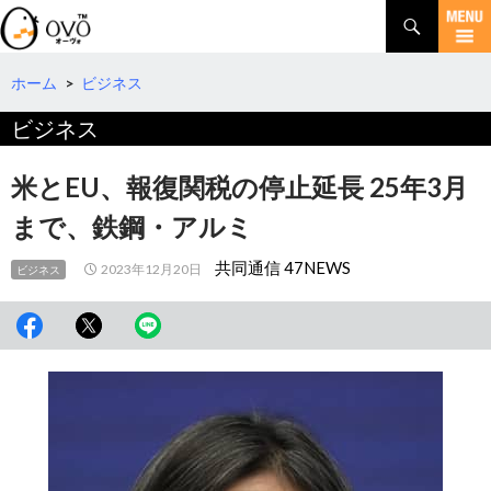
検
索
コ
ン
テ
ホーム
>
ビジネス
ン
ビジネス
ツ
へ
移
米とEU、報復関税の停止延長 25年3月
動
まで、鉄鋼・アルミ
共同通信 47NEWS
2023年12月20日
ビジネス