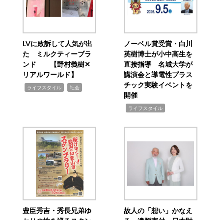
LVに敗訴して人気が出
ノーベル賞受賞・白川
た ミルクティーブラ
英樹博士が小中高生を
ンド 【野村義樹✕
直接指導 名城大学が
リアルワールド】
講演会と導電性プラス
チック実験イベントを
,
,
ライフスタイル
社会
開催
,
ライフスタイル
豊臣秀吉・秀長兄弟ゆ
故人の「想い」かなえ