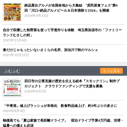
絶品屋台グルメが全国各地から大集結 “庶民派食フェス”第4
回「川口×絶品グルメビール＆日本酒祭り2026」を開催
2026年4月15日
自分で収穫した秋野菜を使って芋煮作りを体験 埼玉県加須市の「ファミリー
ランドむさしの村」
2025年11月4日
春だけじゃもったいないさくらの名所、加治川で秋のマルシェ
2025年10月23日
ふむふむ
もっと見る
四日市の公害克服の歴史を伝える絵本『スモックリン』制作プ
ロジェクト クラウドファンディングで支援を募集
2026年8月5日
「中東発」値上げラッシュが本格化 飲食料品値上げ、約3年ぶりの多さに
2026年8月4日
物価高でも「夏は家族で長距離ドライブ」 宿泊ドライブ予算4万円超、渋滞・
猛暑への備えも必須