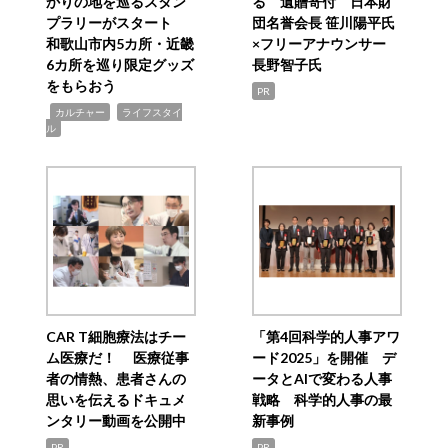
かりの地を巡るスタン
る 遺贈寄付 日本財
プラリーがスタート
団名誉会長 笹川陽平氏
和歌山市内5カ所・近畿
×フリーアナウンサー
6カ所を巡り限定グッズ
長野智子氏
をもらおう
PR
,
,
カルチャー
ライフスタイ
ル
CAR T細胞療法はチー
「第4回科学的人事アワ
ム医療だ！ 医療従事
ード2025」を開催 デ
者の情熱、患者さんの
ータとAIで変わる人事
思いを伝えるドキュメ
戦略 科学的人事の最
ンタリー動画を公開中
新事例
PR
PR