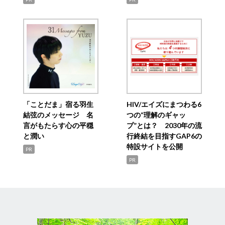
「ことだま」宿る羽生
HIV/エイズにまつわる6
結弦のメッセージ 名
つの“理解のギャッ
言がもたらす心の平穏
プ”とは？ 2030年の流
と潤い
行終結を目指すGAP6の
特設サイトを公開
PR
PR