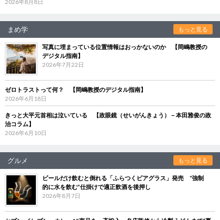
2026年8月8日
まめ学
もっと見る
写真に埋まっている位置情報はおっかないのか 【岡嶋教授の
デジタル指南】
2026年7月22日
ゼロトラストって何？ 【岡嶋教授のデジタル指南】
2026年6月18日
きっと大平元首相は泣いている 【政眼鏡（せいがんきょう）－本田雅俊の政
治コラム】
2026年6月10日
グルメ
もっと見る
ビールだけ飲むと倒れる「ふらつくビアグラス」発売 “強制
的に水を飲む”仕掛けで適正飲酒を後押し
2026年8月7日