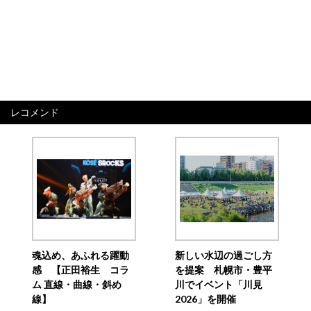
レコメンド
魂込め、あふれる躍動
新しい水辺の過ごし方
感 【正田裕生 コラ
を提案 札幌市・豊平
ム 直線・曲線・斜め
川でイベント「川見
線】
2026」を開催