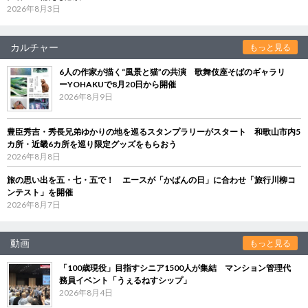
2026年8月3日
カルチャー
もっと見る
6人の作家が描く“風景と猫”の共演 歌舞伎座そばのギャラリ
ーYOHAKUで8月20日から開催
2026年8月9日
豊臣秀吉・秀長兄弟ゆかりの地を巡るスタンプラリーがスタート 和歌山市内5
カ所・近畿6カ所を巡り限定グッズをもらおう
2026年8月8日
旅の思い出を五・七・五で！ エースが「かばんの日」に合わせ「旅行川柳コ
ンテスト」を開催
2026年8月7日
動画
もっと見る
「100歳現役」目指すシニア1500人が集結 マンション管理代
務員イベント「うぇるねすシップ」
2026年8月4日