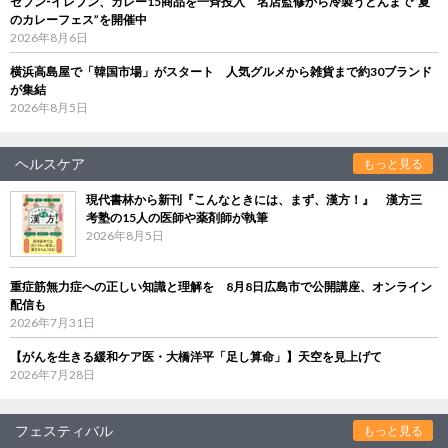
セブン‐イレブン、カレー15商品を一斉投入 名店監修から冷製うどんまで“夏
のカレーフェス”を開催中
2026年8月6日
横浜高島屋で「韓国市場」がスタート 人気グルメから雑貨まで約30ブランド
が集結
2026年8月5日
ヘルスケア
もっと見る
現代書林から新刊『こんなときには、まず、漢方！』 漢方三
考塾の15人の医師や薬剤師が執筆
2026年8月5日
重症筋無力症への正しい知識と理解を 8月8日広島市で公開講座、オンライン
配信も
2026年7月31日
【がんを生きる緩和ケア医・大橋洋平「足し算命」】天空を見上げて
2026年7月28日
フェスティバル
もっと見る