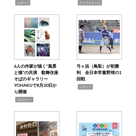
,
,
スポーツ
ライフスタイル
6人の作家が描く“風景
弓ヶ浜（鳥取）が初勝
と猫”の共演 歌舞伎座
利 全日本学童野球の1
そばのギャラリー
回戦
YOHAKUで8月20日か
,
スポーツ
ら開催
,
カルチャー