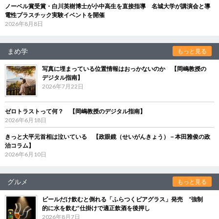
ノーベル賞受賞・白川英樹博士が小中高生を直接指導 名城大学が講演会と導
電性プラスチック実験イベントを開催
2026年8月8日
まめ学
もっと見る
写真に埋まっている位置情報はおっかないのか 【岡嶋教授の
デジタル指南】
2026年7月22日
ゼロトラストって何？ 【岡嶋教授のデジタル指南】
2026年6月18日
きっと大平元首相は泣いている 【政眼鏡（せいがんきょう）－本田雅俊の政
治コラム】
2026年6月10日
グルメ
もっと見る
ビールだけ飲むと倒れる「ふらつくビアグラス」発売 “強制
的に水を飲む”仕掛けで適正飲酒を後押し
2026年8月7日