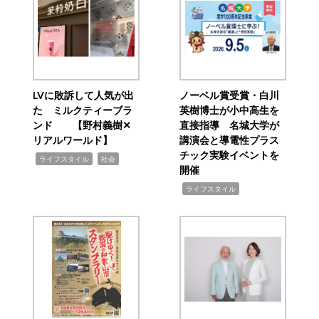
LVに敗訴して人気が出
ノーベル賞受賞・白川
た ミルクティーブラ
英樹博士が小中高生を
ンド 【野村義樹✕
直接指導 名城大学が
リアルワールド】
講演会と導電性プラス
チック実験イベントを
,
,
ライフスタイル
社会
開催
,
ライフスタイル