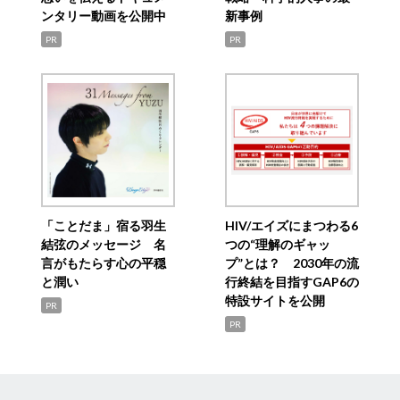
ンタリー動画を公開中
新事例
PR
PR
「ことだま」宿る羽生
HIV/エイズにまつわる6
結弦のメッセージ 名
つの“理解のギャッ
言がもたらす心の平穏
プ”とは？ 2030年の流
と潤い
行終結を目指すGAP6の
特設サイトを公開
PR
PR