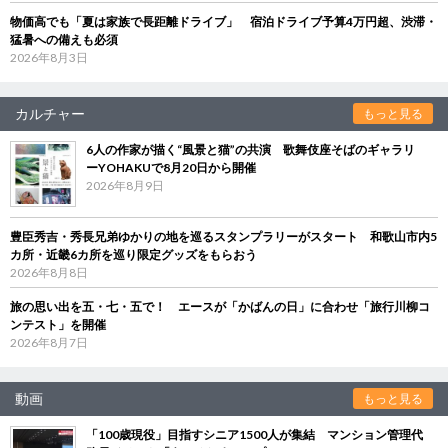
物価高でも「夏は家族で長距離ドライブ」 宿泊ドライブ予算4万円超、渋滞・
猛暑への備えも必須
2026年8月3日
カルチャー
もっと見る
6人の作家が描く“風景と猫”の共演 歌舞伎座そばのギャラリ
ーYOHAKUで8月20日から開催
2026年8月9日
豊臣秀吉・秀長兄弟ゆかりの地を巡るスタンプラリーがスタート 和歌山市内5
カ所・近畿6カ所を巡り限定グッズをもらおう
2026年8月8日
旅の思い出を五・七・五で！ エースが「かばんの日」に合わせ「旅行川柳コ
ンテスト」を開催
2026年8月7日
動画
もっと見る
「100歳現役」目指すシニア1500人が集結 マンション管理代