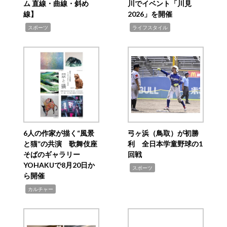
ム 直線・曲線・斜め
川でイベント「川見
線】
2026」を開催
,
,
スポーツ
ライフスタイル
6人の作家が描く“風景
弓ヶ浜（鳥取）が初勝
と猫”の共演 歌舞伎座
利 全日本学童野球の1
そばのギャラリー
回戦
YOHAKUで8月20日か
,
スポーツ
ら開催
,
カルチャー