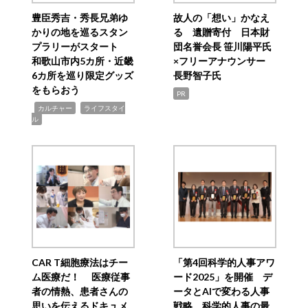
豊臣秀吉・秀長兄弟ゆ
故人の「想い」かなえ
かりの地を巡るスタン
る 遺贈寄付 日本財
プラリーがスタート
団名誉会長 笹川陽平氏
和歌山市内5カ所・近畿
×フリーアナウンサー
6カ所を巡り限定グッズ
長野智子氏
をもらおう
PR
,
,
カルチャー
ライフスタイ
ル
CAR T細胞療法はチー
「第4回科学的人事アワ
ム医療だ！ 医療従事
ード2025」を開催 デ
者の情熱、患者さんの
ータとAIで変わる人事
思いを伝えるドキュメ
戦略 科学的人事の最