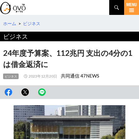
検
索
コ
ン
テ
ホーム
>
ビジネス
ン
ビジネス
ツ
へ
移
24年度予算案、112兆円 支出の4分の1
動
は借金返済に
共同通信 47NEWS
2023年12月20日
ビジネス