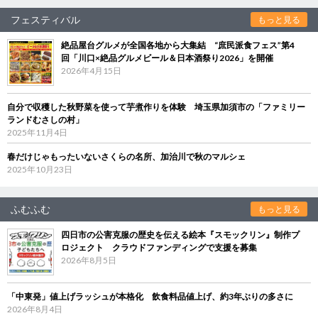
フェスティバル
もっと見る
絶品屋台グルメが全国各地から大集結 “庶民派食フェス”第4
回「川口×絶品グルメビール＆日本酒祭り2026」を開催
2026年4月15日
自分で収穫した秋野菜を使って芋煮作りを体験 埼玉県加須市の「ファミリー
ランドむさしの村」
2025年11月4日
春だけじゃもったいないさくらの名所、加治川で秋のマルシェ
2025年10月23日
ふむふむ
もっと見る
四日市の公害克服の歴史を伝える絵本『スモックリン』制作プ
ロジェクト クラウドファンディングで支援を募集
2026年8月5日
「中東発」値上げラッシュが本格化 飲食料品値上げ、約3年ぶりの多さに
2026年8月4日