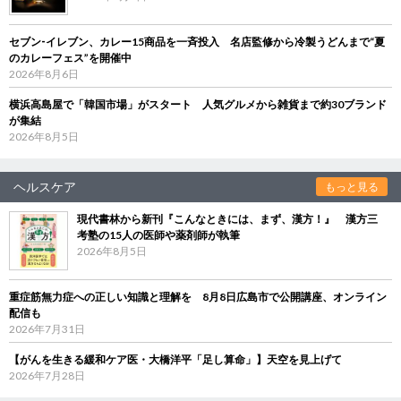
セブン‐イレブン、カレー15商品を一斉投入 名店監修から冷製うどんまで“夏
のカレーフェス”を開催中
2026年8月6日
横浜高島屋で「韓国市場」がスタート 人気グルメから雑貨まで約30ブランド
が集結
2026年8月5日
ヘルスケア
もっと見る
現代書林から新刊『こんなときには、まず、漢方！』 漢方三
考塾の15人の医師や薬剤師が執筆
2026年8月5日
重症筋無力症への正しい知識と理解を 8月8日広島市で公開講座、オンライン
配信も
2026年7月31日
【がんを生きる緩和ケア医・大橋洋平「足し算命」】天空を見上げて
2026年7月28日