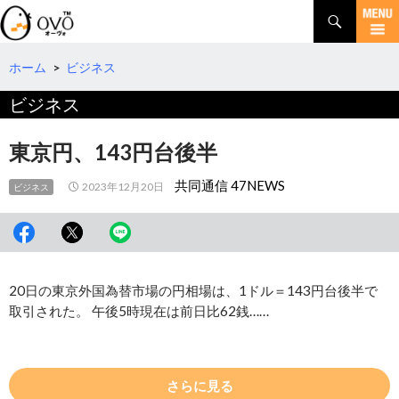
検
索
コ
ン
テ
ホーム
>
ビジネス
ン
ビジネス
ツ
へ
移
東京円、143円台後半
動
共同通信 47NEWS
2023年12月20日
ビジネス
20日の東京外国為替市場の円相場は、1ドル＝143円台後半で
取引された。 午後5時現在は前日比62銭……
さらに見る