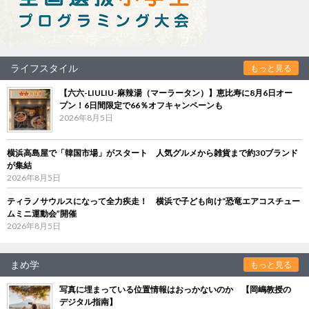
ライフスタイル
もっと見る
【六六-LIULIU-麻辣湯（マーラータン）】恵比寿に8月6日オー
プン！6日間限定で66％オフキャンペーンも
2026年8月5日
横浜高島屋で「韓国市場」がスタート 人気グルメから雑貨まで約30ブランド
が集結
2026年8月5日
ティラノサウルスになって全力疾走！ 横浜で子ども向け“恐竜エアコスチュー
ムミニ運動会”開催
2026年8月5日
まめ学
もっと見る
写真に埋まっている位置情報はおっかないのか 【岡嶋教授の
デジタル指南】