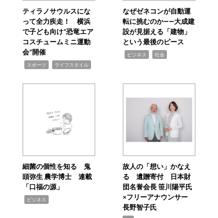
ティラノサウルスにな
なぜゼネコンが自動運
って全力疾走！ 横浜
転に挑むのか――大成建
で子ども向け“恐竜エア
設が見据える「建物」
コスチュームミニ運動
という最後のピース
会”開催
,
,
ビジネス
社会
,
,
スポーツ
ライフスタイル
細菌の個性を知る 鬼
故人の「想い」かなえ
頭弥生 農学博士 連載
る 遺贈寄付 日本財
「口福の源」
団名誉会長 笹川陽平氏
×フリーアナウンサー
,
ビジネス
長野智子氏