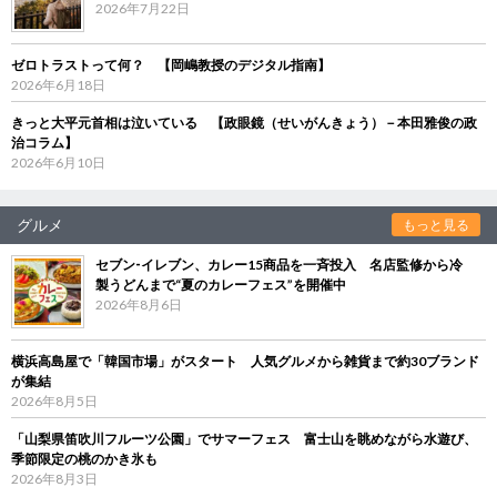
2026年7月22日
ゼロトラストって何？ 【岡嶋教授のデジタル指南】
2026年6月18日
きっと大平元首相は泣いている 【政眼鏡（せいがんきょう）－本田雅俊の政
治コラム】
2026年6月10日
グルメ
もっと見る
セブン‐イレブン、カレー15商品を一斉投入 名店監修から冷
製うどんまで“夏のカレーフェス”を開催中
2026年8月6日
横浜高島屋で「韓国市場」がスタート 人気グルメから雑貨まで約30ブランド
が集結
2026年8月5日
「山梨県笛吹川フルーツ公園」でサマーフェス 富士山を眺めながら水遊び、
季節限定の桃のかき氷も
2026年8月3日