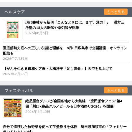
ヘルスケア
もっと見る
現代書林から新刊『こんなときには、まず、漢方！』 漢方三
考塾の15人の医師や薬剤師が執筆
2026年8月5日
重症筋無力症への正しい知識と理解を 8月8日広島市で公開講座、オンライン
配信も
2026年7月31日
【がんを生きる緩和ケア医・大橋洋平「足し算命」】天空を見上げて
2026年7月28日
フェスティバル
もっと見る
絶品屋台グルメが全国各地から大集結 “庶民派食フェス”第4
回「川口×絶品グルメビール＆日本酒祭り2026」を開催
2026年4月15日
自分で収穫した秋野菜を使って芋煮作りを体験 埼玉県加須市の「ファミリー
ランドむさしの村」