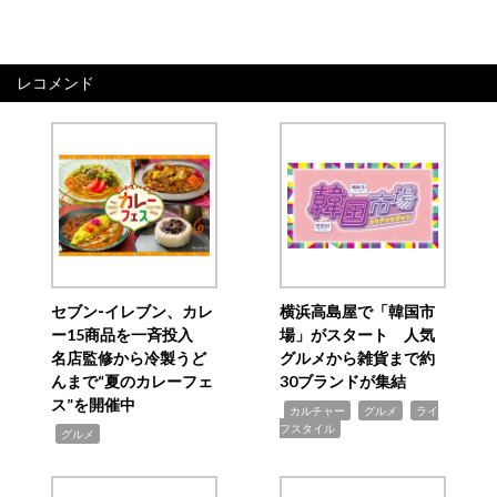
レコメンド
セブン‐イレブン、カレ
横浜高島屋で「韓国市
ー15商品を一斉投入
場」がスタート 人気
名店監修から冷製うど
グルメから雑貨まで約
んまで“夏のカレーフェ
30ブランドが集結
ス”を開催中
,
,
,
カルチャー
グルメ
ライ
フスタイル
,
グルメ