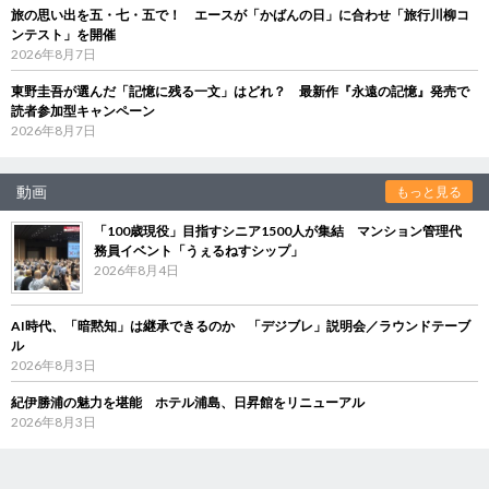
旅の思い出を五・七・五で！ エースが「かばんの日」に合わせ「旅行川柳コ
ンテスト」を開催
2026年8月7日
東野圭吾が選んだ「記憶に残る一文」はどれ？ 最新作『永遠の記憶』発売で
読者参加型キャンペーン
2026年8月7日
動画
もっと見る
「100歳現役」目指すシニア1500人が集結 マンション管理代
務員イベント「うぇるねすシップ」
2026年8月4日
AI時代、「暗黙知」は継承できるのか 「デジブレ」説明会／ラウンドテーブ
ル
2026年8月3日
紀伊勝浦の魅力を堪能 ホテル浦島、日昇館をリニューアル
2026年8月3日