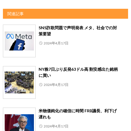
関連記事
SNS詐欺問題で声明発表 メタ、社会での対
策要望
2024年4月17日
NY株7日ぶり反発63ドル高 割安感出た銘柄
に買い
2024年4月17日
米物価鈍化の確信に時間 FRB議長、利下げ
遅れも
2024年4月17日