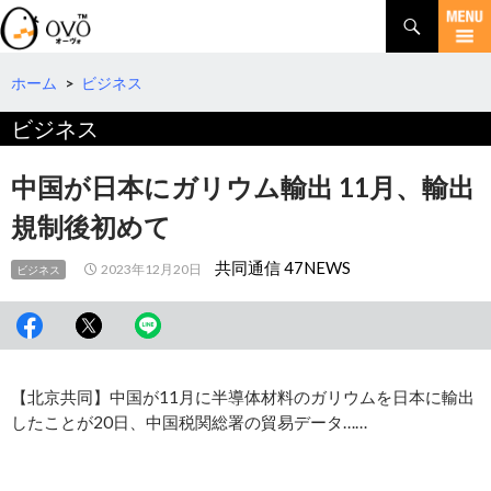
検
索
コ
ン
テ
ホーム
>
ビジネス
ン
ビジネス
ツ
へ
移
中国が日本にガリウム輸出 11月、輸出
動
規制後初めて
共同通信 47NEWS
2023年12月20日
ビジネス
【北京共同】中国が11月に半導体材料のガリウムを日本に輸出
したことが20日、中国税関総署の貿易データ……