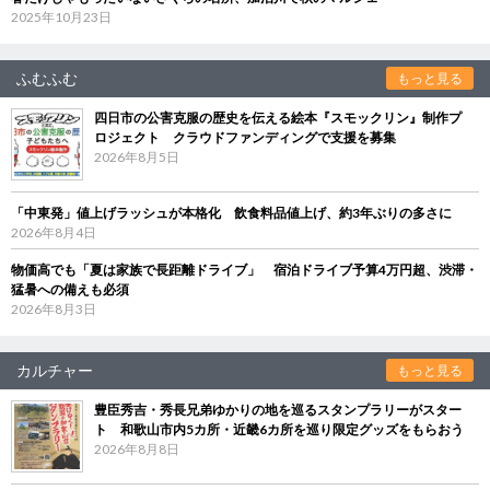
2025年10月23日
ふむふむ
もっと見る
四日市の公害克服の歴史を伝える絵本『スモックリン』制作プ
ロジェクト クラウドファンディングで支援を募集
2026年8月5日
「中東発」値上げラッシュが本格化 飲食料品値上げ、約3年ぶりの多さに
2026年8月4日
物価高でも「夏は家族で長距離ドライブ」 宿泊ドライブ予算4万円超、渋滞・
猛暑への備えも必須
2026年8月3日
カルチャー
もっと見る
豊臣秀吉・秀長兄弟ゆかりの地を巡るスタンプラリーがスター
ト 和歌山市内5カ所・近畿6カ所を巡り限定グッズをもらおう
2026年8月8日