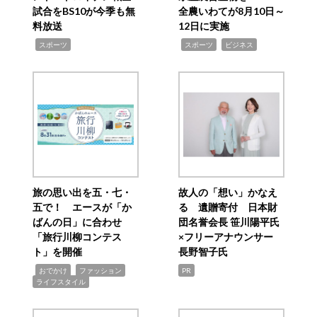
試合をBS10が今季も無
全農いわてが8月10日～
料放送
12日に実施
,
,
,
スポーツ
スポーツ
ビジネス
旅の思い出を五・七・
故人の「想い」かなえ
五で！ エースが「か
る 遺贈寄付 日本財
ばんの日」に合わせ
団名誉会長 笹川陽平氏
「旅行川柳コンテス
×フリーアナウンサー
ト」を開催
長野智子氏
,
,
,
おでかけ
ファッション
PR
ライフスタイル