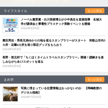
ライフスタイル
もっと見る
ノーベル賞受賞・白川英樹博士が小中高生を直接指導 名城大
学が講演会と導電性プラスチック実験イベントを開催
2026年8月8日
豊臣秀吉・秀長兄弟ゆかりの地を巡るスタンプラリーがスタート 和歌山市内5
カ所・近畿6カ所を巡り限定グッズをもらおう
2026年8月8日
長野・筑北村で「ちくほくタイムトラベルスタンプラリー」開催！謎解きを楽
しみながら全17スポットを巡る
2026年8月8日
まめ学
もっと見る
写真に埋まっている位置情報はおっかないのか 【岡嶋教授の
デジタル指南】
2026年7月22日