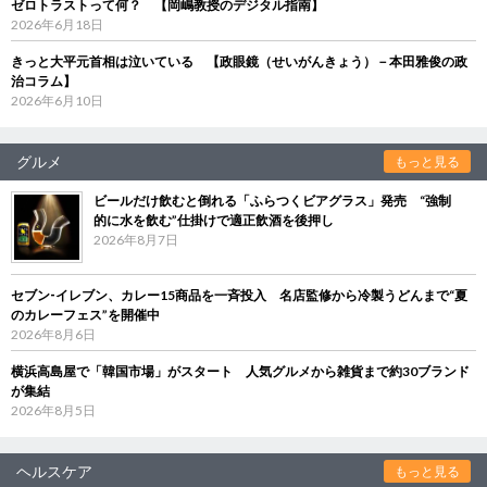
ゼロトラストって何？ 【岡嶋教授のデジタル指南】
2026年6月18日
きっと大平元首相は泣いている 【政眼鏡（せいがんきょう）－本田雅俊の政
治コラム】
2026年6月10日
グルメ
もっと見る
ビールだけ飲むと倒れる「ふらつくビアグラス」発売 “強制
的に水を飲む”仕掛けで適正飲酒を後押し
2026年8月7日
セブン‐イレブン、カレー15商品を一斉投入 名店監修から冷製うどんまで“夏
のカレーフェス”を開催中
2026年8月6日
横浜高島屋で「韓国市場」がスタート 人気グルメから雑貨まで約30ブランド
が集結
2026年8月5日
ヘルスケア
もっと見る