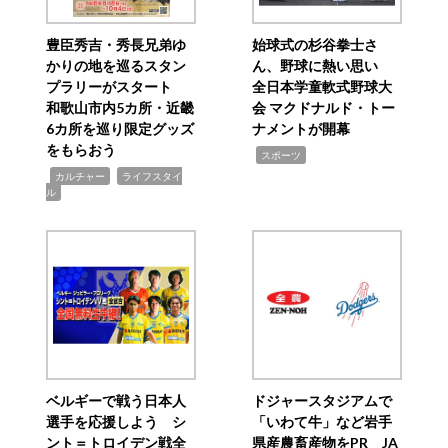
豊臣秀吉・秀長兄弟ゆ
始球式の杉谷拳士さ
かりの地を巡るスタン
ん、野球に熱い思い
プラリーがスタート
全日本学童軟式野球大
和歌山市内5カ所・近畿
会 マクドナルド・トー
6カ所を巡り限定グッズ
ナメントが開幕
をもらおう
,
スポーツ
,
,
カルチャー
ライフスタイ
ル
ベルギーで戦う日本人
ドジャースタジアムで
選手を応援しよう シ
「いわて牛」など岩手
ント＝トロイデン戦全
県産農畜産物をPR JA