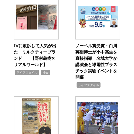
LVに敗訴して人気が出
ノーベル賞受賞・白川
た ミルクティーブラ
英樹博士が小中高生を
ンド 【野村義樹✕
直接指導 名城大学が
リアルワールド】
講演会と導電性プラス
チック実験イベントを
,
,
ライフスタイル
社会
開催
,
ライフスタイル