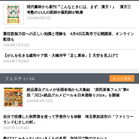
現代書林から新刊『こんなときには、まず、漢方！』 漢方三
考塾の15人の医師や薬剤師が執筆
2026年8月5日
重症筋無力症への正しい知識と理解を 8月8日広島市で公開講座、オンライン
配信も
2026年7月31日
【がんを生きる緩和ケア医・大橋洋平「足し算命」】天空を見上げて
2026年7月28日
フェスティバル
もっと見る
絶品屋台グルメが全国各地から大集結 “庶民派食フェス”第4
回「川口×絶品グルメビール＆日本酒祭り2026」を開催
2026年4月15日
自分で収穫した秋野菜を使って芋煮作りを体験 埼玉県加須市の「ファミリー
ランドむさしの村」
2025年11月4日
春だけじゃもったいないさくらの名所、加治川で秋のマルシェ