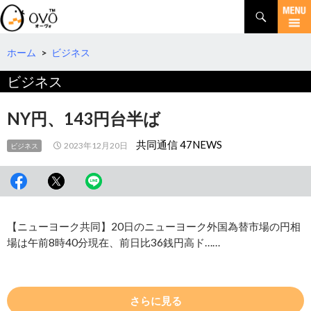
検
索
コ
ン
テ
ホーム
>
ビジネス
ン
ビジネス
ツ
へ
移
NY円、143円台半ば
動
共同通信 47NEWS
2023年12月20日
ビジネス
【ニューヨーク共同】20日のニューヨーク外国為替市場の円相
場は午前8時40分現在、前日比36銭円高ド……
さらに見る