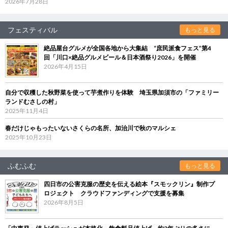
2026年7月28日
フェスティバル
もっと見る
絶品屋台グルメが全国各地から大集結 “庶民派食フェス”第4
回「川口×絶品グルメビール＆日本酒祭り2026」を開催
2026年4月15日
自分で収穫した秋野菜を使って芋煮作りを体験 埼玉県加須市の「ファミリー
ランドむさしの村」
2025年11月4日
春だけじゃもったいないさくらの名所、加治川で秋のマルシェ
2025年10月23日
ふむふむ
もっと見る
四日市の公害克服の歴史を伝える絵本『スモックリン』制作プ
ロジェクト クラウドファンディングで支援を募集
2026年8月5日