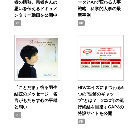
者の情熱、患者さんの
ータとAIで変わる人事
思いを伝えるドキュメ
戦略 科学的人事の最
ンタリー動画を公開中
新事例
PR
PR
「ことだま」宿る羽生
HIV/エイズにまつわる6
結弦のメッセージ 名
つの“理解のギャッ
言がもたらす心の平穏
プ”とは？ 2030年の流
と潤い
行終結を目指すGAP6の
特設サイトを公開
PR
PR