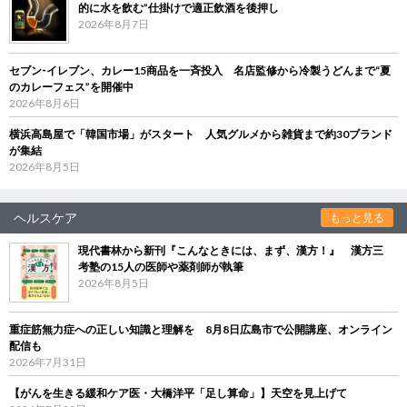
的に水を飲む”仕掛けで適正飲酒を後押し
2026年8月7日
セブン‐イレブン、カレー15商品を一斉投入 名店監修から冷製うどんまで“夏
のカレーフェス”を開催中
2026年8月6日
横浜高島屋で「韓国市場」がスタート 人気グルメから雑貨まで約30ブランド
が集結
2026年8月5日
ヘルスケア
もっと見る
現代書林から新刊『こんなときには、まず、漢方！』 漢方三
考塾の15人の医師や薬剤師が執筆
2026年8月5日
重症筋無力症への正しい知識と理解を 8月8日広島市で公開講座、オンライン
配信も
2026年7月31日
【がんを生きる緩和ケア医・大橋洋平「足し算命」】天空を見上げて