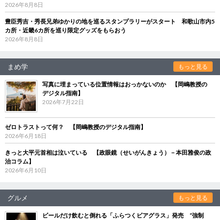
2026年8月8日
豊臣秀吉・秀長兄弟ゆかりの地を巡るスタンプラリーがスタート 和歌山市内5
カ所・近畿6カ所を巡り限定グッズをもらおう
2026年8月8日
まめ学
もっと見る
写真に埋まっている位置情報はおっかないのか 【岡嶋教授の
デジタル指南】
2026年7月22日
ゼロトラストって何？ 【岡嶋教授のデジタル指南】
2026年6月18日
きっと大平元首相は泣いている 【政眼鏡（せいがんきょう）－本田雅俊の政
治コラム】
2026年6月10日
グルメ
もっと見る
ビールだけ飲むと倒れる「ふらつくビアグラス」発売 “強制