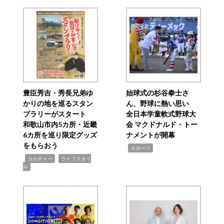
豊臣秀吉・秀長兄弟ゆ
始球式の杉谷拳士さ
かりの地を巡るスタン
ん、野球に熱い思い
プラリーがスタート
全日本学童軟式野球大
和歌山市内5カ所・近畿
会 マクドナルド・トー
6カ所を巡り限定グッズ
ナメントが開幕
をもらおう
,
スポーツ
,
,
カルチャー
ライフスタイ
ル