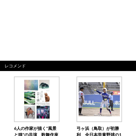
レコメンド
6人の作家が描く“風景
弓ヶ浜（鳥取）が初勝
と猫”の共演 歌舞伎座
利 全日本学童野球の1