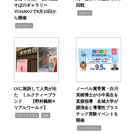
そばのギャラリー
回戦
YOHAKUで8月20日か
,
スポーツ
ら開催
,
カルチャー
LVに敗訴して人気が出
ノーベル賞受賞・白川
た ミルクティーブラ
英樹博士が小中高生を
ンド 【野村義樹✕
直接指導 名城大学が
リアルワールド】
講演会と導電性プラス
チック実験イベントを
,
,
ライフスタイル
社会
開催
,
ライフスタイル