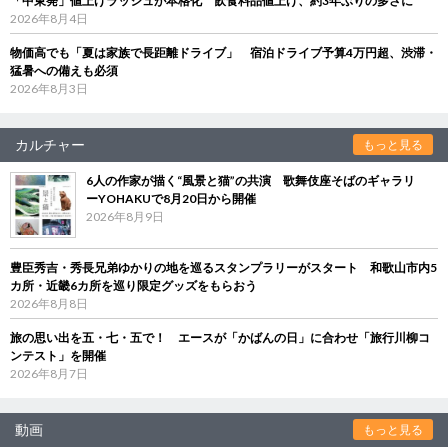
「中東発」値上げラッシュが本格化 飲食料品値上げ、約3年ぶりの多さに
2026年8月4日
物価高でも「夏は家族で長距離ドライブ」 宿泊ドライブ予算4万円超、渋滞・
猛暑への備えも必須
2026年8月3日
カルチャー
もっと見る
6人の作家が描く“風景と猫”の共演 歌舞伎座そばのギャラリ
ーYOHAKUで8月20日から開催
2026年8月9日
豊臣秀吉・秀長兄弟ゆかりの地を巡るスタンプラリーがスタート 和歌山市内5
カ所・近畿6カ所を巡り限定グッズをもらおう
2026年8月8日
旅の思い出を五・七・五で！ エースが「かばんの日」に合わせ「旅行川柳コ
ンテスト」を開催
2026年8月7日
動画
もっと見る