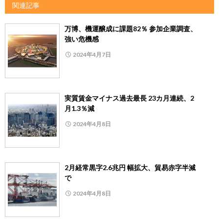
関連記事
万博、機運醸成に課題82％ 参加企業調査、
強い危機感
2024年4月7日
実質賃金マイナス過去最長 23カ月連続、2
月1.3％減
2024年4月8日
2月経常黒字2.6兆円 幅拡大、貿易赤字半減
で
2024年4月8日