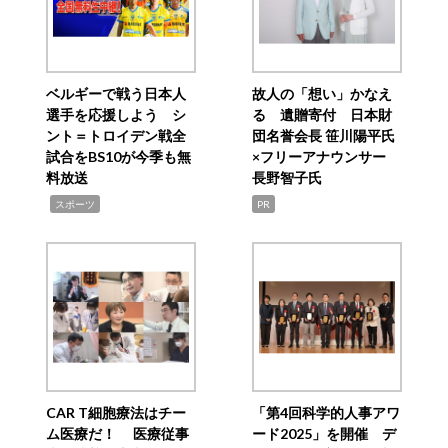
ベルギーで戦う日本人
故人の「想い」かなえ
選手を応援しよう シ
る 遺贈寄付 日本財
ント＝トロイデン戦全
団名誉会長 笹川陽平氏
試合をBS10が今季も無
×フリーアナウンサー
料放送
長野智子氏
,
スポーツ
PR
CAR T細胞療法はチー
「第4回科学的人事アワ
ム医療だ！ 医療従事
ード2025」を開催 デ