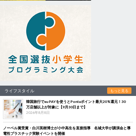
ライフスタイル
もっと見る
韓国旅行でau PAYを使うとPontaポイント最大20％還元！30
万店舗以上が対象に【9月30日まで】
2026年8月8日
ノーベル賞受賞・白川英樹博士が小中高生を直接指導 名城大学が講演会と導
電性プラスチック実験イベントを開催