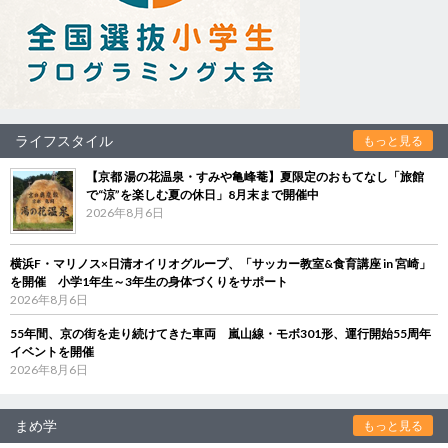
ライフスタイル
もっと見る
【京都 湯の花温泉・すみや亀峰菴】夏限定のおもてなし「旅館
で“涼”を楽しむ夏の休日」8月末まで開催中
2026年8月6日
横浜F・マリノス×日清オイリオグループ、「サッカー教室&食育講座 in 宮崎」
を開催 小学1年生～3年生の身体づくりをサポート
2026年8月6日
55年間、京の街を走り続けてきた車両 嵐山線・モボ301形、運行開始55周年
イベントを開催
2026年8月6日
まめ学
もっと見る