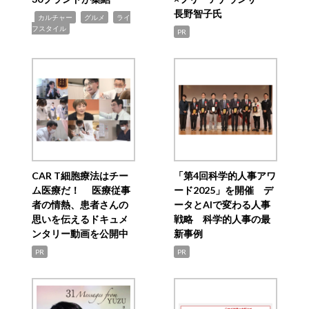
長野智子氏
,
,
,
カルチャー
グルメ
ライ
フスタイル
PR
CAR T細胞療法はチー
「第4回科学的人事アワ
ム医療だ！ 医療従事
ード2025」を開催 デ
者の情熱、患者さんの
ータとAIで変わる人事
思いを伝えるドキュメ
戦略 科学的人事の最
ンタリー動画を公開中
新事例
PR
PR