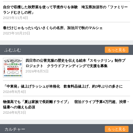
自分で収穫した秋野菜を使って芋煮作りを体験 埼玉県加須市の「ファミリー
ランドむさしの村」
2025年11月4日
春だけじゃもったいないさくらの名所、加治川で秋のマルシェ
2025年10月23日
ふむふむ
もっと見る
四日市の公害克服の歴史を伝える絵本『スモックリン』制作プ
ロジェクト クラウドファンディングで支援を募集
2026年8月5日
「中東発」値上げラッシュが本格化 飲食料品値上げ、約3年ぶりの多さに
2026年8月4日
物価高でも「夏は家族で長距離ドライブ」 宿泊ドライブ予算4万円超、渋滞・
猛暑への備えも必須
2026年8月3日
カルチャー
もっと見る