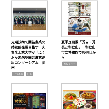
先端技術で園芸農業の
夏季企画展「秀吉・秀
持続的発展目指す 久
長と和歌山」 和歌山
留米工業大学が「ふく
市立博物館で8月8日か
おか未来型園芸農業創
ら
出コンソーシアム」参
,
カルチャー
画
,
,
ビジネス
社会