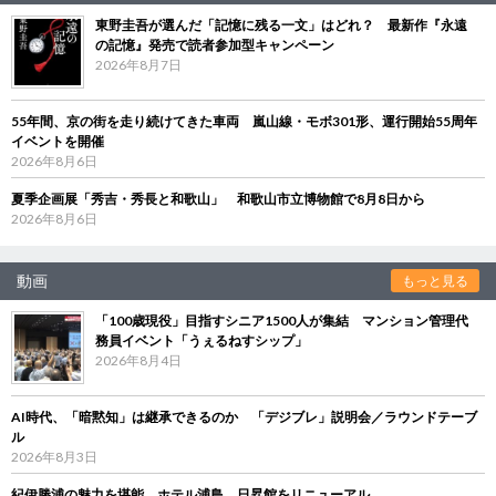
東野圭吾が選んだ「記憶に残る一文」はどれ？ 最新作『永遠
の記憶』発売で読者参加型キャンペーン
2026年8月7日
55年間、京の街を走り続けてきた車両 嵐山線・モボ301形、運行開始55周年
イベントを開催
2026年8月6日
夏季企画展「秀吉・秀長と和歌山」 和歌山市立博物館で8月8日から
2026年8月6日
動画
もっと見る
「100歳現役」目指すシニア1500人が集結 マンション管理代
務員イベント「うぇるねすシップ」
2026年8月4日
AI時代、「暗黙知」は継承できるのか 「デジブレ」説明会／ラウンドテーブ
ル
2026年8月3日
紀伊勝浦の魅力を堪能 ホテル浦島、日昇館をリニューアル