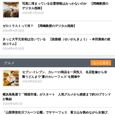
写真に埋まっている位置情報はおっかないのか 【岡嶋教授の
デジタル指南】
2026年7月22日
ゼロトラストって何？ 【岡嶋教授のデジタル指南】
2026年6月18日
きっと大平元首相は泣いている 【政眼鏡（せいがんきょう）－本田雅俊の政
治コラム】
2026年6月10日
グルメ
もっと見る
セブン‐イレブン、カレー15商品を一斉投入 名店監修から冷
製うどんまで“夏のカレーフェス”を開催中
2026年8月6日
横浜高島屋で「韓国市場」がスタート 人気グルメから雑貨まで約30ブランド
が集結
2026年8月5日
「山梨県笛吹川フルーツ公園」でサマーフェス 富士山を眺めながら水遊び、