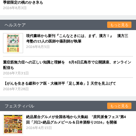
季節限定の桃のかき氷も
2026年8月3日
ヘルスケア
もっと見る
現代書林から新刊『こんなときには、まず、漢方！』 漢方三
考塾の15人の医師や薬剤師が執筆
2026年8月5日
重症筋無力症への正しい知識と理解を 8月8日広島市で公開講座、オンライン
配信も
2026年7月31日
【がんを生きる緩和ケア医・大橋洋平「足し算命」】天空を見上げて
2026年7月28日
フェスティバル
もっと見る
絶品屋台グルメが全国各地から大集結 “庶民派食フェス”第4
回「川口×絶品グルメビール＆日本酒祭り2026」を開催
2026年4月15日