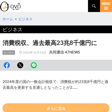
検
索
コ
ン
テ
ホーム
>
ビジネス
ン
ビジネス
ツ
へ
移
消費税収、過去最高23兆8千億円に
動
共同通信 47NEWS
2023年12月21日
ビジネス
2024年度の国の一般会計税収で、消費税が約23兆8千億円と過
去最高を更新する見通しとなったことが2……
さらに見る