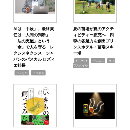
AIは「手段」、最終責
夏の苗場が夏のアクテ
任は「人間の判断」
ィビティー拡充へ 四
「法の支配」という
季の各魅力を創出プリ
「傘」で人を守る レ
ンスホテル・苗場スキ
クシスネクシス・ジャ
ー場
パンのパスカル ロズィ
,
,
,
おでかけ
ビジネス
ライ
エ社長
フスタイル
,
,
デジもの
ビジネス