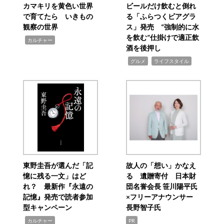
カマキリを黄色い世界
ビールだけ飲むと倒れ
で育てたら いきもの
る「ふらつくビアグラ
観察の世界
ス」発売 “強制的に水
を飲む”仕掛けで適正飲
,
カルチャー
酒を後押し
,
,
グルメ
ライフスタイル
東野圭吾が選んだ「記
故人の「想い」かなえ
憶に残る一文」はど
る 遺贈寄付 日本財
れ？ 最新作『永遠の
団名誉会長 笹川陽平氏
記憶』発売で読者参加
×フリーアナウンサー
型キャンペーン
長野智子氏
,
カルチャー
PR