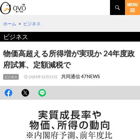
検
索
コ
ン
テ
ホーム
>
ビジネス
ン
ビジネス
ツ
へ
移
物価高超える所得増が実現か 24年度政
動
府試算、定額減税で
共同通信 47NEWS
2023年12月21日
ビジネス