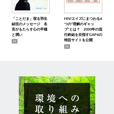
「ことだま」宿る羽生
HIV/エイズにまつわる6
結弦のメッセージ 名
つの“理解のギャッ
言がもたらす心の平穏
プ”とは？ 2030年の流
と潤い
行終結を目指すGAP6の
特設サイトを公開
PR
PR