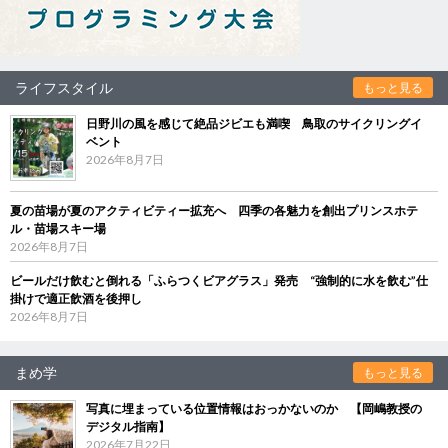
ライフスタイル
もっと見る
日野川の風を感じて絶品ジビエも満喫 鳥取のサイクリングイ
ベント
2026年8月7日
夏の苗場が夏のアクティビティー拡充へ 四季の各魅力を創出プリンスホテ
ル・苗場スキー場
2026年8月7日
ビールだけ飲むと倒れる「ふらつくビアグラス」発売 “強制的に水を飲む”仕
掛けで適正飲酒を後押し
2026年8月7日
まめ学
もっと見る
写真に埋まっている位置情報はおっかないのか 【岡嶋教授の
デジタル指南】
2026年7月22日