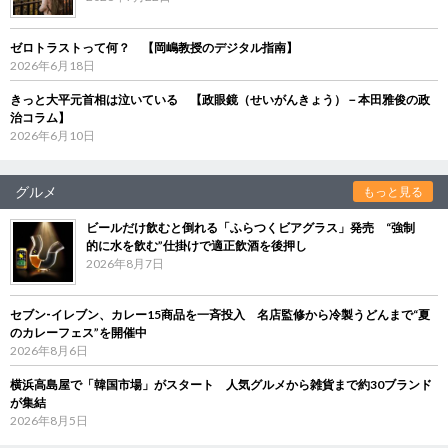
ゼロトラストって何？ 【岡嶋教授のデジタル指南】
2026年6月18日
きっと大平元首相は泣いている 【政眼鏡（せいがんきょう）－本田雅俊の政
治コラム】
2026年6月10日
グルメ
もっと見る
ビールだけ飲むと倒れる「ふらつくビアグラス」発売 “強制
的に水を飲む”仕掛けで適正飲酒を後押し
2026年8月7日
セブン‐イレブン、カレー15商品を一斉投入 名店監修から冷製うどんまで“夏
のカレーフェス”を開催中
2026年8月6日
横浜高島屋で「韓国市場」がスタート 人気グルメから雑貨まで約30ブランド
が集結
2026年8月5日