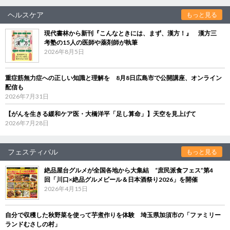
ヘルスケア
もっと見る
現代書林から新刊『こんなときには、まず、漢方！』 漢方三
考塾の15人の医師や薬剤師が執筆
2026年8月5日
重症筋無力症への正しい知識と理解を 8月8日広島市で公開講座、オンライン
配信も
2026年7月31日
【がんを生きる緩和ケア医・大橋洋平「足し算命」】天空を見上げて
2026年7月28日
フェスティバル
もっと見る
絶品屋台グルメが全国各地から大集結 “庶民派食フェス”第4
回「川口×絶品グルメビール＆日本酒祭り2026」を開催
2026年4月15日
自分で収穫した秋野菜を使って芋煮作りを体験 埼玉県加須市の「ファミリー
ランドむさしの村」