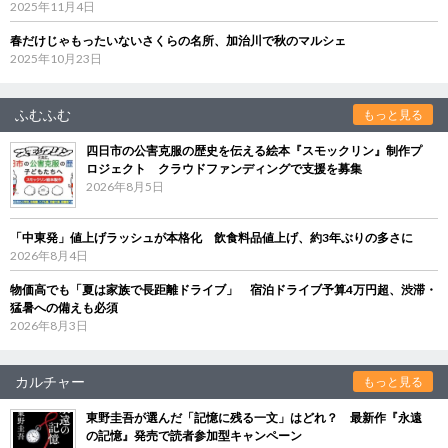
2025年11月4日
春だけじゃもったいないさくらの名所、加治川で秋のマルシェ
2025年10月23日
ふむふむ
もっと見る
四日市の公害克服の歴史を伝える絵本『スモックリン』制作プ
ロジェクト クラウドファンディングで支援を募集
2026年8月5日
「中東発」値上げラッシュが本格化 飲食料品値上げ、約3年ぶりの多さに
2026年8月4日
物価高でも「夏は家族で長距離ドライブ」 宿泊ドライブ予算4万円超、渋滞・
猛暑への備えも必須
2026年8月3日
カルチャー
もっと見る
東野圭吾が選んだ「記憶に残る一文」はどれ？ 最新作『永遠
の記憶』発売で読者参加型キャンペーン