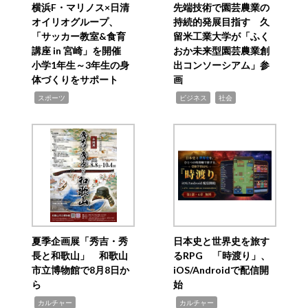
横浜F・マリノス×日清
先端技術で園芸農業の
オイリオグループ、
持続的発展目指す 久
「サッカー教室&食育
留米工業大学が「ふく
講座 in 宮崎」を開催
おか未来型園芸農業創
小学1年生～3年生の身
出コンソーシアム」参
体づくりをサポート
画
,
,
,
スポーツ
ビジネス
社会
夏季企画展「秀吉・秀
日本史と世界史を旅す
長と和歌山」 和歌山
るRPG 「時渡り」、
市立博物館で8月8日か
iOS/Androidで配信開
ら
始
,
,
カルチャー
カルチャー