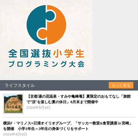
ライフスタイル
もっと見る
【京都 湯の花温泉・すみや亀峰菴】夏限定のおもてなし「旅館
で“涼”を楽しむ夏の休日」8月末まで開催中
2026年8月6日
横浜F・マリノス×日清オイリオグループ、「サッカー教室&食育講座 in 宮崎」
を開催 小学1年生～3年生の身体づくりをサポート
2026年8月6日