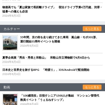
物価高でも「夏は家族で長距離ドライブ」 宿泊ドライブ予算4万円超、渋滞・
猛暑への備えも必須
2026年8月3日
カルチャー
もっと見る
55年間、京の街を走り続けてきた車両 嵐山線・モボ301形、
運行開始55周年イベントを開催
2026年8月6日
夏季企画展「秀吉・秀長と和歌山」 和歌山市立博物館で8月8日から
2026年8月6日
日本史と世界史を旅するRPG 「時渡り」、iOS/Androidで配信開始
2026年8月6日
動画
もっと見る
「100歳現役」目指すシニア1500人が集結 マンション管理代
務員イベント「うぇるねすシップ」
2026年8月4日