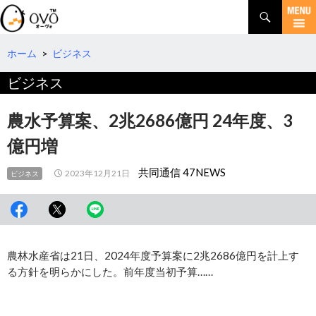
検
索
コ
ン
テ
ホーム
>
ビジネス
ン
ビジネス
ツ
へ
移
農水予算案、2兆2686億円 24年度、3
動
億円増
共同通信 47NEWS
2023年12月21日
ビジネス
農林水産省は21日、2024年度予算案に2兆2686億円を計上す
る方針を明らかにした。前年度当初予算……