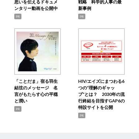
思いを伝えるドキュメ
戦略 科学的人事の最
ンタリー動画を公開中
新事例
PR
PR
「ことだま」宿る羽生
HIV/エイズにまつわる6
結弦のメッセージ 名
つの“理解のギャッ
言がもたらす心の平穏
プ”とは？ 2030年の流
と潤い
行終結を目指すGAP6の
特設サイトを公開
PR
PR