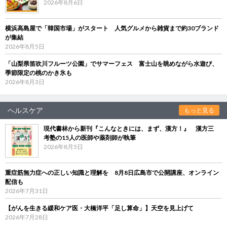
2026年8月6日
横浜高島屋で「韓国市場」がスタート 人気グルメから雑貨まで約30ブランド
が集結
2026年8月5日
「山梨県笛吹川フルーツ公園」でサマーフェス 富士山を眺めながら水遊び、
季節限定の桃のかき氷も
2026年8月3日
ヘルスケア
もっと見る
現代書林から新刊『こんなときには、まず、漢方！』 漢方三
考塾の15人の医師や薬剤師が執筆
2026年8月5日
重症筋無力症への正しい知識と理解を 8月8日広島市で公開講座、オンライン
配信も
2026年7月31日
【がんを生きる緩和ケア医・大橋洋平「足し算命」】天空を見上げて
2026年7月28日