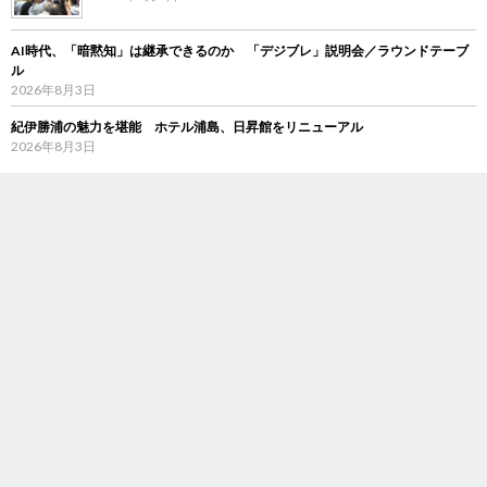
AI時代、「暗黙知」は継承できるのか 「デジブレ」説明会／ラウンドテーブ
ル
2026年8月3日
紀伊勝浦の魅力を堪能 ホテル浦島、日昇館をリニューアル
2026年8月3日