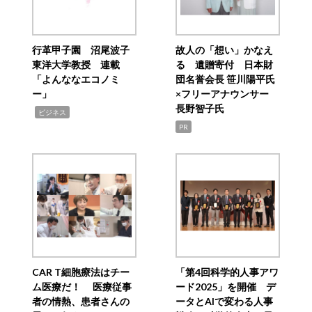
行革甲子園 沼尾波子
故人の「想い」かなえ
東洋大学教授 連載
る 遺贈寄付 日本財
「よんななエコノミ
団名誉会長 笹川陽平氏
ー」
×フリーアナウンサー
長野智子氏
,
ビジネス
PR
CAR T細胞療法はチー
「第4回科学的人事アワ
ム医療だ！ 医療従事
ード2025」を開催 デ
者の情熱、患者さんの
ータとAIで変わる人事