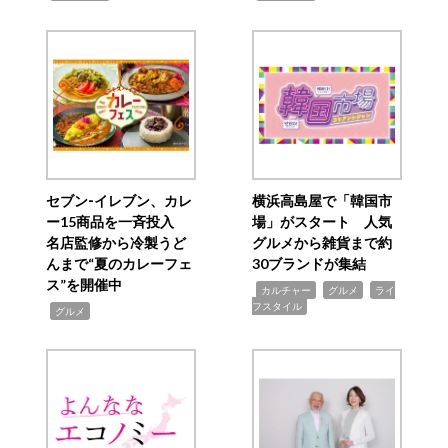
セブン‐イレブン、カレ
横浜高島屋で「韓国市
ー15商品を一斉投入
場」がスタート 人気
名店監修から冷製うど
グルメから雑貨まで約
んまで“夏のカレーフェ
30ブランドが集結
ス”を開催中
,
,
,
カルチャー
グルメ
ライ
フスタイル
,
グルメ