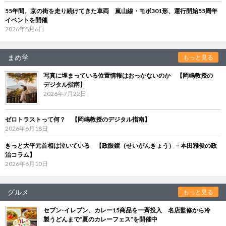
55年間、京の街を走り続けてきた車両 嵐山線・モボ301形、運行開始55周年
イベントを開催
2026年8月6日
まめ学
もっと見る
写真に埋まっている位置情報はおっかないのか 【岡嶋教授の
デジタル指南】
2026年7月22日
ゼロトラストって何？ 【岡嶋教授のデジタル指南】
2026年6月18日
きっと大平元首相は泣いている 【政眼鏡（せいがんきょう）－本田雅俊の政
治コラム】
2026年6月10日
グルメ
もっと見る
セブン‐イレブン、カレー15商品を一斉投入 名店監修から冷
製うどんまで“夏のカレーフェス”を開催中