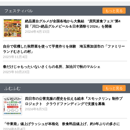
フェスティバル
もっと見る
絶品屋台グルメが全国各地から大集結 “庶民派食フェス”第4
回「川口×絶品グルメビール＆日本酒祭り2026」を開催
2026年4月15日
自分で収穫した秋野菜を使って芋煮作りを体験 埼玉県加須市の「ファミリー
ランドむさしの村」
2025年11月4日
春だけじゃもったいないさくらの名所、加治川で秋のマルシェ
2025年10月23日
ふむふむ
もっと見る
四日市の公害克服の歴史を伝える絵本『スモックリン』制作プ
ロジェクト クラウドファンディングで支援を募集
2026年8月5日
「中東発」値上げラッシュが本格化 飲食料品値上げ、約3年ぶりの多さに
2026年8月4日