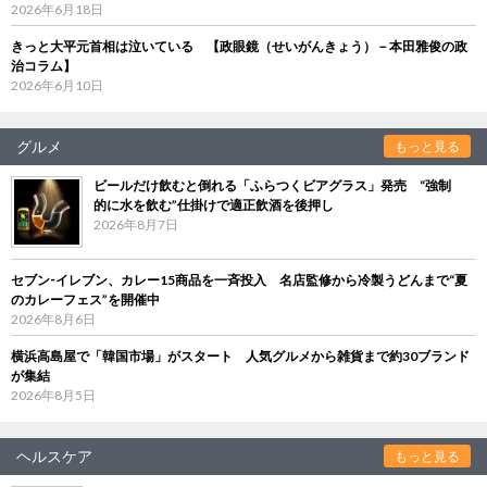
2026年6月18日
きっと大平元首相は泣いている 【政眼鏡（せいがんきょう）－本田雅俊の政
治コラム】
2026年6月10日
グルメ
もっと見る
ビールだけ飲むと倒れる「ふらつくビアグラス」発売 “強制
的に水を飲む”仕掛けで適正飲酒を後押し
2026年8月7日
セブン‐イレブン、カレー15商品を一斉投入 名店監修から冷製うどんまで“夏
のカレーフェス”を開催中
2026年8月6日
横浜高島屋で「韓国市場」がスタート 人気グルメから雑貨まで約30ブランド
が集結
2026年8月5日
ヘルスケア
もっと見る