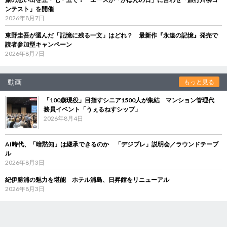
ンテスト」を開催
2026年8月7日
東野圭吾が選んだ「記憶に残る一文」はどれ？ 最新作『永遠の記憶』発売で
読者参加型キャンペーン
2026年8月7日
動画
もっと見る
「100歳現役」目指すシニア1500人が集結 マンション管理代
務員イベント「うぇるねすシップ」
2026年8月4日
AI時代、「暗黙知」は継承できるのか 「デジブレ」説明会／ラウンドテーブ
ル
2026年8月3日
紀伊勝浦の魅力を堪能 ホテル浦島、日昇館をリニューアル
2026年8月3日