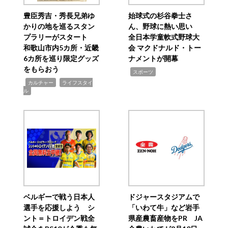
豊臣秀吉・秀長兄弟ゆ
始球式の杉谷拳士さ
かりの地を巡るスタン
ん、野球に熱い思い
プラリーがスタート
全日本学童軟式野球大
和歌山市内5カ所・近畿
会 マクドナルド・トー
6カ所を巡り限定グッズ
ナメントが開幕
をもらおう
,
スポーツ
,
,
カルチャー
ライフスタイ
ル
ベルギーで戦う日本人
ドジャースタジアムで
選手を応援しよう シ
「いわて牛」など岩手
ント＝トロイデン戦全
県産農畜産物をPR JA