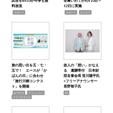
試合をBS10が今季も無
全農いわてが8月10日～
料放送
12日に実施
,
,
,
スポーツ
スポーツ
ビジネス
旅の思い出を五・七・
故人の「想い」かなえ
五で！ エースが「か
る 遺贈寄付 日本財
ばんの日」に合わせ
団名誉会長 笹川陽平氏
「旅行川柳コンテス
×フリーアナウンサー
ト」を開催
長野智子氏
,
,
,
おでかけ
ファッション
PR
ライフスタイル