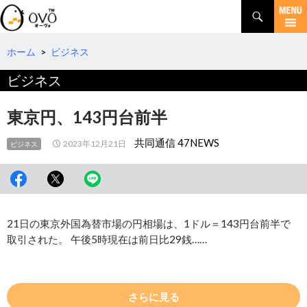
検
索
コ
ン
テ
ホーム
>
ビジネス
ン
ビジネス
ツ
へ
移
東京円、143円台前半
動
共同通信 47NEWS
2023年12月21日
ビジネス
21日の東京外国為替市場の円相場は、1ドル＝143円台前半で
取引された。 午後5時現在は前日比29銭……
さらに見る