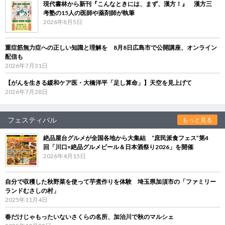
現代書林から新刊『こんなときには、まず、漢方！』 漢方三
考塾の15人の医師や薬剤師が執筆
2026年8月5日
重症筋無力症への正しい知識と理解を 8月8日広島市で公開講座、オンライン
配信も
2026年7月31日
【がんを生きる緩和ケア医・大橋洋平「足し算命」】天空を見上げて
2026年7月28日
フェスティバル
もっと見る
絶品屋台グルメが全国各地から大集結 “庶民派食フェス”第4
回「川口×絶品グルメビール＆日本酒祭り2026」を開催
2026年4月15日
自分で収穫した秋野菜を使って芋煮作りを体験 埼玉県加須市の「ファミリー
ランドむさしの村」
2025年11月4日
春だけじゃもったいないさくらの名所、加治川で秋のマルシェ