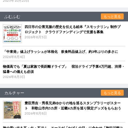
2025年10月23日
ふむふむ
もっと見る
四日市の公害克服の歴史を伝える絵本『スモックリン』制作プ
ロジェクト クラウドファンディングで支援を募集
2026年8月5日
「中東発」値上げラッシュが本格化 飲食料品値上げ、約3年ぶりの多さに
2026年8月4日
物価高でも「夏は家族で長距離ドライブ」 宿泊ドライブ予算4万円超、渋滞・
猛暑への備えも必須
2026年8月3日
カルチャー
もっと見る
豊臣秀吉・秀長兄弟ゆかりの地を巡るスタンプラリーがスター
ト 和歌山市内5カ所・近畿6カ所を巡り限定グッズをもらおう
2026年8月8日
旅の思い出を五・七・五で！ エースが「かばんの日」に合わせ「旅行川柳コ