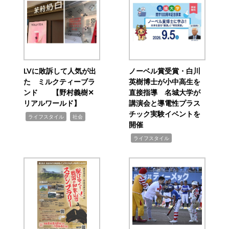
LVに敗訴して人気が出
ノーベル賞受賞・白川
た ミルクティーブラ
英樹博士が小中高生を
ンド 【野村義樹✕
直接指導 名城大学が
リアルワールド】
講演会と導電性プラス
チック実験イベントを
,
,
ライフスタイル
社会
開催
,
ライフスタイル