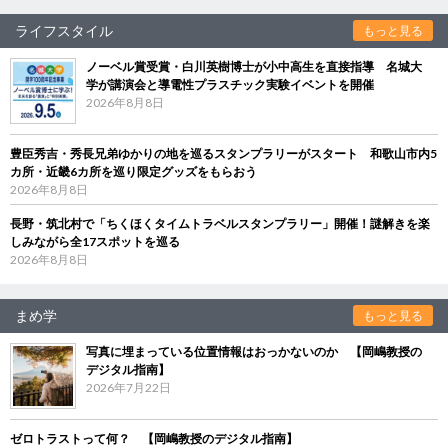
ライフスタイル
もっと見る
ノーベル賞受賞・白川英樹博士が小中高生を直接指導 名城大
学が講演会と導電性プラスチック実験イベントを開催
2026年8月8日
豊臣秀吉・秀長兄弟ゆかりの地を巡るスタンプラリーがスタート 和歌山市内5
カ所・近畿6カ所を巡り限定グッズをもらおう
2026年8月8日
長野・筑北村で「ちくほくタイムトラベルスタンプラリー」開催！謎解きを楽
しみながら全17スポットを巡る
2026年8月8日
まめ学
もっと見る
写真に埋まっている位置情報はおっかないのか 【岡嶋教授の
デジタル指南】
2026年7月22日
ゼロトラストって何？ 【岡嶋教授のデジタル指南】