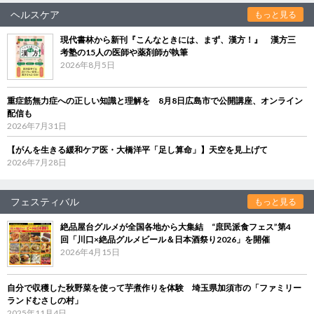
ヘルスケア
もっと見る
現代書林から新刊『こんなときには、まず、漢方！』 漢方三
考塾の15人の医師や薬剤師が執筆
2026年8月5日
重症筋無力症への正しい知識と理解を 8月8日広島市で公開講座、オンライン
配信も
2026年7月31日
【がんを生きる緩和ケア医・大橋洋平「足し算命」】天空を見上げて
2026年7月28日
フェスティバル
もっと見る
絶品屋台グルメが全国各地から大集結 “庶民派食フェス”第4
回「川口×絶品グルメビール＆日本酒祭り2026」を開催
2026年4月15日
自分で収穫した秋野菜を使って芋煮作りを体験 埼玉県加須市の「ファミリー
ランドむさしの村」
2025年11月4日