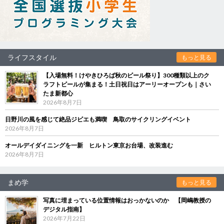
ライフスタイル
もっと見る
【入場無料！けやきひろば秋のビール祭り】300種類以上のク
ラフトビールが集まる！土日祝日はアーリーオープンも｜さい
たま新都心
2026年8月7日
日野川の風を感じて絶品ジビエも満喫 鳥取のサイクリングイベント
2026年8月7日
オールデイダイニングを一新 ヒルトン東京お台場、改装進む
2026年8月7日
まめ学
もっと見る
写真に埋まっている位置情報はおっかないのか 【岡嶋教授の
デジタル指南】
2026年7月22日