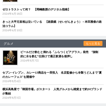
ゼロトラストって何？ 【岡嶋教授のデジタル指南】
2026年6月18日
きっと大平元首相は泣いている 【政眼鏡（せいがんきょう）－本田雅俊の政
治コラム】
2026年6月10日
グルメ
もっと見る
ビールだけ飲むと倒れる「ふらつくビアグラス」発売 “強制
的に水を飲む”仕掛けで適正飲酒を後押し
2026年8月7日
セブン‐イレブン、カレー15商品を一斉投入 名店監修から冷製うどんまで“夏
のカレーフェス”を開催中
2026年8月6日
横浜高島屋で「韓国市場」がスタート 人気グルメから雑貨まで約30ブランド
が集結
2026年8月5日