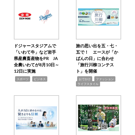
ドジャースタジアムで
旅の思い出を五・七・
「いわて牛」など岩手
五で！ エースが「か
県産農畜産物をPR JA
ばんの日」に合わせ
全農いわてが8月10日～
「旅行川柳コンテス
12日に実施
ト」を開催
,
,
,
,
,
スポーツ
ビジネス
おでかけ
ファッション
ライフスタイル