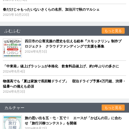
春だけじゃもったいないさくらの名所、加治川で秋のマルシェ
2025年10月23日
ふむふむ
もっと見る
四日市の公害克服の歴史を伝える絵本『スモックリン』制作プ
ロジェクト クラウドファンディングで支援を募集
2026年8月5日
「中東発」値上げラッシュが本格化 飲食料品値上げ、約3年ぶりの多さに
2026年8月4日
物価高でも「夏は家族で長距離ドライブ」 宿泊ドライブ予算4万円超、渋滞・
猛暑への備えも必須
2026年8月3日
カルチャー
もっと見る
旅の思い出を五・七・五で！ エースが「かばんの日」に合わ
せ「旅行川柳コンテスト」を開催
2026年8月7日