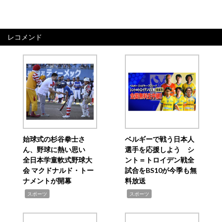
レコメンド
始球式の杉谷拳士さ
ベルギーで戦う日本人
ん、野球に熱い思い
選手を応援しよう シ
全日本学童軟式野球大
ント＝トロイデン戦全
会 マクドナルド・トー
試合をBS10が今季も無
ナメントが開幕
料放送
,
,
スポーツ
スポーツ