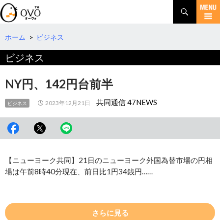
検
索
コ
ン
テ
ホーム
>
ビジネス
ン
ビジネス
ツ
へ
移
NY円、142円台前半
動
共同通信 47NEWS
2023年12月21日
ビジネス
【ニューヨーク共同】21日のニューヨーク外国為替市場の円相
場は午前8時40分現在、前日比1円34銭円……
さらに見る