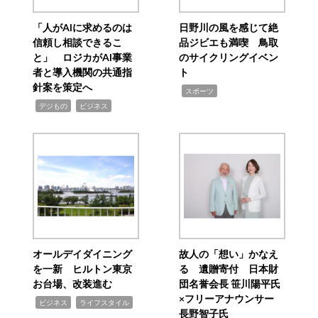
「人がAIに求めるのは
日野川の風を感じて絶
信頼し相談できるこ
品ジビエも満喫 鳥取
と」 ロジカがAI事業
のサイクリングイベン
者と導入機関の共通指
ト
針案を策定へ
,
スポーツ
,
,
デジもの
ビジネス
オールデイダイニング
故人の「想い」かなえ
を一新 ヒルトン東京
る 遺贈寄付 日本財
お台場、改装進む
団名誉会長 笹川陽平氏
×フリーアナウンサー
,
,
ビジネス
ライフスタイル
長野智子氏