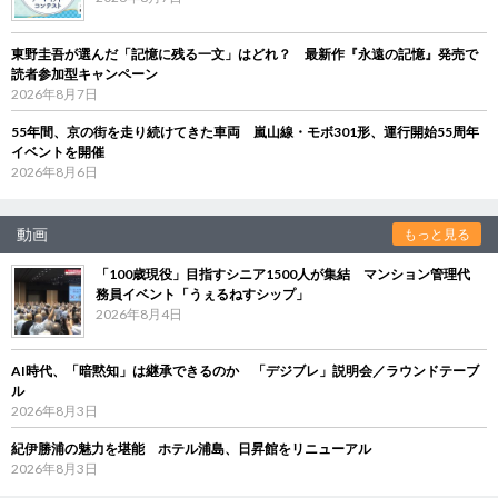
東野圭吾が選んだ「記憶に残る一文」はどれ？ 最新作『永遠の記憶』発売で
読者参加型キャンペーン
2026年8月7日
55年間、京の街を走り続けてきた車両 嵐山線・モボ301形、運行開始55周年
イベントを開催
2026年8月6日
動画
もっと見る
「100歳現役」目指すシニア1500人が集結 マンション管理代
務員イベント「うぇるねすシップ」
2026年8月4日
AI時代、「暗黙知」は継承できるのか 「デジブレ」説明会／ラウンドテーブ
ル
2026年8月3日
紀伊勝浦の魅力を堪能 ホテル浦島、日昇館をリニューアル
2026年8月3日