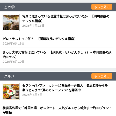
まめ学
もっと見る
写真に埋まっている位置情報はおっかないのか 【岡嶋教授の
デジタル指南】
2026年7月22日
ゼロトラストって何？ 【岡嶋教授のデジタル指南】
2026年6月18日
きっと大平元首相は泣いている 【政眼鏡（せいがんきょう）－本田雅俊の政
治コラム】
2026年6月10日
グルメ
もっと見る
セブン‐イレブン、カレー15商品を一斉投入 名店監修から冷
製うどんまで“夏のカレーフェス”を開催中
2026年8月6日
横浜高島屋で「韓国市場」がスタート 人気グルメから雑貨まで約30ブランド
が集結