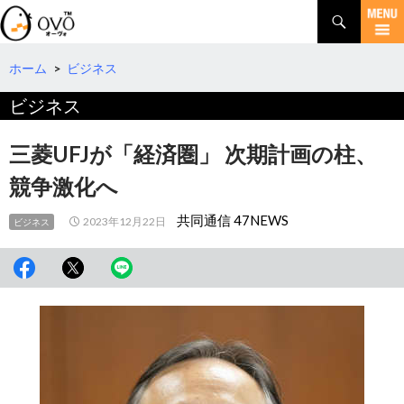
検
索
コ
ン
テ
ホーム
>
ビジネス
ン
ビジネス
ツ
へ
移
三菱UFJが「経済圏」 次期計画の柱、
動
競争激化へ
共同通信 47NEWS
2023年12月22日
ビジネス