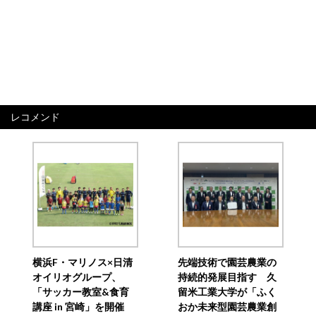
レコメンド
横浜F・マリノス×日清
先端技術で園芸農業の
オイリオグループ、
持続的発展目指す 久
「サッカー教室&食育
留米工業大学が「ふく
講座 in 宮崎」を開催
おか未来型園芸農業創