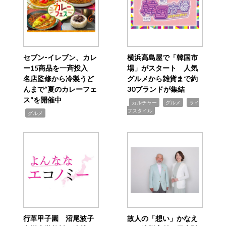
セブン‐イレブン、カレ
横浜高島屋で「韓国市
ー15商品を一斉投入
場」がスタート 人気
名店監修から冷製うど
グルメから雑貨まで約
んまで“夏のカレーフェ
30ブランドが集結
ス”を開催中
,
,
,
カルチャー
グルメ
ライ
フスタイル
,
グルメ
行革甲子園 沼尾波子
故人の「想い」かなえ