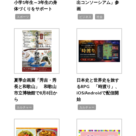
小学1年生～3年生の身
出コンソーシアム」参
体づくりをサポート
画
,
,
,
スポーツ
ビジネス
社会
夏季企画展「秀吉・秀
日本史と世界史を旅す
長と和歌山」 和歌山
るRPG 「時渡り」、
市立博物館で8月8日か
iOS/Androidで配信開
ら
始
,
,
カルチャー
カルチャー