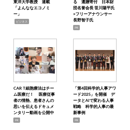
東洋大学教授 連載
る 遺贈寄付 日本財
「よんななエコノミ
団名誉会長 笹川陽平氏
ー」
×フリーアナウンサー
長野智子氏
,
ビジネス
PR
CAR T細胞療法はチー
「第4回科学的人事アワ
ム医療だ！ 医療従事
ード2025」を開催 デ
者の情熱、患者さんの
ータとAIで変わる人事
思いを伝えるドキュメ
戦略 科学的人事の最
ンタリー動画を公開中
新事例
PR
PR