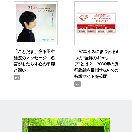
「ことだま」宿る羽生
HIV/エイズにまつわる6
結弦のメッセージ 名
つの“理解のギャッ
言がもたらす心の平穏
プ”とは？ 2030年の流
と潤い
行終結を目指すGAP6の
特設サイトを公開
PR
PR