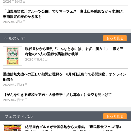
2026年8月5日
「山梨県笛吹川フルーツ公園」でサマーフェス 富士山を眺めながら水遊び、
季節限定の桃のかき氷も
2026年8月3日
ヘルスケア
もっと見る
現代書林から新刊『こんなときには、まず、漢方！』 漢方三
考塾の15人の医師や薬剤師が執筆
2026年8月5日
重症筋無力症への正しい知識と理解を 8月8日広島市で公開講座、オンライン
配信も
2026年7月31日
【がんを生きる緩和ケア医・大橋洋平「足し算命」】天空を見上げて
2026年7月28日
フェスティバル
もっと見る
絶品屋台グルメが全国各地から大集結 “庶民派食フェス”第4