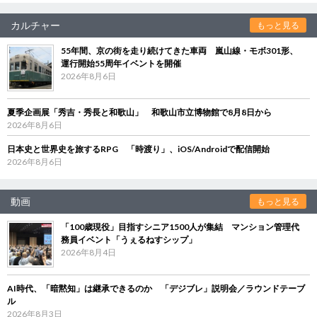
カルチャー
もっと見る
55年間、京の街を走り続けてきた車両 嵐山線・モボ301形、
運行開始55周年イベントを開催
2026年8月6日
夏季企画展「秀吉・秀長と和歌山」 和歌山市立博物館で8月8日から
2026年8月6日
日本史と世界史を旅するRPG 「時渡り」、iOS/Androidで配信開始
2026年8月6日
動画
もっと見る
「100歳現役」目指すシニア1500人が集結 マンション管理代
務員イベント「うぇるねすシップ」
2026年8月4日
AI時代、「暗黙知」は継承できるのか 「デジブレ」説明会／ラウンドテーブ
ル
2026年8月3日