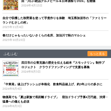
回「川口×絶品グルメビール＆日本酒祭り2026」を開催
2026年4月15日
自分で収穫した秋野菜を使って芋煮作りを体験 埼玉県加須市の「ファミリー
ランドむさしの村」
2025年11月4日
春だけじゃもったいないさくらの名所、加治川で秋のマルシェ
2025年10月23日
ふむふむ
もっと見る
四日市の公害克服の歴史を伝える絵本『スモックリン』制作プ
ロジェクト クラウドファンディングで支援を募集
2026年8月5日
「中東発」値上げラッシュが本格化 飲食料品値上げ、約3年ぶりの多さに
2026年8月4日
物価高でも「夏は家族で長距離ドライブ」 宿泊ドライブ予算4万円超、渋滞・
猛暑への備えも必須
2026年8月3日