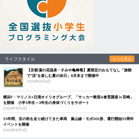
ライフスタイル
もっと見る
【京都 湯の花温泉・すみや亀峰菴】夏限定のおもてなし「旅館
で“涼”を楽しむ夏の休日」8月末まで開催中
2026年8月6日
横浜F・マリノス×日清オイリオグループ、「サッカー教室&食育講座 in 宮崎」
を開催 小学1年生～3年生の身体づくりをサポート
2026年8月6日
55年間、京の街を走り続けてきた車両 嵐山線・モボ301形、運行開始55周年
イベントを開催
2026年8月6日